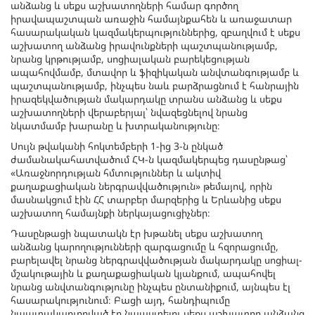
անձանց և սեքս աշխատողների համար գործող
իրավապաշտպան առաջին համայնքահեն և առաջատար
հասարակական կազմակերպություններից, զբաղվում է սեքս
աշխատող անձանց իրավունքների պաշտպանությամբ,
նրանց կրթությամբ, սոցիալական բարեկեցության
ապահովմամբ, մտավոր և ֆիզիկական անվտանգությամբ և
պաշտպանությամբ, ինչպես նաև բարձրացնում է հանրային
իրազեկվածության մակարդակը տրանս անձանց և սեքս
աշխատողների վերաբերյալ՝ նվազեցնելով նրանց
նկատմամբ խարանը և խտրականությունը։
Սույն թվականի հոկտեմբերի 1-ից 3-ն ընկած
ժամանակահատվածում ՀԿ-ն կազմակերպեց դասընթաց՝
«Առաջնորդության հմտություններ և ակտիվ
քաղաքացիական ներգրավվածություն» թեմայով, որին
մասնակցում էին ՀՀ տարբեր մարզերից և Երևանից սեքս
աշխատող համայնքի ներկայացուցիչներ։
Դասընթացի նպատակն էր խթանել սեքս աշխատող
անձանց կարողությունների զարգացումը և հզորացումը,
բարելավել նրանց ներգրավվածության մակարդակը սոցիալ-
մշակութային և քաղաքացիական կյանքում, ապահովել
նրանց անվտանգությունը ինչպես ընտանիքում, այնպես էլ
հասարակությունում։ Բացի այդ, հանդիպումը
նպատակաուղղված էր նպաստելու սեքս աշխատող անձանց