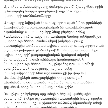
Այնուհետև մասնակիցները ծանոթացան միմյանց հետ, որին
էլ հաջորդեց եռօրյա դասընթացի ողջ ընթացքի համար
կանոնների սահմանումները։
Առաջին օրը նվիրված էր առաջնորդության հմտությունների
ձևավորմանը և քաղաքացիական ներգրավվածության
խթանմանը։ Մասնակիցները ձեռք բերեցին իրենց
համայնքներում առաջնորդ դառնալու համար անհրաժեշտ
կարողությունները: Բաժանվելով խմբերի՝ նրանք
կատարեցին գործնական աշխատանքներ առաջնորդության
և ջատագովության թեմաներով: Փորձագետը խոսեց սեքս
աշխատողների՝ քաղաքացիական կյանքում ակտիվ
ներգրավվվածություն ունենալու կարևորության և
հնարավորությունների մասին, ընդգծեց դրական իմիջի
ստեղծման անհրաժեշտությունը և կիսվեց
լրատվամիջոցների հետ աշխատանքի իր փորձով:
Մասնակիցներն առաջարկեցին իրենց ստացած
գիտելիքներն օգտագործել համայնքի այն անդամների
շրջանում, որոք հանդիպմանը ներկա չէին։
Դասընթացի երկրորդ օրը տեղի ունեցավ պանելային
քննարկում. 8 սեքս աշխատողներ պատմեցին իրենց՝ որպես
Տրանսգենդեր և սեքս աշխատող անձանց նկատմամբ տեղի
ունեցած բազում բռնությունների, խարանի ու