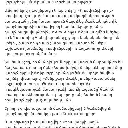
վերաբերյալ մանրամասն տեղեկատվություն։
Ամփոփելով դասընթացի երեք օրերը՝ «Իրավունքի կողմ»
իրավապաշտպան հասարակական կազմակերպության
նախագահը շնորհակալություն հայտնեց մասնակիցներին,
դասընթացը ֆինանսավորող կազմակերպությանը,
դասընթացավարներին, ԻԿ ԻՀԿ ողջ անձնակազմին և նշեց,
որ նմանատիպ հանդիպումները շարունակական բնույթ են
կրելու, քանի որ դրանք չափազանց կարևոր են սեքս
աշխատող անձանց իրավունքների ու ազատությունների
պաշտպանության համար։
Նա նաև նշեց, որ հանդիպումները լավագույն հարթակներ են
մեզ համար, որտեղ մենք համախմբվում ենք, քննարկում մեր
կարիքները և խնդիրները՝ դրանց լուծման արդյունավետ
ուղիներ փնտրելով. «մենք շարունակելու ենք համախմբել
սեքս աշխատող անձանց և նպաստել նրանց
իրազեկվածության մակարդակի բարձրացմանը՝ հանուն
նրանց բարեկեցության ու բարօրության, հանուն նրանց
իրավունքների պաշտպանության»։
Երրորդ օրվա ավարտին մասնակիցներին հանձնվեցին
դասընթացի մասնակցության հավաստագրեր։
Դասընթացն իրականացվել է «Իրավունքի կողմ»
իրավապաշտպան ՀԿ-ի կողմից՝ «Կարմիր հովանոց» ֆոնդի