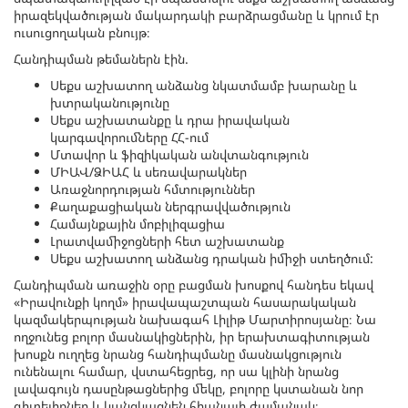
իրազեկվածության մակարդակի բարձրացմանը և կրում էր
ուսուցողական բնույթ։
Հանդիպման թեմաներն էին.
Սեքս աշխատող անձանց նկատմամբ խարանը և
խտրականությունը
Սեքս աշխատանքը և դրա իրավական
կարգավորումները ՀՀ-ում
Մտավոր և ֆիզիկական անվտանգություն
ՄԻԱՎ/ՁԻԱՀ և սեռավարակներ
Առաջնորդության հմտություններ
Քաղաքացիական ներգրավվածություն
Համայնքային մոբիլիզացիա
Լրատվամիջոցների հետ աշխատանք
Սեքս աշխատող անձանց դրական իմիջի ստեղծում:
Հանդիպման առաջին օրը բացման խոսքով հանդես եկավ
«Իրավունքի կողմ» իրավապաշտպան հասարակական
կազմակերպության նախագահ Լիլիթ Մարտիրոսյանը։ Նա
ողջունեց բոլոր մասնակիցներին, իր երախտագիտության
խոսքն ուղղեց նրանց հանդիպմանը մասնակցություն
ունենալու համար, վստահեցրեց, որ սա կլինի նրանց
լավագույն դասընթացներից մեկը, բոլորը կստանան նոր
գիտելիքներ և կանցկացնեն հիանալի ժամանակ։