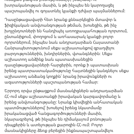
խտրականության մասին, և թե ինչպես են կարողացել
պաշտպանվել ու գոյատևել կյանքի դժվար պայմաններում:
Դասընթացավարի հետ նրանք քննարկեցին մտավոր և
ֆիզիկական անվտանգության թեման, խոսեցին, թե ինչ
խոչընդոտների են հանդիպել առողջապահության ոլորտում,
ընտանիքում, փողոցում և առհասարակ կյանքի բոլոր
ոլորտներում, ինչպես նաև անդրադարձան Հայաստանի
Հանրապետությունում սեքս աշխատանքով զբաղվելու
բարդություններին, խնդիրներին, վտանգներին։ Սեքս
աշխատող անձինք նաև պատասխանեցին
դասընթացավարների հարցերին, որոնք ի պատասխան
իրենց պատրաստակամությունը հայտնեցին կանգնելու սեքս
աշխատող անձանց կողքին՝ նրանց իրավունքների ու
ազատությունների պաշտպանության համար։
Երրորդ օրվա ընթացքում մասնակիցներն անդրադարձան
ՀՀ-ում սեքս աշխատանքի իրավական կարգավորմանը և
իրենց անվտանգությանը: Նրանք կիսվեցին անհատական
պատմություններով՝ խոսելով իրենց նկատմամբ
իրականացված հանցագործությունների մասին,
նկարագրելով, թե ինչպես են դիմակայում բռնության
դեպքերին և ատելության քարոզին ՀՀ-ում: Բոլոր
մասնակիցները ձեռք բերեցին ինքնապաշտպանվելու