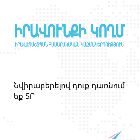
Ն
վ
ի
ր
ա
բ
ե
ր
ե
լ
ո
վ
դ
ո
ք
դ
ա
ռ
ն
ո
մ
ե
ք
Տ
Ր
Ա
Ն
Ս
Լ
Գ
Բ
Ի
Ք
մ
ա
ր
դ
կ
ա
ն
ց
կ
յ
ա
ն