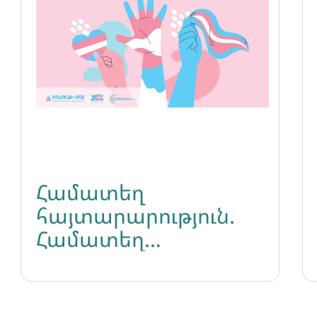
Համատեղ
հայտարարություն.
Համատեղ
հայտարարություն
Տրանս անձանց
տեսանելիության