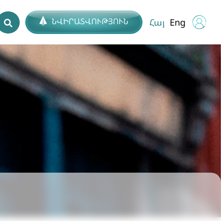
ՆՎԻՐԱՏՎՈՒԹՅՈՒՆ
Հայ
Eng