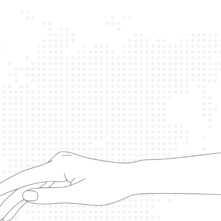
ՀԿ-ն մասնակցել է
CSW69-ին