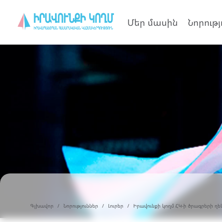
Մեր մասին
Նորությ
Գլխավոր
Նորություններ
Լուրեր
Իրավունքի կողմ ՀԿ-ի ծրագրերի ղե