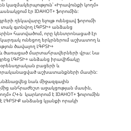
 կազմակերպություն՝ «Իրավունքի կողմ»
նակցում էր IDAHOT+ ֆորումին։
գրերի ղեկավարը ելույթ ուենցավ ֆորումի
ի տակ գտնվող ԼԳԲՏԻ+ անձանց
ին» հատվածում, որը կենտրոնացած էր
կարդակ ունեցող երկրներում աշխատող և
թյուն ծավալող ԼԳԲՏԻ+
 ծառացած մարտահրավերների վրա: Նա
ացրեց ԼԳԲՏԻ+ անձանց իրավիճակը
ա օրենսդրական բացերի և
 իրականացված աշխատանքների մասին:
անձնացվեց նաև միջազգային
ղմից անհրաժեշտ աջակցության մասին,
մ» ՀԿ-ն կարևորում է IDAHOT+ ֆուրումին
 է ԼԳԲՏԻՔ անձանց կյանքի որակի