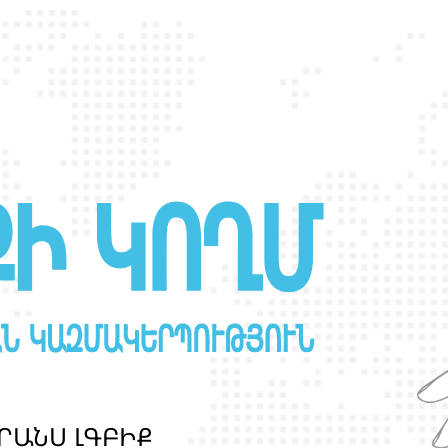
օրվա առթիվ 2026
Ր
Ա
Ն
Ս
Լ
Գ
Բ
Ի
Ք