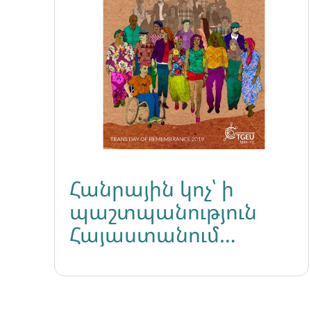
Հանրային կոչ՝ ի
պաշտպանություն
Հայաստանում
տրանսգենդեր
անձանց