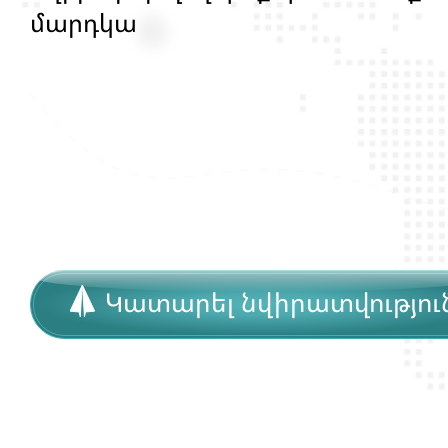
մ
ա
ր
դ
կ
ա
ն
ց
կ
յ
ա
ն
ք
ի
և
ի
ր
ա
վ
ո
ն
ք
ի
Կատարել նվիրատվությու