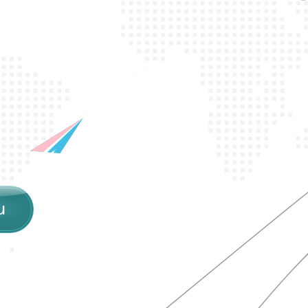
պ
ա
շ
տ
պ
ա
ն
ո
ն