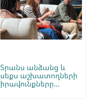
Տրանս անձանց և
սեքս աշխատողների
իրավունքները
համաշխարհային
օրակարգում․
«Իրավունքի կողմ»