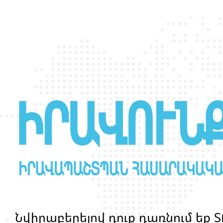
Ն
վ
ի
ր
ա
բ
ե
ր
ե
լ
ո
վ
դ
ո
ք
դ
ա
ռ
ն
ո
մ
ե
ք
Տ