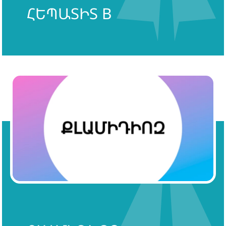
ՀԵՊԱՏԻՏ B