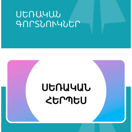
ՍԵՌԱԿԱՆ
ԳՈՐՏՆՈՒԿՆԵՐ