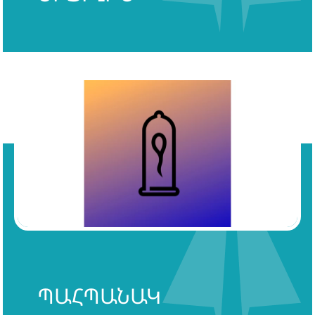
ՊԱՀՊԱՆԱԿ