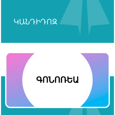
ԿԱՆԴԻԴՈԶ