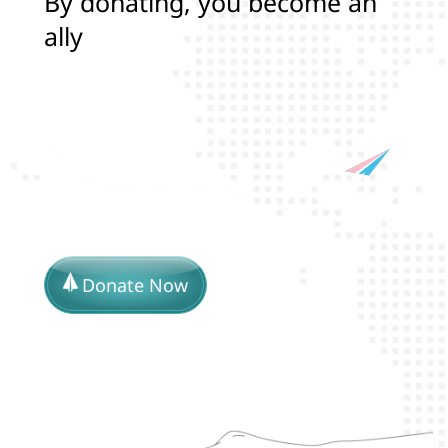
B
y
d
o
n
a
t
i
n
g
,
y
o
u
b
e
c
o
m
e
a
n
a
l
l
y
i
n
p
r
o
t
e
c
t
i
n
g
t
h
e
l
i
Donate Now