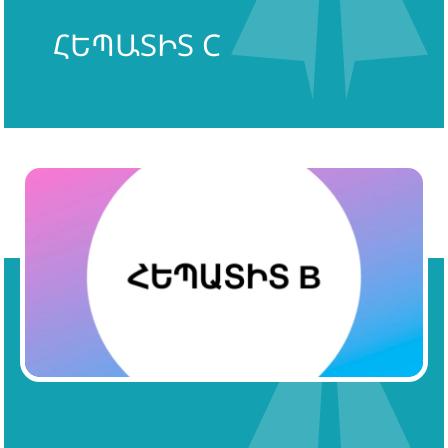
ՀԵՊԱՏԻՏ C