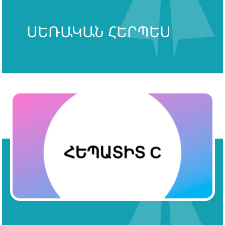
ՍԵՌԱԿԱՆ ՀԵՐՊԵՍ