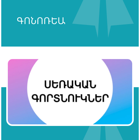
ԳՈՆՈՌԵԱ