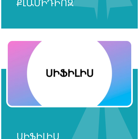
ՔԼԱՄԻԴԻՈԶ
ՍԻՖԻԼԻՍ