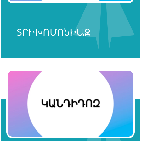
ՏՐԻԽՈՄՈՆԻԱԶ