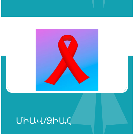
ՄԻԱՎ/ՁԻԱՀ