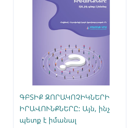
ԳԲՏԻՔ ԶՈՐԱԿՈՉԻԿՆԵՐԻ
ԻՐԱՎՈՒՆՔՆԵՐԸ: Այն, ինչ
պետք է իմանալ