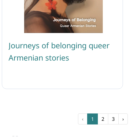
Journeys of belonging queer
Armenian stories
‹
1
2
3
›