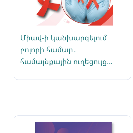
Միավ-ի կանխարգելում
բոլորի համար․
համայնքային ուղեցույց
առողջության,
իրավունքների և ներառման
վերաբերյալ