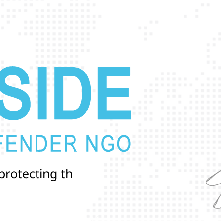
p
r
o
t
e
c
t
i
n
g
t
h
e
l
i
v
e
s