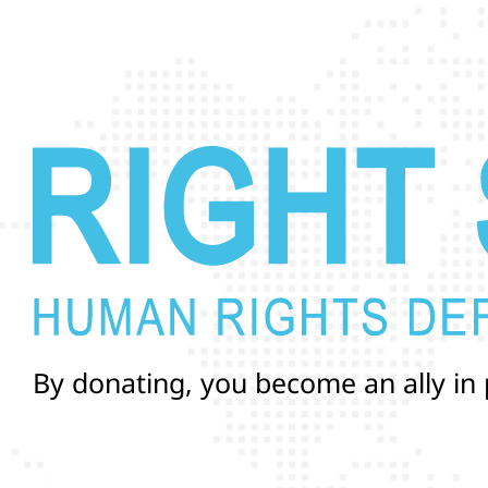
B
y
d
o
n
a
t
i
n
g
,
y
o
u
b
e
c
o
m
e
a
n
a
l
l
y
i
n
a
n
d
r
i
g
h
t
s
o
f
T
r
a
n
s
a