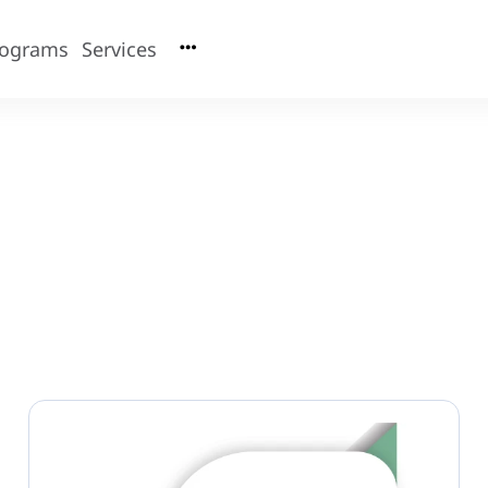
rograms
Services