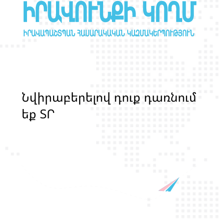
Ն
վ
ի
ր
ա
բ
ե
ր
ե
լ
ո
վ
դ
ո
ք
դ
ա
ռ
ն
ո
մ
ե
ք
Տ
Ր
Ա
Ն
Ս
Լ
Գ
Բ
Ի
Ք
մ
ա
ր
դ
կ
ա
ն
ց
կ