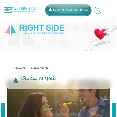
ՆՎԻՐԱՏՎՈՒԹՅՈՒՆ
Գլխավոր
Ծառայություն
Ծառայություն