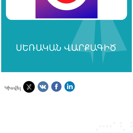
ՍԵՌԱԿԱՆ ՎԱՐՔԱԳԻԾ
Կիսվել