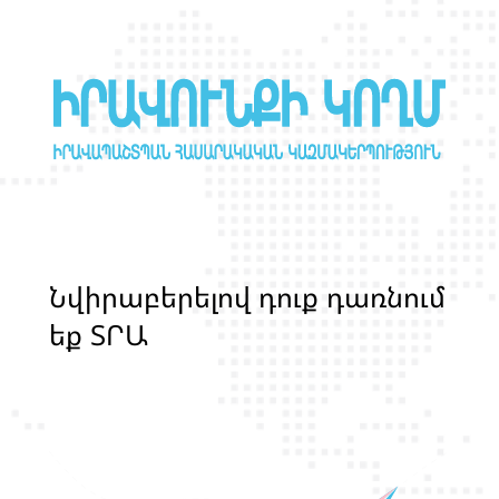
Ն
վ
ի
ր
ա
բ
ե
ր
ե
լ
ո
վ
դ
ո
ք
դ
ա
ռ
ն
ո
մ
ե
ք
Տ
Ր
Ա
Ն
Ս
Լ
Գ
Բ
Ի
Ք
մ
ա
ր