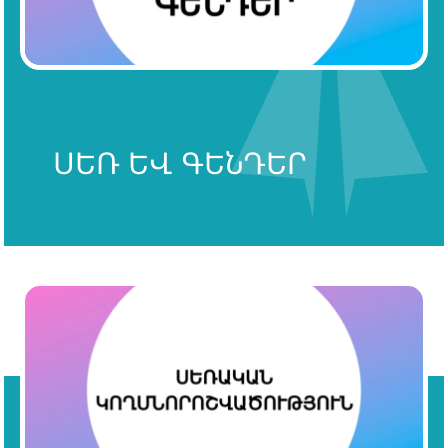
ՍԵՌ ԵՎ ԳԵՆԴԵՐ