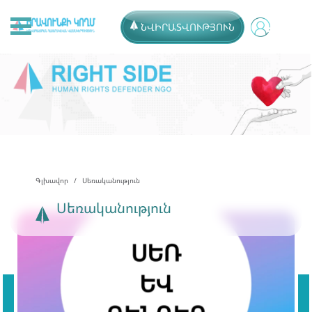
ՆՎԻՐԱՏՎՈՒԹՅՈՒՆ
Գլխավոր
Սեռականություն
Սեռականություն