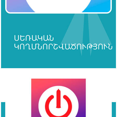
ՍԵՌԱԿԱՆ
ԿՈՂՄՆՈՐՇՎԱԾՈՒԹՅՈՒՆ