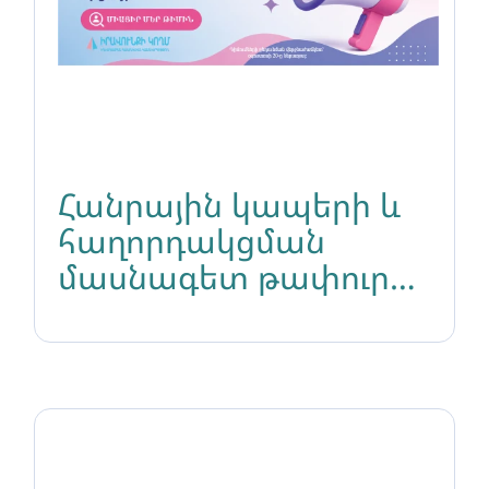
Հանրային կապերի և
հաղորդակցման
մասնագետ թափուր
հաստիքի մրցույթ