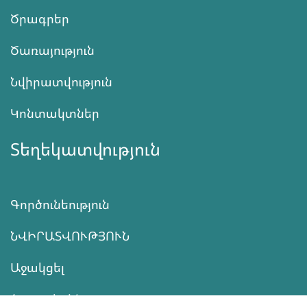
Ծրագրեր
Ծառայություն
Նվիրատվություն
Կոնտակտներ
Տեղեկատվություն
Գործունեություն
ՆՎԻՐԱՏՎՈՒԹՅՈՒՆ
Աջակցել
ծրագրերին