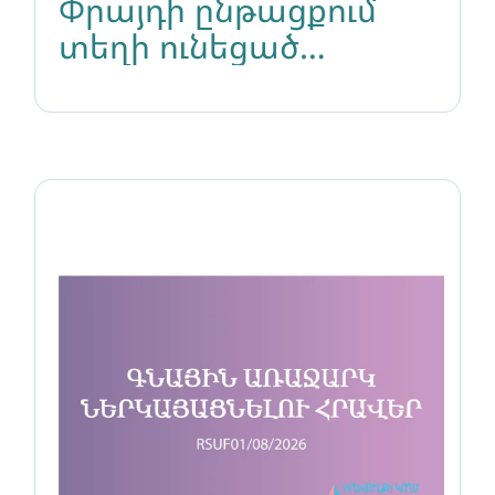
Փրայդի ընթացքում
տեղի ունեցած
ողբերգական
հարձակումից հետո
հայկական մեդիայի
մեկնաբանություններում
արձանագրվել են
ատելության խոսքի
բազմաթիվ
դրսևորումներ