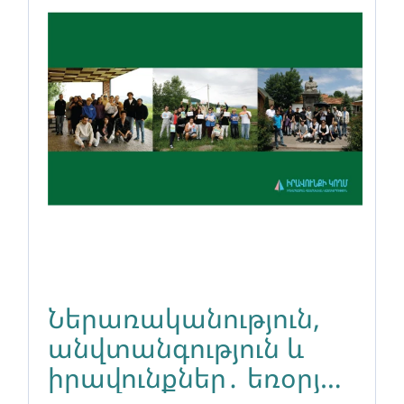
Ներառականություն,
անվտանգություն և
իրավունքներ․ եռօրյա