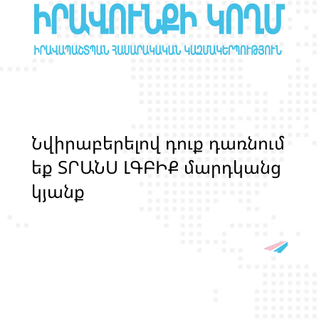
Ն
վ
ի
ր
ա
բ
ե
ր
ե
լ
ո
վ
դ
ո
ք
դ
ա
ռ
ն
ո
մ
ե
ք
Տ
Ր
Ա
Ն
Ս
Լ
Գ
Բ
Ի
Ք
մ
ա
ր
դ
կ
ա
ն
ց
կ
յ
ա
ն
ք
ի
և
ի
ր
ա
վ
ո
ն
ք
ի
պ
ա
շ
տ
պ
ա
ն
ո
թ
յ
ա
ն
հ