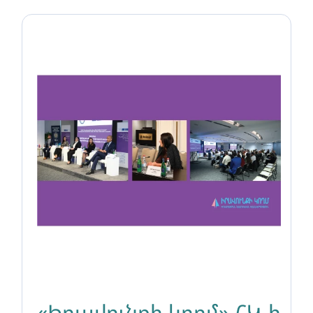
անվտանգության
վերաբերյալ
«Իրավունքի կողմ» ՀԿ-ի