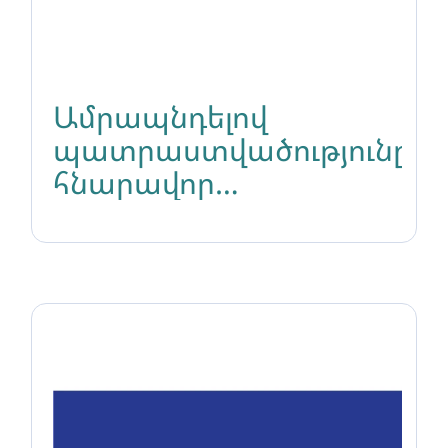
Ամրապնդելով
պատրաստվածությունը
հնարավոր
մարտահրավերներին․
«Իրավունքի Կողմ»-ի
եռօրյա
աշխատաժողովը