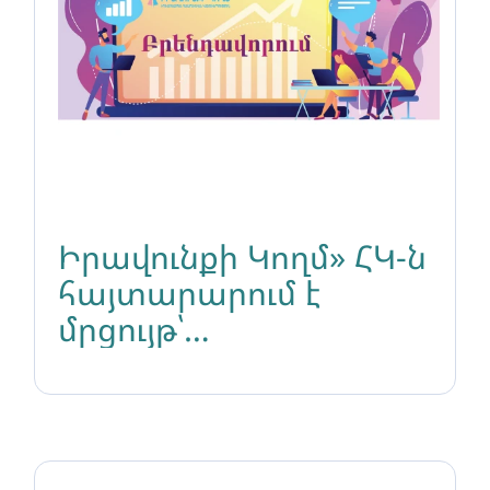
Իրավունքի Կողմ» ՀԿ-ն
հայտարարում է
մրցույթ՝
բրենդավորման և
հաղորդակցման
ռազմավարության
մշակման համար