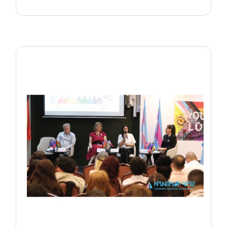
ճամբար ԼԳԲՏԻՔ+
ակտիվիստների
համար