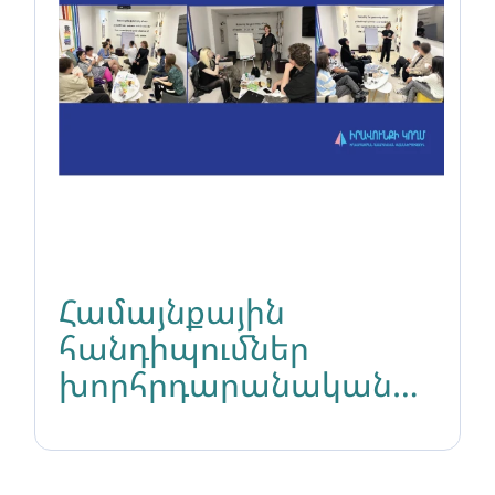
Համայնքային
հանդիպումներ
խորհրդարանական
ընտրություններից
առաջ ընտրական
մասնակցության և