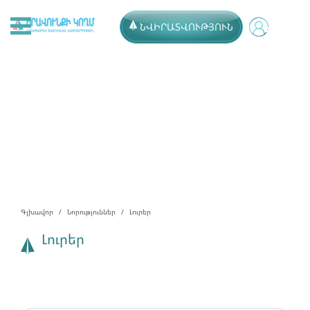
ՆՎԻՐԱՏՎՈՒԹՅՈՒՆ
Գլխավոր
Նորություններ
Լուրեր
Լուրեր