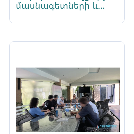
մասնագետների և
նյարդաբանների
համար․ ԼԳԲՏԻՔ+
զորակոչիկների
իրավունքների և
բարեկեցության
պաշտպանության
ուղղությամբ