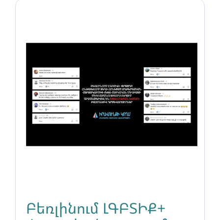
Բեռլինում ԼԳԲՏԻՔ+