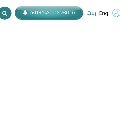
ՆՎԻՐԱՏՎՈՒԹՅՈՒՆ
Հայ
Eng