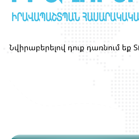
Ն
վ
ի
ր
ա
բ
ե
ր
ե
լ
ո
վ
դ
ո
ք
դ
ա
ռ
ն
ո
մ
ե
ք
Տ
մ
ա
ր
դ
կ
ա
ն
ց
կ