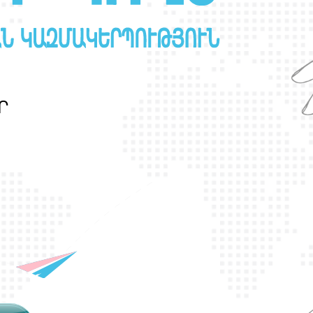
Ր
Ա
Ն
Ս
Լ
Գ
Բ
Ի
Ք