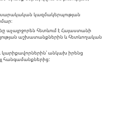
հասարակական կազմակերպության
ամար։
աչալրջորեն հետևում է Հայաստանի
յության աշխատանքներին և հետևողական
ւ կարիքավորներին՝ անկախ իրենց
այլ հանգամանքներից: