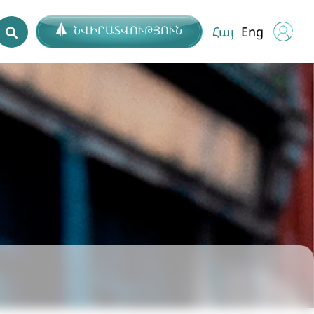
ՆՎԻՐԱՏՎՈՒԹՅՈՒՆ
Հայ
Eng