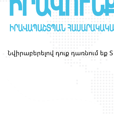
Ն
վ
ի
ր
ա
բ
ե
ր
ե
լ
ո
վ
դ
ո
ք
դ
ա
ռ
ն
ո
մ
ե
ք
Տ
մ
ա
ր
դ
կ
ա
ն
ց
կ
յ
ա
ն
ք
ի
և
ի
ր