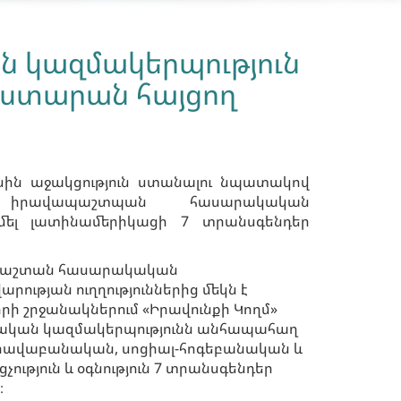
 կազմակերպություն
աստարան հայցող
մսին աջակցություն ստանալու նպատակով
 իրավապաշտպան հասարակական
իմել լատինամերիկացի 7 տրանսգենդեր
ապաշտան հասարակական
ության ուղղություններից մեկն է
րի շրջանակներում «Իրավունքի Կողմ»
կան կազմակերպությունն անհապահաղ
րավաբանական, սոցիալ-հոգեբանական և
չություն և օգնություն 7 տրանսգենդեր
։