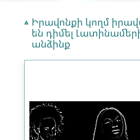
Իրավոնքի կողմ իր
են դիմել Լատինամե
անձինք