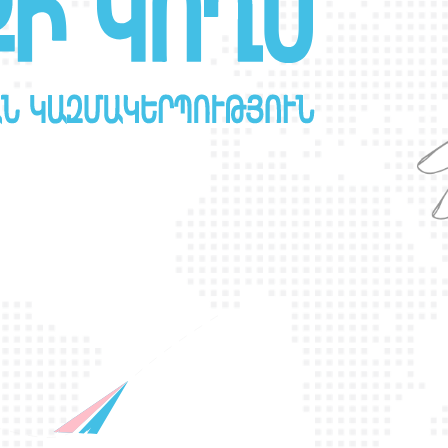
Ր
Ա
Ն
Ս
Լ
Գ
Բ
Ի
Ք