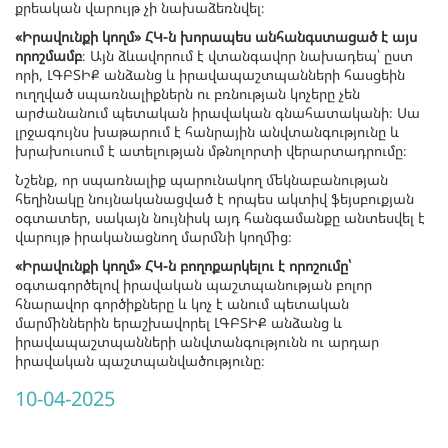
քրեական վարույթ չի նախաձեռնվել։
«Իրավունքի կողմ» ՀԿ-ն խորապես անհանգստացած է այս
որոշմամբ
։ Այն ձևավորում է վտանգավոր նախադեպ՝ ըստ
որի, ԼԳԲՏԻՔ անձանց և իրավապաշտպանների հասցեին
ուղղված սպառնալիքներն ու բռնության կոչերը չեն
արժանանում պետական իրավական գնահատականի։ Սա
լրջագույնս խաթարում է հանրային անվտանգությունը և
խրախուսում է ատելության մթնոլորտի վերարտադրումը։
Նշենք, որ սպառնալիք պարունակող մեկնաբանության
հեղինակը նույնականացված է որպես ակտիվ ֆեյսբուքյան
օգտատեր, սակայն նույնիսկ այդ հանգամանքը անտեսվել է
վարույթ իրականացնող մարմնի կողմից։
«Իրավունքի կողմ» ՀԿ-ն բողոքարկելու է որոշումը՝
օգտագործելով իրավական պաշտպանության բոլոր
հնարավոր գործիքները և կոչ է անում պետական
մարմիններին երաշխավորել ԼԳԲՏԻՔ անձանց և
իրավապաշտպանների անվտանգությունն ու արդար
իրավական պաշտպանվածությունը։
10-04-2025