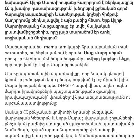
նախագահ Լիլիթ Մարտիրոսյանը հաղորդում է ներկայացրել
ՀՀ գլխավոր դատախազություն՝ խնդրելով քրեական գործ
հարուցել սպառնալիքի և ատելության կոչերի հիմքով։
Հաղորդումը ներկայացվել է այն բանից հետո, երբ Լիլիթ
Մարտիրոսյանը հարցազրույց էր տվել հայկական
լրատվամիջոցներին, որը լայն տարածում էր գտել
սոցիալական մեդիայում։
Մասնավորապես,
mamul.am
կայքի հրապարակման տակ
օգտատեր, ով ներկայանում է որպես
Սաք Վարդանյան
,
թողել էր հետևյալ մեկնաբանությունը․
«Վիզդ կտրելու ենք»
,
որը ուղղված էր Լիլիթ Մարտիրոսյանին։
Այս հրապարակային սպառնալիքը, որը հստակ կերպով
կրում էր բռնության կոչի բնույթ, ուղղված էր ոչ միայն Լիլիթ
Մարտիրոսյանին որպես ԼԳԲՏԻՔ ակտիվիստ, այլև որպես
մարդու իրավունքների պաշտպանությամբ զբաղվող
իրավապաշտպանի՝ վտանգելով նրա անվտանգությունն ու
արժանապատվությունը։
Սակայն ՀՀ քննչական կոմիտեի Երևանի քննչական
վարչության Կենտրոն և Նորք-Մարաշ վարչական շրջանների
քննչական բաժնից ստացված պաշտոնական պատասխանի
համաձայն, նշված արտահայտությունը չի համարվել
սպառնալիք կամ բռնության կոչ, և համապատասխանաբար