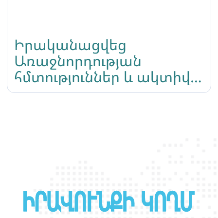
Իրականացվեց
Առաջնորդության
հմտություններ և ակտիվ
քաղաքացիական
ներգրավվածություն
թեմայով դասընթացը