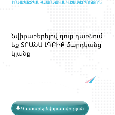
Ն
վ
ի
ր
ա
բ
ե
ր
ե
լ
ո
վ
դ
ո
ք
դ
ա
ռ
ն
ո
մ
ե
ք
Տ
Ր
Ա
Ն
Ս
Լ
Գ
Բ
Ի
Ք
մ
ա
ր
դ
կ
ա
ն
ց
կ
յ
ա
ն
ք
ի
և
ի
ր
ա
վ
ո
ն
ք
ի
պ
ա
շ
տ
Կատարել նվիրատվություն