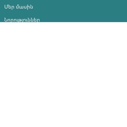
Մեր մասին
Նորություններ
Ծրագրեր
Ծառայություն
Նվիրատվություն
Կոնտակտներ
Տեղեկատվություն
Գործունեություն
ՆՎԻՐԱՏՎՈՒԹՅՈՒՆ