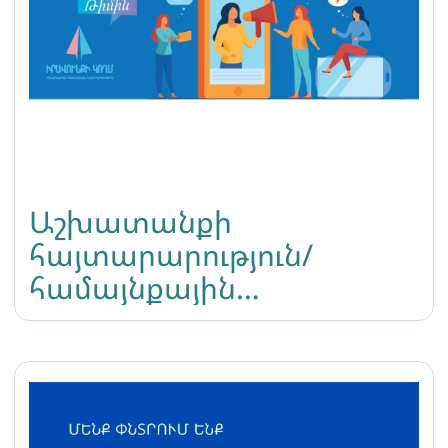
Աշխատանքի
հայտարարություն/
համայնքային
պատասխանատու