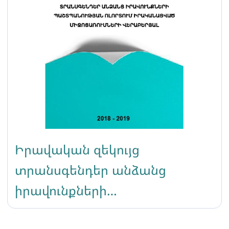
Իրավական զեկույց
տրանսգենդեր անձանց
իրավունքների
պաշտպանության ոլորտում