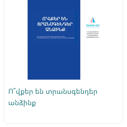
Ո՞վքեր են տրանսգենդեր
անձինք