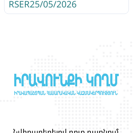
RSER25/05/2026
Ն
վ
ի
ր
ա
բ
ե
ր
ե
լ
ո
վ
դ
ո
ք
դ
ա
ռ
ն
ո
մ