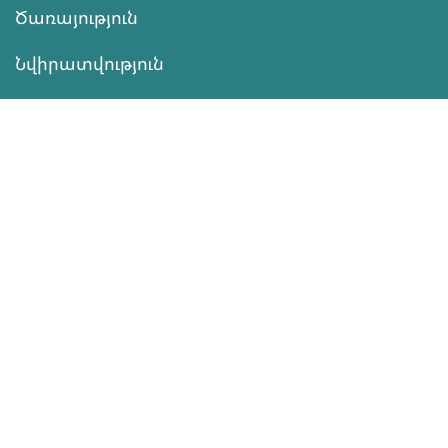
Ծառայություն
Նվիրատվություն
Կոնտակտներ
Տեղեկատվություն
Գործունեություն
ՆՎԻՐԱՏՎՈՒԹՅՈՒՆ
Աջակցել
ծրագրերին
Սեռական