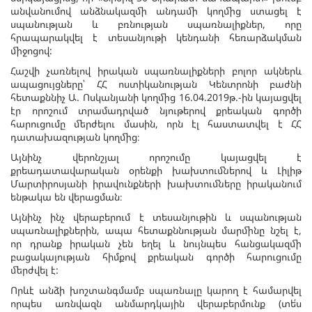
անվանումով անձնակազմի անդամի կողմից ստացել է
սպանության և բռնության սպառնալիքներ, որը
հրապարակվել է տեսանյութի կենդանի հեռարձակման
միջոցով:
Հաշվի չառնելով իրական սպառնալիքների բոլոր ակներև
ապացույցները՝ ՀՀ ոստիկանության Կենտրոնի բաժնի
հետաքննիչ Ա. Ոսկանյանի կողմից 16.04.2019թ.-ին կայացվել
էր որոշում տրամադրված նյութերով քրեական գործի
հարուցումը մերժելու մասին, որն էլ հաստատվել է ՀՀ
դատախազության կողմից։
Այնինչ վերոնշյալ որոշումը կայացվել է
քրեադատավարական օրենքի խախտումներով և Լիլիթ
Մարտիրոսյանի իրավունքների խախտումները իրականում
ենթակա են վերացման։
Այնինչ ինչ վերաբերում է տեսանյութին և սպանության
սպառնալիքներին, ապա հետաքննության մարմինը նշել է,
որ դրանք իրական չեն եղել և նույնպես հանցակազմի
բացակայության հիմքով քրեական գործի հարուցումը
մերժվել է:
Որևէ անձի խոշտանգմամբ սպառնալը կարող է համարվել
որպես առնվազն անմարդկային վերաբերմունք (տե՛ս