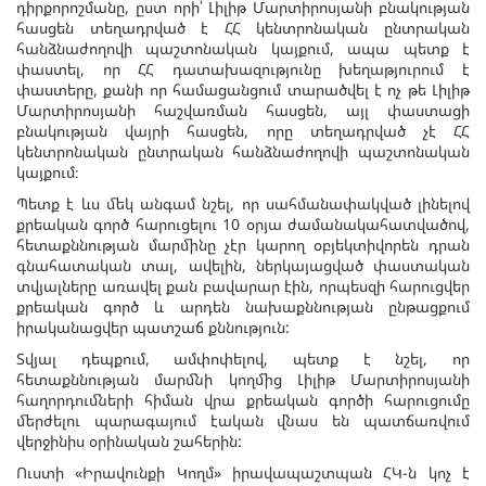
դիրքորոշմանը, ըստ որի՝ Լիլիթ Մարտիրոսյանի բնակության
հասցեն տեղադրված է ՀՀ կենտրոնական ընտրական
հանձնաժողովի պաշտոնական կայքում, ապա պետք է
փաստել, որ ՀՀ դատախազությունը խեղաթյուրում է
փաստերը, քանի որ համացանցում տարածվել է ոչ թե Լիլիթ
Մարտիրոսյանի հաշվառման հասցեն, այլ փաստացի
բնակության վայրի հասցեն, որը տեղադրված չէ ՀՀ
կենտրոնական ընտրական հանձնաժողովի պաշտոնական
կայքում։
Պետք է ևս մեկ անգամ նշել, որ սահմանափակված լինելով
քրեական գործ հարուցելու 10 օրյա ժամանակահատվածով,
հետաքննության մարմինը չէր կարող օբյեկտիվորեն դրան
գնահատական տալ, ավելին, ներկայացված փաստական
տվյալները առավել քան բավարար էին, որպեսզի հարուցվեր
քրեական գործ և արդեն նախաքննության ընթացքում
իրականացվեր պատշաճ քննություն:
Տվյալ դեպքում, ամփոփելով, պետք է նշել, որ
հետաքննության մարմնի կողմից Լիլիթ Մարտիրոսյանի
հաղորդումների հիման վրա քրեական գործի հարուցումը
մերժելու պարագայում էական վնաս են պատճառվում
վերջինիս օրինական շահերին:
Ուստի «Իրավունքի Կողմ» իրավապաշտպան ՀԿ-ն կոչ է