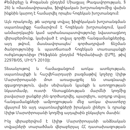
Քեմփբելը և Քոզանսն ընդդեմ Միացյալ Թագավորության, §
26) և «մասնավորապես, ֆիզիկական խոշտանգումից վախն
ինքնին կարող է համարվել որպես հոգեկան խոշտանգում։
Այն որակումը, թե արդյոք տվյալ ֆիզիկական խոշտանգման
սպառնալիքը համարվում է հոգեկան խոշտանգում, կամ
անմարդկային կամ արժանապատվությունը նվաստացնող
վերաբերմունք, կախված է տվյալ գործի հանգամանքներից,
այդ թվում, մասնավորապես՝ գործադրված ճնշման
ծանրությունից և պատճառած հոգեկան տառապանքի
ուժգնությունից» (Գեֆգենն ընդդեմ Գերմանիայի ([ՄՊ], թիվ
22978/05, ՄԻԵԴ 2010)):
Տեսանյութով և համացանցում առկա ատելության,
սպառնալիքի և հաշվեհարդարի բազմաթիվ կոչերը Լիլիթ
Մարտիրոսյանի մոտ առաջացրել են տագնապի
զգացողություն, վախ սեփական կյանքի և առողջության
նկատմամբ, ուստի հետաքննության մարմնի կողմից
բավարար ջանքեր չեն գործադրվել, պարզելու, արդյոք տվյալ
հանգամանքների ամբողջության մեջ առկա փաստերը
վկայում են այդ սպառնալիքների իրական լինելու և դրանք
Լիլիթ Մարտիրոսյանի կողմից այդպիսին ընկալելու մասին:
Ինչ վերաբերվում է Լիլիթ Մարտիրոսյանի անձնական
տվյալների տարածման վերաբերյալ ՀՀ դատախազության