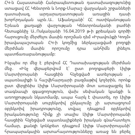
ՀԿ-ն Հայաստանի Հանրապետութան դատախազությունից
ստացավ ՀՀ Կենտրոն և Նորք-Մարաշ վարչական շրջանների
դատախազ, արդարադատության առաջին դասի
խորհրդական պրն․Ա․ Աֆանդյանի՝ ՀՀ ոստիկանության
Երևան քաղաքի վարչության Կենտրոնականի բաժնի
հետաքննիչ Ա․Ոսկանյանի 16.04.2019 թ-ի քրեական գործի
հարուցումը մերժելու մասին որոշման դեմ «Իրավունքի Կողմ»
իրավապաշտպան ՀԿ-ի կողմից ներկայացված բողոքի
մերժման մասին որոշումը դրա անհիմն լինելու
պատճառաբանությամբ։
Ինչպես որ մեջ է բերվում ՀՀ Դատախազության մերժման
մեջ․ «Ինչ վերաբերվում է՝ ըստ բողոքաբերի Լիլիթ
Մարտիրոսյանի հասցեին հնչեցված ատելության ,
սպառնալիքի և հաշվեհարդարի բազմաթիվ կոչերին, որոնք
ըստ վերջինիս Լիլիթ Մարտիրոսյանի մոտ առաջացրել են
տագնապի զգացողություն, վախ սեփական կյանքի և
առողջության նկատմամբ, ապա հարկ է փաստել, որ Լիլիթ
Մարտիրոսյանի սուբյեկտիվ ընկալումը չի արտացոլում
օբյեկտիվ իրադրությունը, տվյալ դեպքում օբյեկտիվ
իրականությունը հիմք չի տալիս Լիլիթ Մարտիրոսյանի
հասցեին հնչեցված սպառնալիքներն իրական գնահատելու
համար, քանզի կոնկրետ դեպքում Լիլիթ Մարտիրոսյանի՝
հրապարակային արտահայտությունները առաջ են բերել