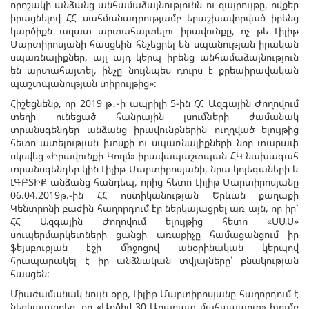
որոշակի անձանց անհամաձայնությունն ու զայրույթը, ովքեր
իրացնելով ՀՀ սահմանադրությամբ երաշխավորված իրենց
կարծիքն ազատ արտահայտելու իրավունքը, ոչ թե Լիլիթ
Մարտիրոսյանի հասցեին հնչեցրել են սպանության իրական
սպառնալիքներ, այլ այդ կերպ իրենց անհամաձայնություն
են արտահայտել, ինչը նույնպես դուրս է քրեաիրավական
պաշտպանության տիրույթից»։
Հիշեցնենք, որ 2019 թ․-ի ապրիլի 5-ին ՀՀ Ազգային Ժողովում
տեղի ունեցած հանրային լսումների ժամանակ
տրանսգենդեր անձանց իրավունքներին ուղղված ելույթից
հետո ատելության խոսքի ու սպառնալիքների նոր տարափ
սկսվեց «Իրավունքի Կողմ» իրավապաշտպան ՀԿ նախագահ
տրանսգենդեր կին Լիլիթ Մարտիրոսյանի, նրա կոլեգաների և
ԼԳԲՏԻՔ անձանց հանդեպ, որից հետո Լիլիթ Մարտիրոսյանը
06.04.2019թ.-ին ՀՀ ոստիկանության Երևան քաղաքի
Կենտրոնի բաժին հաղորդում էր ներկայացրել առ այն, որ իր`
ՀՀ Ազգային Ժողովում ելույթից հետո «ՍԱՍ»
սուպերմարկետների ցանցի առաքիչը համացանցում իր
ֆեյսբուքյան էջի միջոցով անօրինական կերպով
հրապարակել է իր անձնական տվյալները՝ բնակության
հասցեն:
Միաժամանակ նույն օրը, Լիլիթ Մարտիրոսյանը հաղորդում է
ներկայացրեց, որ «Արծիվ 30 Արարատ մահապարտ» խումբ