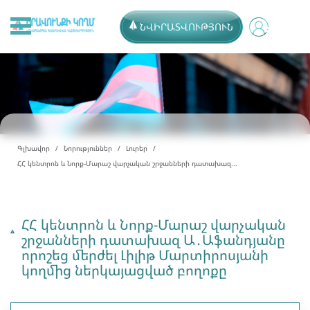
ՆՎԻՐԱՏՎՈՒԹՅՈՒՆ
Գլխավոր
Նորություններ
Լուրեր
ՀՀ կենտրոն և Նորք-Մարաշ վարչական շրջանների դատախազ...
ՀՀ կենտրոն և Նորք-Մարաշ վարչական
շրջանների դատախազ Ա․Աֆանդյանը
որոշեց մերժել Լիլիթ Մարտիրոսյանի
կողմից ներկայացված բողոքը