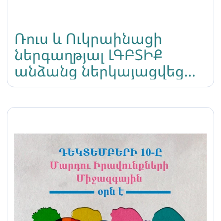
Ռուս և Ուկրաինացի
ներգաղթյալ ԼԳԲՏԻՔ
անձանց ներկայացվեց
նոր սոցիալական
օգնության ծրագիր