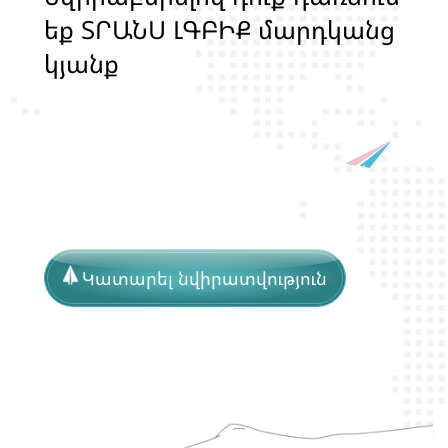
ե
ք
Տ
Ր
Ա
Ն
Ս
Լ
Գ
Բ
Ի
Ք
մ
ա
ր
դ
կ
ա
ն
ց
կ
յ
ա
ն
ք
ի
և
ի
ր
ա
վ
ո
ն
ք
ի
պ
ա
շ
տ
պ
ա
ն
Կատարել նվիրատվություն