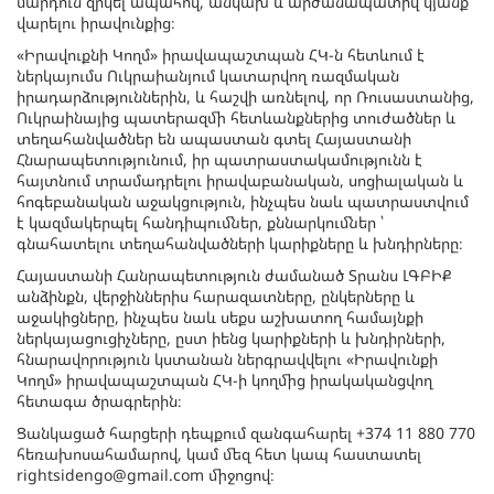
մարդուն զրկել ապահով, անկախ և արժանապատիվ կյանք
վարելու իրավունքից։
«Իրավուքնի Կողմ» իրավապաշտպան ՀԿ-ն հետևում է
ներկայումս Ուկրաիանյում կատարվող ռազմական
իրադարձություններին, և հաշվի առնելով, որ Ռուսաստանից,
Ուկրաինայից պատերազմի հետևանքներից տուժածներ և
տեղահանվածներ են ապաստան գտել Հայաստանի
Հնարապետությունում, իր պատրաստակամությունն է
հայտնում տրամադրելու իրավաբանական, սոցիալական և
հոգեբանական աջակցություն, ինչպես նաև պատրաստվում
է կազմակերպել հանդիպումներ, քննարկումներ ՝
գնահատելու տեղահանվածների կարիքները և խնդիրները։
Հայաստանի Հանրապետություն ժամանած Տրանս ԼԳԲԻՔ
անձինքն, վերջիններիս հարազատները, ընկերները և
աջակիցները, ինչպես նաև սեքս աշխատող համայնքի
ներկայացուցիչները, ըստ իենց կարիքների և խնդիրների,
հնարավորություն կստանան ներգրավվելու «Իրավունքի
Կողմ» իրավապաշտպան ՀԿ-ի կողմից իրակականցվող
հետագա ծրագրերին։
Ցանկացած հարցերի դեպքում զանգահարել +374 11 880 770
հեռախոսահամարով, կամ մեզ հետ կապ հաստատել
rightsidengo@gmail.com միջոցով։