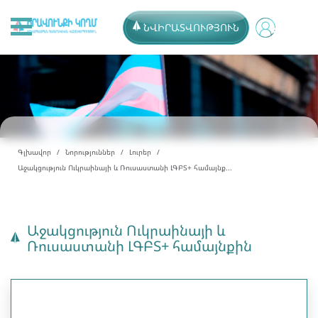
ՆՎԻՐԱՏՎՈՒԹՅՈՒՆ
Գլխավոր
Նորություններ
Լուրեր
Աջակցություն Ուկրաինայի և Ռուսաստանի ԼԳԲՏ+ համայնք...
Աջակցություն Ուկրաինայի և
Ռուսաստանի ԼԳԲՏ+ համայնքին