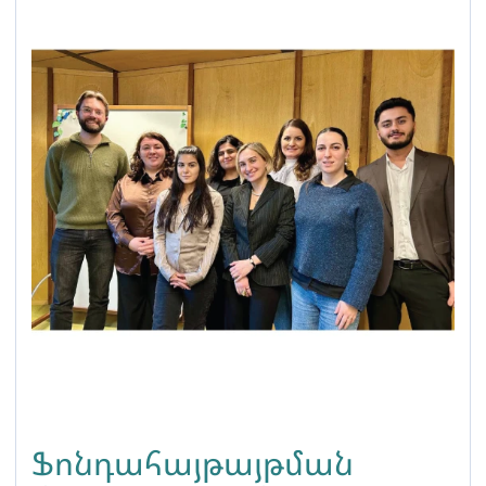
Ֆոնդահայթայթման