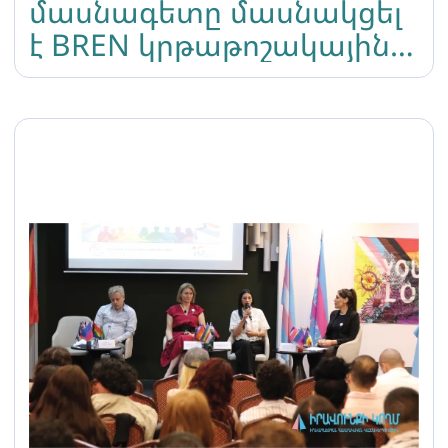
մասնագետը մասնակցել
է BREN կրթաթոշակային
ծրագրին