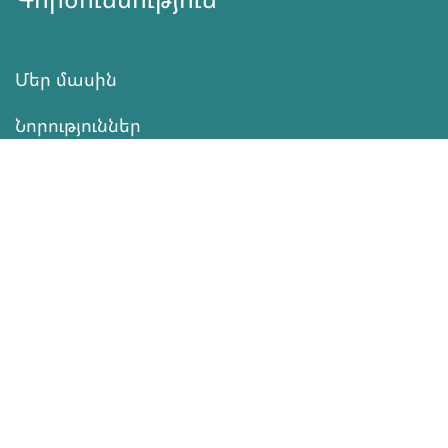
Մեր մասին
Նորություններ
Ծրագրեր
Ծառայություն
Նվիրատվություն
Կոնտակտներ
Տեղեկատվություն
Գործունեություն