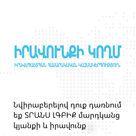
Ն
վ
ի
ր
ա
բ
ե
ր
ե
լ
ո
վ
դ
ո
ք
դ
ա
ռ
ն
ո
մ
ե
ք
Տ
Ր
Ա
Ն
Ս
Լ
Գ
Բ
Ի
Ք
մ
ա
ր
դ
կ
ա
ն
ց
կ
յ
ա
ն
ք
ի
և
ի
ր
ա
վ
ո
ն
ք
ի
պ
ա
շ
տ
պ
ա
ն
ո
թ
յ
ա
ն
հ
ա
մ
ա
խ