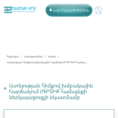
ՆՎԻՐԱՏՎՈՒԹՅՈՒՆ
Գլխավոր
Նորություններ
Լուրեր
Ատելության հիմքով խմբակային հարձակում ԼԳԲՏԻՔ համայ...
Ատելության հիմքով խմբակային
հարձակում ԼԳԲՏԻՔ համայնքի
ներկայացուցչի նկատմամբ