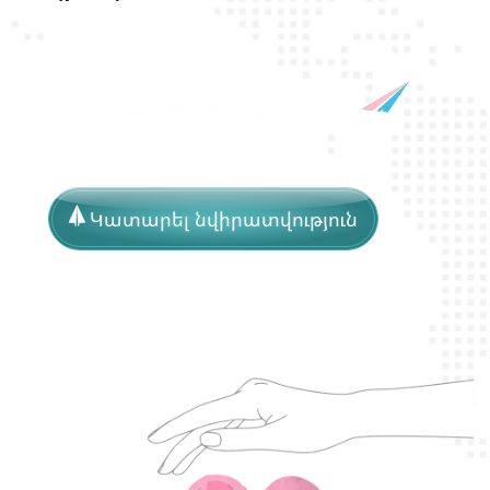
պ
ա
շ
տ
պ
ա
ն
Կատարել նվիրատվություն