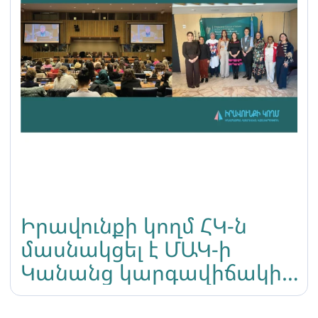
Իրավունքի կողմ ՀԿ-ն
մասնակցել է ՄԱԿ-ի
Կանանց կարգավիճակի
հանձնաժողովի 70-րդ