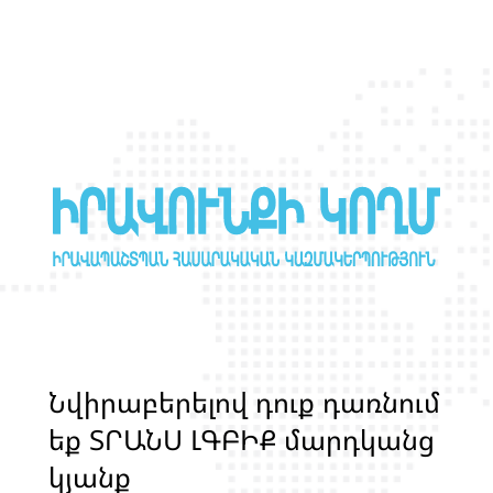
նստաշրջանին
Ն
վ
ի
ր
ա
բ
ե
ր
ե
լ
ո
վ
դ
ո
ք
դ
ա
ռ
ն
ո
մ
ե
ք
Տ
Ր
Ա
Ն
Ս
Լ
Գ
Բ
Ի
Ք
մ
ա
ր
դ
կ
ա
ն
ց
կ
յ
ա
ն
ք
ի
և
ի
ր
ա
վ
ո
ն
ք
ի