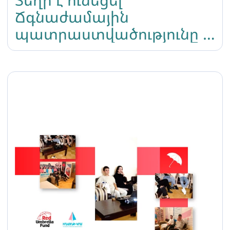
Ճգնաժամային
պատրաստվածությունը և
ճկունության բարձրացում
տարածաշրջանային
դասընթաց