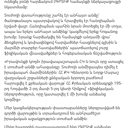
ունեցել բռնի հարձակում ԼԳԲՏԻՔ համայնքի ներկայացուցչի
նկատմամբ։
Տուժողի վստահությունը շահել էր անհայտ անձը՝
ծանոթանալու պատրվակով և հրավիրել էր հանդիպման
նշված վայր։ Հանդիպման պահին նրան մոտեցել էր մի տղա,
ապա ևս երկու անհայտ անձինք՝ կազմելով երեք հոգանոց
խումբ։ Նրանք հարձակվել են համայնքի անդամի վրա՝
ձեռքերով և կռփազենքով հարվածներ հասցնելով գլխին և
մարմնի տարբեր հատվածներին՝ պատճառելով լուրջ
ֆիզիկական վնասվածքներ և հոգեբանական ճնշվածություն։
«Իրավունքի կողմ» իրավապաշտպան ՀԿ-ն նույն օրը ստացել
է տուժած անձի ահազանգը։ Տուժողն անմիջապես դիմել է
իրավապահ մարմիններին։ ՀՀ ՔԿ Կենտրոն և Նորք-Մարաշ
վարչական շրջանների քննչական երրորդ բաժնում
հարուցվել է քրեական վարույթ՝ ՀՀ Քրեական օրենսգրքի 195-
րդ հոդվածի 2-րդ մասի 5-րդ կետի հիմքով՝ «ֆիզիկական
ներգործություն, որը կատարվել է մի խումբ անձանց
կողմից»։
Մեր կազմակերպության փաստաբանները ներգրավված են
գործի վարույթին և տրամադրում են անհրաժեշտ
իրավական աջակցություն տուժած անձին։
Մենք խստորեն դատապարտում ենք ԼԳԲՏԻՔ անձանց