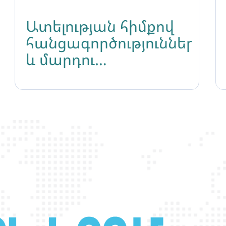
Ատելության հիմքով
հանցագործությունները
և մարդու
իրավունքների այլ
խախտումները
ԼԳԲՏԻՔ+ անձանց
նկատմամբ
Հայաստանում
թեմայով կլոր-սեղան
քննարկում