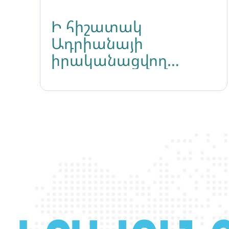
Ի հիշատակ
Ադրիանայի
իրականացվող
մոմավառության
ընթացքում մի խումբ
անձինք հավքիթներ,
շշեր ու քարեր են
նետել
հավաքվածների
ուղղությամբ