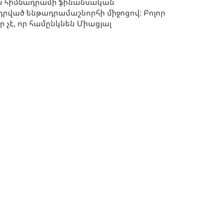
ան հիմնադրամի ֆինանսական
րված ենթադրամաշնորհի միջոցով։ Բոլոր
չէ, որ համընկնեն Միացյալ