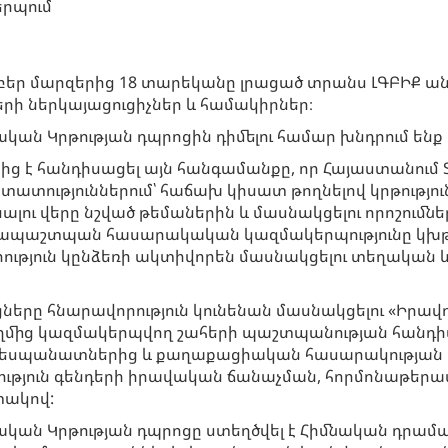
երպում
րբեր մարզերից 18 տարեկանը լրացած տրանս ԼԳԲԻՔ ա
րի ներկայացուցիչներ և համակիրներ։
ան Կրթության դպրոցին դիմելու համար խնդրում ենք
ց է հանդիսացել այն հանգամանքը, որ Հայաստանում
ատություններում՝ հաճախ կիսատ թողնելով կրթություն
ալու վերը նշված թեմաներին և մասնակցելու որոշում
ավապաշտպան հասարակական կազմակերպությունը կխթ
րություն կընձեռի ակտիվորեն մասնակցելու տեղական
ցները հնարավորություն կունենան մասնակցելու «Իր
մից կազմակերպվող շահերի պաշտպանության հանդիպո
 դեսպանատներից և քաղաքացիական հասարակության 
ւթյուն գենդերի իրավական ճանաչման, հորմոնաթերապ
տակով:
ան Կրթության դպրոցը ստեղծվել է Հիմնական դրամաշ