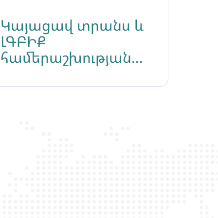
Կայացավ տրանս և
ԼԳԲԻՔ
համերաշխության
ֆորումը