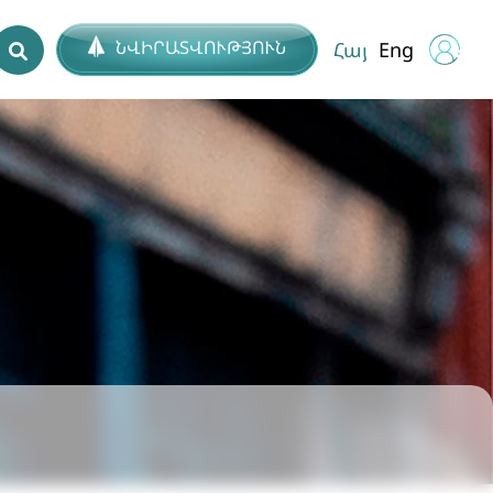
ՆՎԻՐԱՏՎՈՒԹՅՈՒՆ
Հայ
Eng