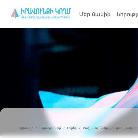
Մեր մասին
Նորությ
Գլխավոր
Նորություններ
Լուրեր
Բաց կանչ՝ հանրային քաղաքականո