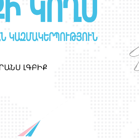
Ր
Ա
Ն
Ս
Լ
Գ
Բ
Ի
Ք
պ
ա
շ
տ
պ
ա
ն