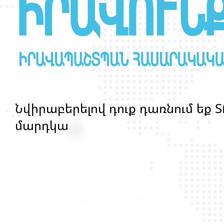
Ն
վ
ի
ր
ա
բ
ե
ր
ե
լ
ո
վ
դ
ո
ք
դ
ա
ռ
ն
ո
մ
ե
ք
Տ
մ
ա
ր
դ
կ
ա
ն
ց
կ
յ
ա
ն
ք
ի
և
ի
ր
ա
վ
ո
ն
ք
ի