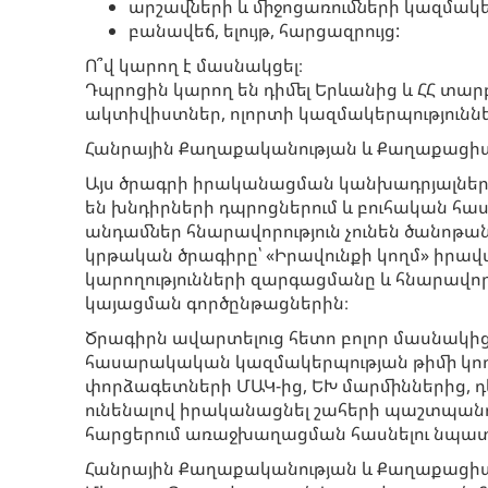
արշավների և միջոցառումների կազմակ
բանավեճ, ելույթ, հարցազրույց:
Ո՞վ կարող է մասնակցել։
Դպրոցին կարող են դիմել Երևանից և ՀՀ տա
ակտիվիստներ, ոլորտի կազմակերպություննե
Հանրային Քաղաքականության և Քաղաքացիակ
Այս ծրագրի իրականացման կանխադրյալների
են խնդիրների դպրոցներում և բուհական հաստ
անդամներ հնարավորություն չունեն ծանոթան
կրթական ծրագիրը՝ «Իրավունքի կողմ» իր
կարողությունների զարգացմանը և հնարավո
կայացման գործընթացներին։
Ծրագիրն ավարտելուց հետո բոլոր մասնակի
հասարակական կազմակերպության թիմի կող
փորձագետների ՄԱԿ-ից, ԵԽ մարմիններից,
ունենալով իրականացնել շահերի պաշտպանո
հարցերում առաջխաղացման հասնելու նպա
Հանրային Քաղաքականության և Քաղաքացիակ