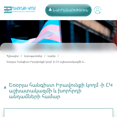
ՆՎԻՐԱՏՎՈՒԹՅՈՒՆ
Գլխավոր
Նորություններ
Լուրեր
Եռօրյա հանգիստ Իրավունքի կողմ -ի ՀԿ աշխատակազմի և...
Եռօրյա հանգիստ Իրավունքի կողմ -ի ՀԿ
աշխատակազմի և խորհրդի
անդամների համար