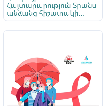
Հայտարարություն Տրանս
անձանց հիշատակի
միջազգային օրվա
առիթով