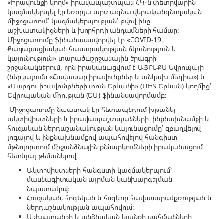
«Իրավունքի կողմ» իրավապաշտպան ՀԿ-ն փետրվարին
կազմակերպել էր եռօրյա արտագնա վերականգնողական
միջոցառում՝ կազմակերպության՝ թվով ինը
աշխատակիցների և խորհրդի անդամների համար։
Միջոցառումը ֆինանասավորվել էր «COVID-19․
Քաղաքացիական հասարակության ճկունություն և
կայունություն» տարածաշրջանային ծրագրի
շրջանակներում, որն իրականացվում է ԱՅՐԵՔՍ Եվրոպայի
(ներկայումս «Հավասար իրավունքներ և անկախ մեդիա») և
«Մարդու իրավունքների տուն Երևանի» (ՄԻՏ Երևան) կողմից՝
Եվրոպական միության (ԵՄ) ֆինանսավորմամբ։
Միջոցառումը նպատակ էր հետապնդում խթանել
ակտիվիստների և իրավապաշտպանների ինքնախնամքի և
հուզական ներդաշանակության կայունացումը՝ զբաղվելով
յոգայով և ինքնախնամքով ապահովելով հանգիստ
մթնոլորտում միջանձնային քննարկումների իրականացում
հետևյալ թեմաներով՝
Ակտիվիստների հանգստի կազմակերպում՝
մասնագիտական այրման կանխարգելման
նպատակով։
Հուզական, հոգեկան և հոգևոր հավասարակշռության և
ներդաշնակության ապահովում։
Աշխատանքի և անձնական կյանքի սահմանների