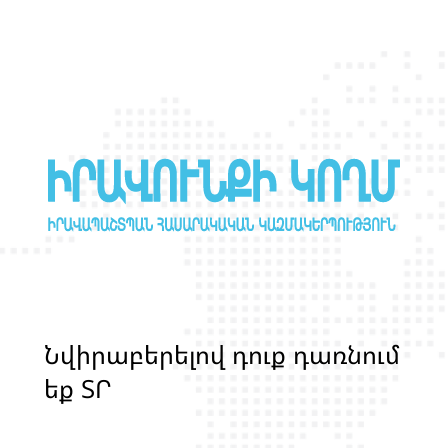
նստաշրջանին
Ն
վ
ի
ր
ա
բ
ե
ր
ե
լ
ո
վ
դ
ո
ք
դ
ա
ռ
ն
ո
մ
ե
ք
Տ
Ր
Ա
Ն
Ս
Լ
Գ
Բ
Ի
Ք
մ
ա
ր
դ
կ
ա
ն
ց
կ
յ