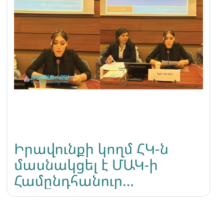
Իրավունքի կողմ ՀԿ-ն
մասնակցել է ՄԱԿ-ի
Համընդհանուր
պարբերական
դիտարկման 49-րդ