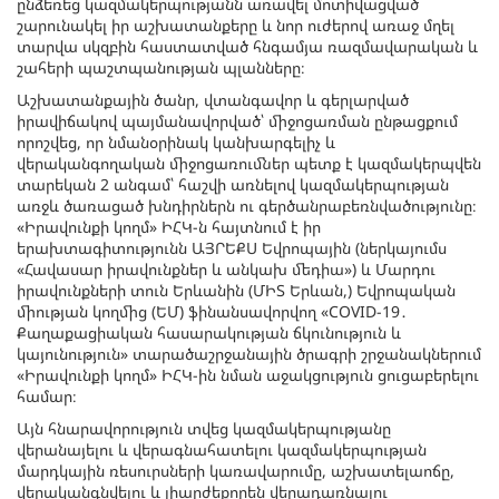
ընձեռեց կազմակերպությանն առավել մոտիվացված
շարունակել իր աշխատանքերը և նոր ուժերով առաջ մղել
տարվա սկզբին հաստատված հնգամյա ռազմավարական և
շահերի պաշտպանության պլանները։
Աշխատանքային ծանր, վտանգավոր և գերլարված
իրավիճակով պայմանավորված՝ միջոցառման ընթացքում
որոշվեց, որ նմանօրինակ կանխարգելիչ և
վերականգողական միջոցառումներ պետք է կազմակերպվեն
տարեկան 2 անգամ՝ հաշվի առնելով կազմակերպության
առջև ծառացած խնդիրներն ու գերծանրաբեռնվածությունը։
«Իրավունքի կողմ» ԻՀԿ-ն հայտնում է իր
երախտագիտությունն ԱՅՐԵՔՍ Եվրոպային (ներկայումս
«Հավասար իրավունքներ և անկախ մեդիա») և Մարդու
իրավունքների տուն Երևանին (ՄԻՏ Երևան,) Եվրոպական
միության կողմից (ԵՄ) ֆինանսավորվող «COVID-19․
Քաղաքացիական հասարակության ճկունություն և
կայունություն» տարածաշրջանային ծրագրի շրջանակներում
«Իրավունքի կողմ» ԻՀԿ-ին նման աջակցություն ցուցաբերելու
համար։
Այն հնարավորություն տվեց կազմակերպությանը
վերանայելու և վերագնահատելու կազմակերպության
մարդկային ռեսուրսների կառավարումը, աշխատելաոճը,
վերականգնվելու և լիարժեքորեն վերադառնալու