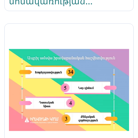
մոմավառության
ընթացքում մի խումբ
անձինք հավքիթներ, շշեր
ու քարեր են նետել
հավաքվածների
ուղղությամբ