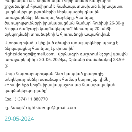
բազմազան են․ ներառական հզորացման ճամբարի»
շրջանակում հրավիրում է համապատասխան և իրավասու
կազմակերպություններին ներկայացնել գնային
առաջարկներ, ներառյալ հարկերը, հետևյալ
ծառայությունների իրականացման համար՝ հունիսի 26-30-ը
5-օրյա ճամբարի կազմակերպում՝ ներառյալ 20 անձի
երկկողմանի տրանսֆերի և հյուրանոցի ապահովում։
Ստորագրված և կնքված գնային առաջարկները պետք է
ներկայացնել հետևյալ էլ. փոստին՝
rightsidengo@gmail.com, վերնագրի դաշտում նշելով գնային
առաջարկ մինչև 20․06․2024թ., Երևանի ժամանակով 23:59-
ը։
Սույն հայտարարության հետ կապված լրացուցիչ
տեղեկություններ ստանալու համար կարող եք դիմել
«Իրավունքի կողմ» իրավապաշտպան հասարակական
կազմակերպությանը՝
Հեռ.՝ (+374) 11 880770
Էլ. հասցե՝ rightsidengo@gmail.com
29-05-2024