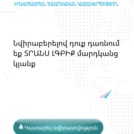
Ն
վ
ի
ր
ա
բ
ե
ր
ե
լ
ո
վ
դ
ո
ք
դ
ա
ռ
ն
ո
մ
ե
ք
Տ
Ր
Ա
Ն
Ս
Լ
Գ
Բ
Ի
Ք
մ
ա
ր
դ
կ
ա
ն
ց
կ
յ
ա
ն
ք
ի
և
ի
ր
ա
վ
ո
ն
ք
ի
պ
ա
շ
տ
Կատարել նվիրատվություն