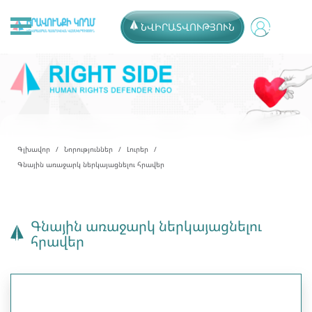
ՆՎԻՐԱՏՎՈՒԹՅՈՒՆ
Գլխավոր
Նորություններ
Լուրեր
Գնային առաջարկ ներկայացնելու հրավեր
Գնային առաջարկ ներկայացնելու
հրավեր