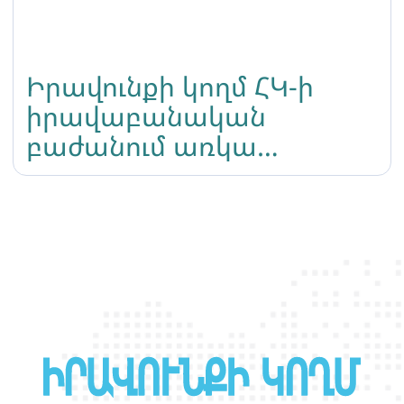
Իրավունքի կողմ ՀԿ-ի
իրավաբանական
բաժանում առկա
գործերի վերաբերյալ
2024թ-ի մահիս ամսվա
ամփոփագիր