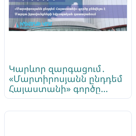
Կարևոր զարգացում․
«Մարտիրոսյանն ընդդեմ
Հայաստանի» գործը
քննվելու է Մարդու
իրավունքների
եվրոպական
դատարանում