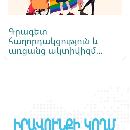
Գրագետ
հաղորդակցություն և
առցանց ակտիվիզմ
դասընթացի
ընդունելություն