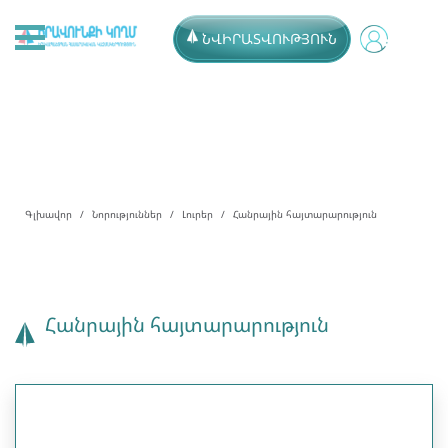
ՆՎԻՐԱՏՎՈՒԹՅՈՒՆ
Գլխավոր
Նորություններ
Լուրեր
Հանրային հայտարարություն
Հանրային հայտարարություն