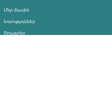
Մեր մասին
Նորություններ
Ծրագրեր
Ծառայություն
Նվիրատվություն
Կոնտակտներ
Տեղեկատվություն
Գործունեություն