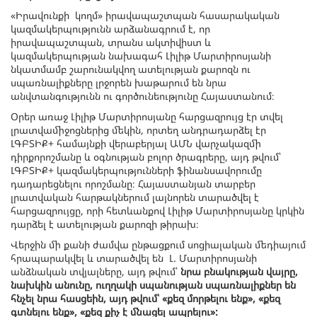
«Իրավունքի կողմ» իրավապաշտպան հասարակական
կազմակերպությունն արձանագրում է, որ
իրավապաշտպան, տրանս ակտիվիստ և
կազմակերպության նախագահ Լիլիթ Մարտիրոսյանի
նկատմամբ շարունակվող ատելության քարոզն ու
սպառնալիքները լրջորեն խաթարում են նրա
անվտանգությունն ու գործունեությունը Հայաստանում։
Օրեր առաջ Լիլիթ Մարտիրոսյանը հարցազրույց էր տվել
լրատվամիջոցներից մեկին, որտեղ անդրադարձել էր
ԼԳԲՏԻՔ+ համայնքի վերաբերյալ ԱՄՆ վարչակազմի
դիրքորոշմանը և օգնության բոլոր ծրագրերը, այդ թվում՝
ԼԳԲՏԻՔ+ կազմակերպությունների ֆինանսավորումը
դադարեցնելու որոշմանը։ Հայաստանյան տարբեր
լրատվական հարթակներում լայնորեն տարածվել է
հարցազրույցը, որի հետևանքով Լիլիթ Մարտիրոսյանը կրկին
դարձել է ատելության քարոզի թիրախ։
Վերջին մի քանի ժամվա ընթացքում սոցիալական մեդիայում
հրապարակվել և տարածվել են Լ. Մարտիրոսյանի
անձնական տվյալները, այդ թվում՝
նրա բնակության վայրը,
նախկին անունը, ուղղակի սպանության սպառնալիքներ են
հնչել նրա հասցեին, այդ թվում՝ «քեզ մորթելու ենք», «քեզ
գտնելու ենք», «քեզ քիչ է մնացել ապրելու»: