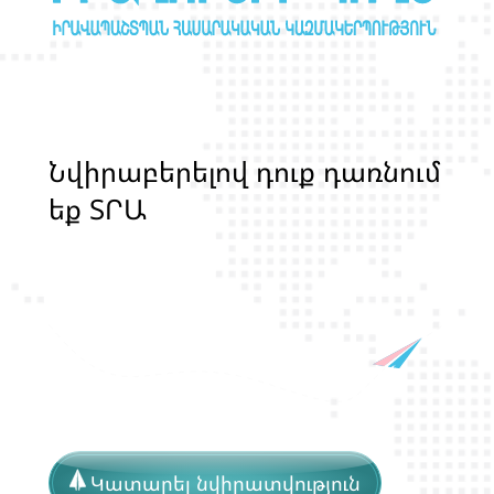
Ն
վ
ի
ր
ա
բ
ե
ր
ե
լ
ո
վ
դ
ո
ք
դ
ա
ռ
ն
ո
մ
ե
ք
Տ
Ր
Ա
Ն
Ս
Լ
Գ
Բ
Ի
Ք
մ
ա
ր
դ
կ
ա
ն
ց
կ
Կատարել նվիրատվություն