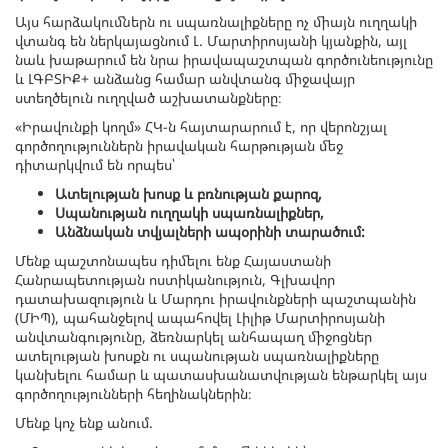
Այս հարձակումներն ու սպառնալիքները ոչ միայն ուղղակի
վտանգ են ներկայացնում Լ. Մարտիրոսյանի կյանքին, այլ
նաև խաթարում են նրա իրավապաշտպան գործունեությունը
և ԼԳԲՏԻՔ+ անձանց համար անվտանգ միջավայր
ստեղծելուն ուղղված աշխատանքները։
«Իրավունքի կողմ» ՀԿ-ն հայտարարում է, որ վերոնշյալ
գործողություններն իրավական հարթության մեջ
դիտարկվում են որպես՝
Ատելության խոսք և բռնության քարոզ,
Սպանության ուղղակի սպառնալիքներ,
Անձնական տվյալների ապօրինի տարածում:
Մենք պաշտոնապես դիմելու ենք Հայաստանի
Հանրապետության ոստիկանություն, Գլխավոր
դատախազություն և Մարդու իրավունքների պաշտպանին
(ՄԻՊ), պահանջելով ապահովել Լիլիթ Մարտիրոսյանի
անվտանգությունը, ձեռնարկել անհապաղ միջոցներ
ատելության խոսքն ու սպանության սպառնալիքները
կանխելու համար և պատասխանատվության ենթարկել այս
գործողությունների հեղինակներին։
Մենք կոչ ենք անում.