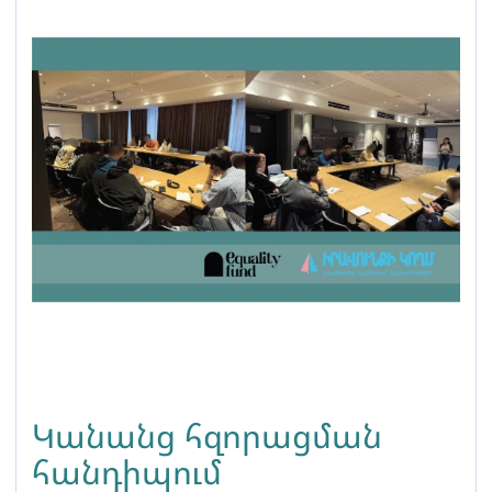
Կանանց հզորացման
հանդիպում