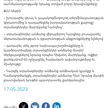
սահմանադրությամբ նրանց տրված բոլոր իրավունքները։
ԶԼՄ-ներին՝
– խուսափել սխալ և ապակողմնորոշող տերմինաբանության
կիրառումից և դադարեցնել խտրականության քարոզը
տրանսգենդեր մարդկանց հանդեպ:
– տրանսգենդեր անձանց վերաբերող հարցերը լուսաբանել
ներառականության և զգայունության սկզբունքներից ելնելով:
– դադարել սնել թյուր նախապաշարմունքները և
կարծրատիպերը տրասնգենդեր անձանց մասին՝
ներկայացնելով նրանց որպես հիվանդ մարդկանց, ովքեր
ցանկանում են ոչնչացնել հայկական ավանդույթները եւ
մշակույթը:
– հարգել տրանսգենդեր անձանց անձնական կյանքը և
համագործակցել տրանսգենդեր անձանց հետ՝ նրանց մասին
լրատվական նյութեր պատրաստել ցանկանալիս։
17-05-2023
Կիսվել