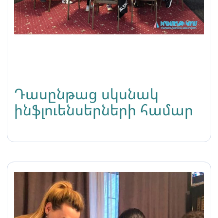
Դասընթաց սկսնակ
ինֆլուենսերների համար