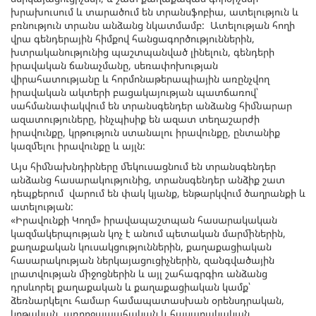
խրախուսում և տարածում են տրանսֆոբիա, ատելություն և
բռնություն տրանս անձանց նկատմամբ: Ատելության հողի
վրա գենդերային հիմքով հանցագործություններին,
խտրականությունից պաշտպանված լինելուն, գենդերի
իրավական ճանաչմանը, սեռափոխության
վիրահատությանը և հորմոնաթերապիային առընչվող
իրավական ակտերի բացակայության պատճառով՝
սահմանափակվում են տրանսգենդեր անձանց հիմնարար
ազատություները, ինչպիսիք են ազատ տեղաշարժի
իրավունքը, կրթություն ստանալու իրավունքը, ընտանիք
կազմելու իրավունքը և այլն:
Այս հիմնախնդիրները մեկուսացնում են տրանսգենդեր
անձանց հասարակությունից, տրանսգենդեր անձիք շատ
դեպքերում վարում են փակ կյանք, ենթարկվում ծաղրանքի և
ատելության:
«Իրավունքի Կողմ» իրավապաշտպան հասարակական
կազմակերպության կոչ է անում պետական մարմիներին,
քաղաքական կուսակցություններին, քաղաքացիական
հասարակության ներկայացուցիչներին, զանգվածային
լրատվության միջոցներին և այլ շահագրգիռ անձանց
դրսևորել քաղաքական և քաղաքացիական կամք՝
ձեռնարկելու համար համապատասխան օրենսդրական,
կրթական, առողջապահական և հասարակական