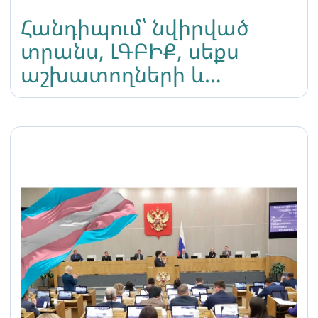
Հանդիպում՝ նվիրված
տրանս, ԼԳԲԻՔ, սեքս
աշխատողների և
աջակիցների
ադվոկացիոն
կարողությունների
զարգացմանը