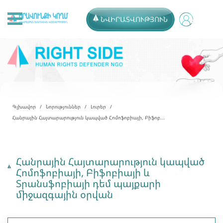
ՆՎԻՐԱՏՎՈՒԹՅՈՒՆ
Գլխավոր
Նորություններ
Լուրեր
Հանրային Հայտարարություն կապված Հոմոֆոբիայի, Բիֆոբ...
Հանրային Հայտարարություն կապված
Հոմոֆոբիայի, Բիֆոբիայի և
Տրանսֆոբիայի դեմ պայքարի
միջազգային օրվան