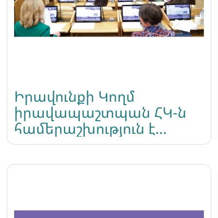
Իրավունքի Կողմ
իրավապաշտպան ՀԿ-ն
համերաշխություն է
հայտնում ռուսաստանում
ապրող տրանս և ԼԳԲՏԻՔ
համայնքին ՝ մարդու
իրավունքները կոպտորեն
սահմանափակող նոր