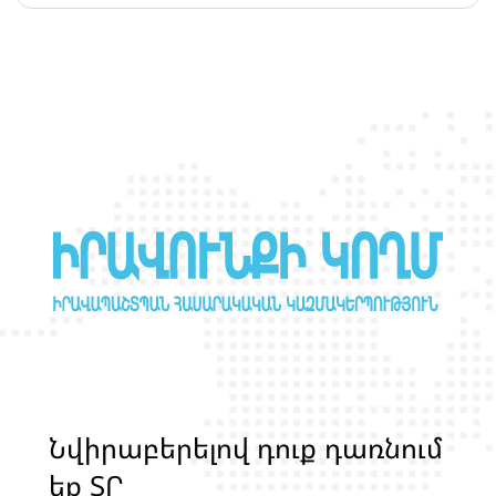
դեմ
Ն
վ
ի
ր
ա
բ
ե
ր
ե
լ
ո
վ
դ
ո
ք
դ
ա
ռ
ն
ո
մ
ե
ք
Տ
Ր
Ա
Ն
Ս
Լ
Գ
Բ
Ի
Ք
մ
ա
ր
դ
կ
ա
ն
ց