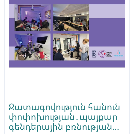
օրենագծով
պայմանավորված
Ջատագովություն հանուն
փոփոխության․պայքար
գենդերային բռնության