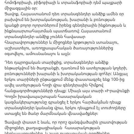
հոմոֆոբիայի, բիֆոբիայի և տրանսֆոբիաի դեմ պայքարի
միջազգային օր։
Ցավոք, Հայաստանում դեռ տրանսգենդեր անձիք ամեն օր
բախվում են խտրականության, խարանի և բռնության
կյանքի բոլոր ոլորտներում իրենց գենդերային ինքնության և
ինքնաարտահայտման պատճառով: Հայաստանում
տրանսգենդեր անձիք չունեն հավասար
հնարավորություններ և միջոցներ կրթություն ստանալու,
աշխատելու, առողջապահական ծառայություններից
օգտվելու, ամուսնանալու և այլն։
Դեռ դպրոցական տարիքից, տրանսգենդեր անձիք
ենթարկվում են ծաղրանքի, դառնում են ատելության կոչերի,
բռնությունների խարանի և խտրականության զոհեր: Անցյալ
երկու տարիների ընթացքում մենք փաստագրել ենք 100-ից
ավել ատելության հողի վրա գենդերային հիմքով
հանցագործությունների դեպք։ Միայն այս տարի «Իրավունքի
Կողմ» իրավապաշտպան հասարակական
կազմակերպությունը գրանցել է երկու հարձակման դեպք
տրանսգենդեր կանանց վրա, երկու դեպքում էլ տուժողները
ստացել են ծանր մարմնական վնասվածքներ։
Ցավալի փաստ է նաև, որ որոշ զանգվածային լրատվության
միջոցներ, քաղաքացիական հասարակության
ներկայացուցիչներ, և շատ քաղաքական գործիչներ