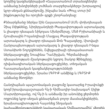
կողմից կազմակերպված «Հայաստանում տրանսգենդեր
անձանց խնդիրների լուծման տարբերակները» խորագրով
կլոր-սեղան քննարկումը, ինչպես նաև «Թույլ տուր իմ
ինքնությունը ես որոշեմ» գրքի շնորհանդեսը։
Քննարկմանը ներկա էին Հայաստանում ԱՄՆ փոխդեսպան
Չիպ Լեիթնենը, Նիդերլանդերի Թագավորության արտակարգ
և լիազոր դեսպան Նիկոլաս Սխերմերսը, Մեծ Բրիտանիայի և
Հյուսիսային Իռլանդիայի Մացյալ Թագավորության
արտակարգ և լիազոր դեսպան Ջոն Գալագերը, Լիտվայի
Հանրապետության արտակարգ և լիազոր դեսպան Ինգա
Ստանիտե-Տոլոչկիենեն, Շվեյցարիայի դեսպանատան
ներկայացուցիչ Տուպինա ԴաՍիլվան, Գերմանիայի
դեսպանության մշակութային կցորդ Յակոբ Զիեգլերը,
դիվանագիտական ներկայացուցիչներ, տեղական
հասարակական կազմակերպությունների
ներկայացուցիչներ, Տրանս ԼԳԲԻՔ անձինք և ԼԳԲՏԻՔ
անձանց ծնողներ։
Հանդիպման պաշտոնական բացումը կատարեց Իրավունքի
կողմ իրավապաշտպան հկ-ի հիմնադիր-նախագահ Լիլիթ
Մարտիրոսյանը, ով հկ-ի և անձամբ իր անունից ջերմորեն
ողջունեց կլոր-սեղան քննարկման բոլոր մասնակիցներին,
երախտագիտություն հայտնեց Տեղական
նախաձեռնությունների կանադական հիմնադրամին՝ վերջին