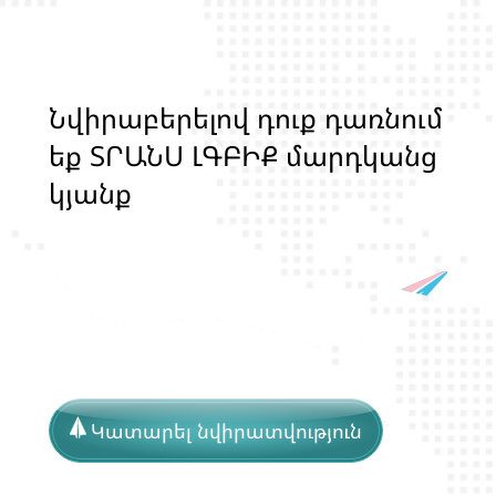
Ն
վ
ի
ր
ա
բ
ե
ր
ե
լ
ո
վ
դ
ո
ք
դ
ա
ռ
ն
ո
մ
ե
ք
Տ
Ր
Ա
Ն
Ս
Լ
Գ
Բ
Ի
Ք
մ
ա
ր
դ
կ
ա
ն
ց
կ
յ
ա
ն
ք
ի
և
ի
ր
ա
վ
ո
ն
ք
ի
պ
ա
շ
տ
պ
ա
ն
ո
թ
յ
ա
ն
հ
ա
մ
Կատարել նվիրատվություն