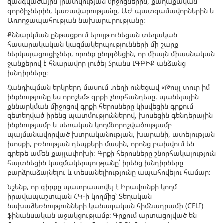
զանգվածային լրատվության միջոցներին, քաղաքական
գործիչներին, կառավարությանը, ԱԺ պատգամավորներին և
Առողջապահության նախարարությանը։
Քննարկման ընթացքում ելույթ ունեցան տեղական
հասարակական կազմակերպությունների մի շարք
ներկայացուցիչներ, որոնք ընդգծեցին, որ միայն միասնական
ջանքերով է հնարավոր լուծել Տրանս ԼԳԲԻՔ անձանց
խնդիրները։
Հանդիպման երկրերդ մասում տեղի ունեցավ «Թույլ տուր իմ
ինքնությունը ես որոշեմ» գրքի շնորհանդեսը. պանելային
քննարկման միջոցով գրքի հերոսները կիսվեցին գրքում
զետեղված իրենց պատմություններով, խոսեցին գենդերային
ինքնությամբ և սեռական կողմնորոշվածությամբ
պայմանավորված խտրականության, խարանի, ատելության
խոսքի, բռնության դեպքերի մասին, որոնց բախվում են
գրեթե ամեն քայլափոխի։ Գրքի հերոսները շնորհակալություն
հայտնեցին կազմակերպությանը՝ իրենց խնդիրները
բարձրաձայնելու և տեսանելիությունը ապահովելու համար։
Նշենք, որ գիրքը պատրաստվել է Իրավունքի կողմ
իրավապաշտպան ՀԿ-ի կողմից՝ Տեղական
նախաձեռնությունների կանադական հիմնադրամի (CFLI)
ֆինանսական աջակցությամբ։ Գրքում արտացոլված են