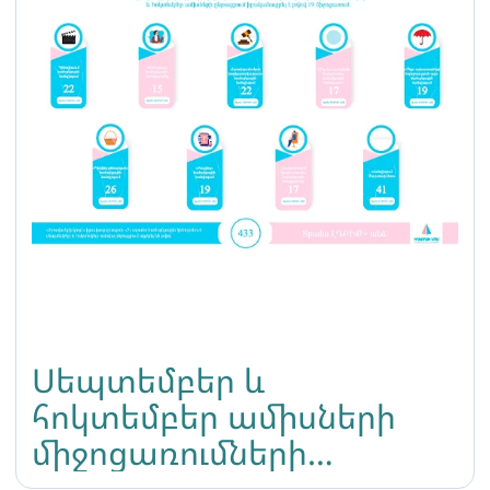
Սեպտեմբեր և
հոկտեմբեր ամիսների
միջոցառումների
ամփոփագիր