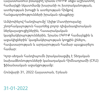
Հայաստանում բնակվող Տրանս ԼԳԲԻՔ սեքս աշխատող
համայնքի նկատմամբ խարանի ու խտրականության,
ատելության խոսքի և ատելության հիմքով
հանցագործությունների իրական դեպքերը։
Ամփոփելով հանդիպումը՝ Լիլիթ Մատիրոսյանը
շնորհակալություն հայտնեց բոլոր դիվանագիտական
ներկայացուցիչներին, հասարակական
կազմակերպություններին, Տրանս ԼԳԲԻՔ համայնքին և
աջակիցներին՝ կազմակերպության կողքին լինելու,
հավասարության և արդարության համար պայքարելու
համար։
Կլոր-սեղան հանդիպումն իրականացվել է Տեղական
նախաձեռնությունների կանադական հիմնադրամի (CFLI)
ֆինանսական աջակցությամբ։
Հունվարի 31, 2022 Հայաստան, Երևան
31-01-2022