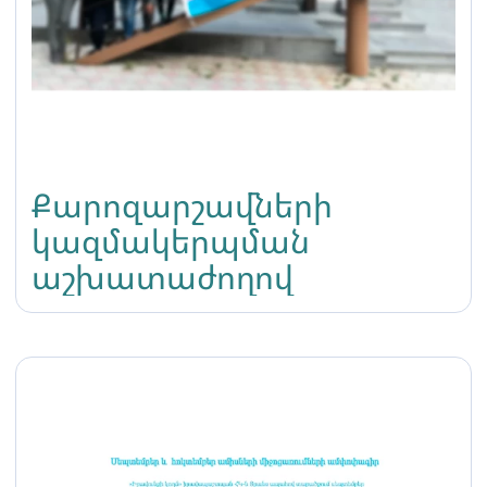
Քարոզարշավների
կազմակերպման
աշխատաժողով