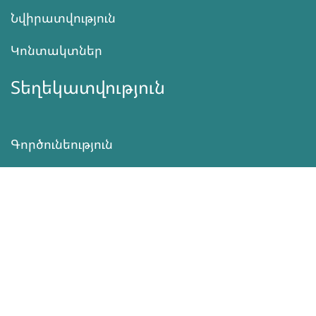
Նվիրատվություն
Կոնտակտներ
Տեղեկատվություն
Գործունեություն
ՆՎԻՐԱՏՎՈՒԹՅՈՒՆ
Աջակցել
ծրագրերին
Սեռական
Առողջություն