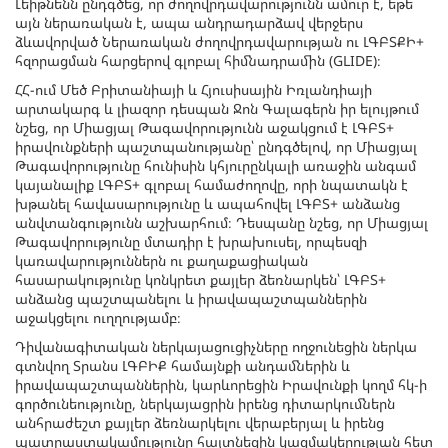
Լեիթնենն ընդգծեց, որ ժողովրդավարությունն ամուր է, եթե
այն ներառական է, ապա անդրադարձավ վերջերս
ձևավորված Ներառական ժողովրդավարության ու ԼԳԲՏՔԻ+
հզորացման հարցերով գլոբալ հիմնադրամին (GLIDE)։
ՀՀ-ում Մեծ Բրիտանիայի և Հյուսիսային Իռլանդիայի
արտակարգ և լիազոր դեսպան Ջոն Գալագերն իր ելույթում
նշեց, որ Միացյալ Թագավորությունն աջակցում է ԼԳԲՏ+
իրավունքների պաշտպանությանը՝ ընդգծելով, որ Միացյալ
Թագավորությունը հունիսին կհյուրընկալի առաջին անգամ
կայանալիք ԼԳԲՏ+ գլոբալ համաժողովը, որի նպատակն է
խթանել հավասարությունը և ապահովել ԼԳԲՏ+ անձանց
անվտանգությունն աշխարհում։ Դեսպանը նշեց, որ Միացյալ
Թագավորությունը մտադիր է խրախուսել, որպեսզի
կառավարություններն ու քաղաքացիական
հասարակությունը կոնկրետ քայլեր ձեռնարկեն՝ ԼԳԲՏ+
անձանց պաշտպանելու և իրավապաշտպաններին
աջակցելու ուղղությամբ։
Դիվանագիտական ներկայացուցիչները ողջունեցին ներկա
գտնվող Տրանս ԼԳԲԻՔ համայնքի անդամներին և
իրավապաշտպաններին, կարևորեցին Իրավունքի կողմ հկ-ի
գործունեությունը, ներկայացրին իրենց դիտարկումներն
անհրաժեշտ քայլեր ձեռնարկելու վերաբերյալ և իրենց
պատրաստակամությունը հայտնեցին կազմակերության հետ