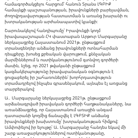
համագործակցելու հարցում՝ հանուն Տրանս ԼԳԲԻՔ
համայնքի պաշտպանության, իրավունքների բարելավման,
ժողովրդավարության հաստատման և առանց խարանի ու
խտրականության արժանապատիվ կյանքի։
Շարունակելով հանդիպումը՝ Իրավունքի կողմ
իրավապաշտպան ՀԿ փաստաբան Արթուր Մարգարյանը
ներկայացրեց Հայաստանում 2021թ. ընթացքում
տրանսգենդեր անձանց իրավունքների ոտնահարման
դեպքերը, խոսեց քրեական վարույթում, քննչական
մարմիններում և ոստիկանությունում գտնվող գործերի
մասին, նշեց, որ 2021 թվականի ընթացքում
կազմակերպությունը իրավաբանական օգնություն է
ցուցաբերել իր շահառուներին՝ խորհրդատվություն
տրամադրելով ինչպես գրասենյակում, այնպես էլ առցանց
տարբերակով։
Ա․ Մարգարյանը ներկայացրեց 2021թ. ընթացքում
արձանագրված իրավական գործերի հաղթանակաները, նա
առանձնացրեց, որ Հայաստանում առաջին անգամ
դատարանի կողմից ճանաչվել է ԼԳԲՏԻՔ անձանց
իրավունքների խախտումը՝ խտրականության հիմքով:
Ամփոփելով իր ելույթը՝ Ա. Մարգարյանը հանդես եկավ մի
շարք առաջարկություններով ոստիկանությանը,