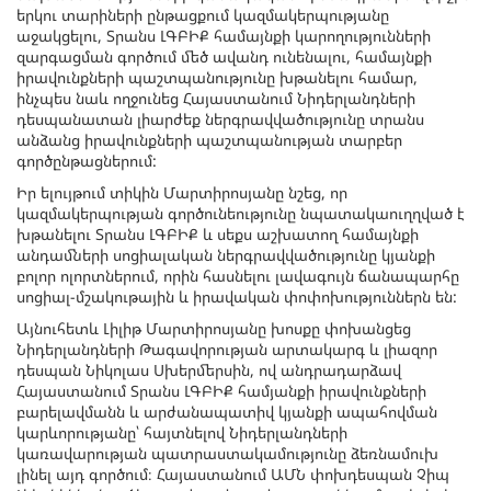
երկու տարիների ընթացքում կազմակերպությանը
աջակցելու, Տրանս ԼԳԲԻՔ համայնքի կարողությունների
զարգացման գործում մեծ ավանդ ունենալու, համայնքի
իրավունքների պաշտպանությունը խթանելու համար,
ինչպես նաև ողջունեց Հայաստանում Նիդերլանդների
դեսպանատան լիարժեք ներգրավվածությունը տրանս
անձանց իրավունքների պաշտպանության տարբեր
գործընթացներում:
Իր ելույթում տիկին Մարտիրոսյանը նշեց, որ
կազմակերպության գործունեությունը նպատակաուղղված է
խթանելու Տրանս ԼԳԲԻՔ և սեքս աշխատող համայնքի
անդամների սոցիալական ներգրավվածությունը կյանքի
բոլոր ոլորտներում, որին հասնելու լավագույն ճանապարհը
սոցիալ-մշակութային և իրավական փոփոխություններն են:
Այնուհետև Լիլիթ Մարտիրոսյանը խոսքը փոխանցեց
Նիդերլանդների Թագավորության արտակարգ և լիազոր
դեսպան Նիկոլաս Սխերմերսին, ով անդրադարձավ
Հայաստանում Տրանս ԼԳԲԻՔ համյանքի իրավունքների
բարելավմանն և արժանապատիվ կյանքի ապահովման
կարևորությանը՝ հայտնելով Նիդերլանդների
կառավարության պատրաստակամությունը ձեռնամուխ
լինել այդ գործում։ Հայաստանում ԱՄՆ փոխդեսպան Չիպ