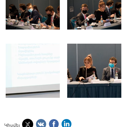
Կիսվել