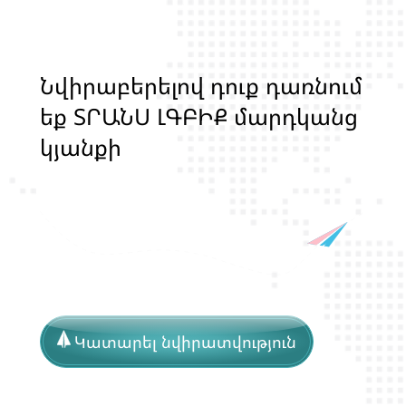
Ն
վ
ի
ր
ա
բ
ե
ր
ե
լ
ո
վ
դ
ո
ք
դ
ա
ռ
ն
ո
մ
ե
ք
Տ
Ր
Ա
Ն
Ս
Լ
Գ
Բ
Ի
Ք
մ
ա
ր
դ
կ
ա
ն
ց
կ
յ
ա
ն
ք
ի
և
ի
ր
ա
վ
ո
ն
ք
ի
պ
ա
շ
տ
պ
ա
Կատարել նվիրատվություն