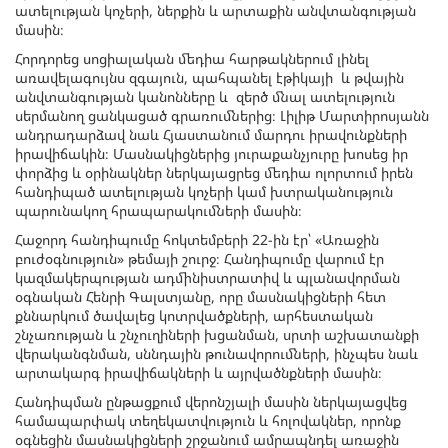
ատելության կոչերի, ներքին և արտաքին անվտանգության
մասին։
Հորդորեց սոցիալական մեդիա հարթակներում լինել
առավելագույնս զգայուն, պահպանել էթիկայի և թվային
անվտանգության կանոնները և զերծ մնալ ատելություն
սերմանող ցանկացած գրառումներից։ Լիլիթ Մարտիրոսյանն
անդրադարձավ նաև Հյաստանում մարդու իրավունքների
իրավիճակին։ Մասնակիցներից յուրաքանչյուրը խոսեց իր
փորձից և օրինակներ ներկայացրեց մեդիա ոլորտում իրեն
հանդիպած ատելության կոչերի կամ խտրականություն
պարունակող հրապարակումների մասին։
Հաջորդ հանդիպումը հոկտեմբերի 22-ին էր՝ «Առաջին
բուժօգնություն» թեմայի շուրջ։ Հանդիպումը վարում էր
կազմակերպության ադմինիստրատիվ և պլանավորման
օգնական Հենրի Գալստյանը, որը մասնակիցների հետ
քննարկում ծավալեց կոտրվածքների, արհեստական
շնչառության և շնչուղիների խցանման, սրտի աշխատանքի
վերականգնման, սննդային թունավորումների, ինչպես նաև
արտակարգ իրավիճակների և այրվածնքների մասին։
Հանդիպման ընթացքում վերոնշյալի մասին ներկայացվեց
համապարփակ տեղեկատվություն և հոլովակներ, որոնք
օգնեցին մասնակիցների շրջանում ամրապնդել առաջին