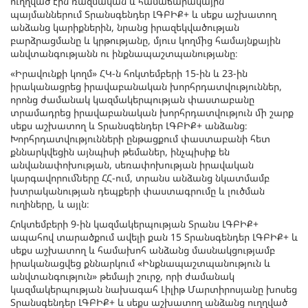
ուղղված էին ռազմական և համաճարակային
պայմաններում Տրանսգենդեր ԼԳԲԻՔ+ և սեքս աշխատող
անձանց կարիքներին, նրանց իրազեկվածության
բարձրացմանը և կրթությանը, մյուս կողմից համայնքային
անվտանգությանն ու ինքնապաշտպանությանը։
«Իրավունքի կողմ» ՀԿ-ն հոկտեմբերի 15-ին և 23-ին
իրականացրեց իրավաբանական խորհրդատվություններ,
որոնց ժամանակ կազմակերպության փաստաբանը
տրամադրեց իրավաբանական խորհրդատվություն մի շարք
սեքս աշխատող և Տրանսգենդեր ԼԳԲԻՔ+ անձանց։
Խորհրդատվությունների ընթացքում փաստաբանի հետ
քննարկվեցին այնպիսի թեմաներ, ինչպիսիք են
անվանափոխության, սեռափոխության իրավական
կարգավորումները ՀՀ-ում, տրանս անձանց նկատմամբ
խտրականության դեպքերի փաստագրումը և լուծման
ուղիները, և այլն։
Հոկտեմբերի 9-ին կազմակերպության Տրանս ԼԳԲԻՔ+
ապահով տարածքում ավելի քան 15 Տրանսգենդեր ԼԳԲԻՔ+ և
սեքս աշխատող և համախոհ անձանց մասնակցությամբ
իրականացվեց քննարկում «Ինքնապաշտպանություն և
անվտանգություն» թեմայի շուրջ, որի ժամանակ
կազմակերպության նախագահ Լիլիթ Մարտիրոսյանը խոսեց
Տրանսգենդեր ԼԳԲԻՔ+ և սեքս աշխատող անձանց ուղղված