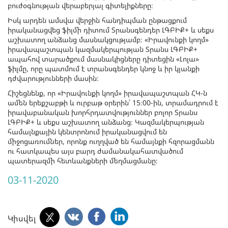
բուժօգնության վերաբերյալ գիտելիքները։
Իսկ արդեն ամսվա վերջին հանդիպման ընթացքում
իրականացվեց ֆիլմի դիտում Տրանսգենդեր ԼԳԲԻՔ+ և սեքս
աշխատող անձանց մասնակցությամբ։ «Իրավունքի կողմ»
իրավապաշտպան կազմակերպության Տրանս ԼԳԲԻՔ+
ապահով տարածքում մասնակիցները դիտեցին «Լոլա»
ֆիլմը, որը պատմում է տրանսգենդեր կնոջ և իր կյանքի
դժվարությունների մասին։
Հիշեցնենք, որ «Իրավունքի կողմ» իրավապաշտպան ՀԿ-ն
ամեն երեքշաբթի և ուրբաթ օրերին՝ 15։00-ին, տրամադրում է
իրավաբանական խորհրդատվություններ բոլոր Տրանս
ԼԳԲԻՔ+ և սեքս աշխատող անձանց։ Կազմակերպության
համայնքային կենտրոնում իրականացվում են
միջոցառումներ, որոնք ուղղված են համայնքի հզորացմանն
ու հատկապես այս բարդ ժամանակահատվածում
պատերազմի հետևանքների մեղմացմանը։
03-11-2020
Կիսվել