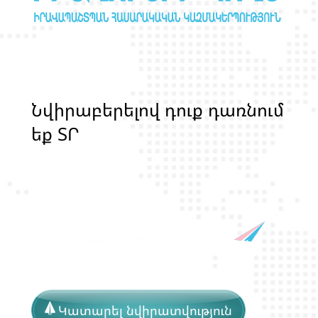
Ն
վ
ի
ր
ա
բ
ե
ր
ե
լ
ո
վ
դ
ո
ք
դ
ա
ռ
ն
ո
մ
ե
ք
Տ
Ր
Ա
Ն
Ս
Լ
Գ
Բ
Ի
Ք
մ
ա
ր
դ
կ
ա
ն
ց
Կատարել նվիրատվություն