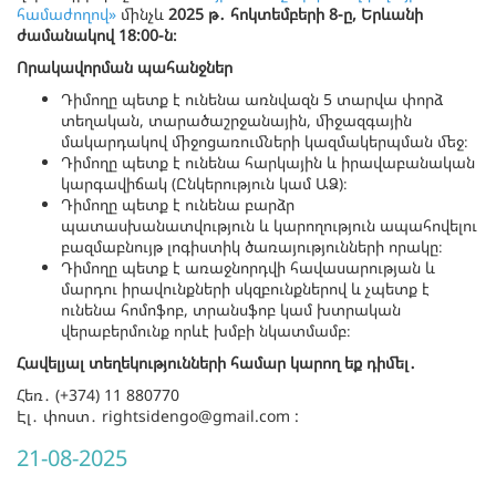
համաժողով»
մինչև
2025 թ
․
հոկտեմբերի 8-ը, Երևանի
ժամանակով 18:00-ն։
Որակավորման պահանջներ
Դիմողը պետք է ունենա առնվազն 5 տարվա փորձ
տեղական, տարածաշրջանային, միջազգային
մակարդակով միջոցառումների կազմակերպման մեջ։
Դիմողը պետք է ունենա հարկային և իրավաբանական
կարգավիճակ (Ընկերություն կամ ԱՁ)։
Դիմողը պետք է ունենա բարձր
պատասխանատվություն և կարողություն ապահովելու
բազմաբնույթ լոգիստիկ ծառայությունների որակը։
Դիմողը պետք է առաջնորդվի հավասարության և
մարդու իրավունքների սկզբունքներով և չպետք է
ունենա հոմոֆոբ, տրանսֆոբ կամ խտրական
վերաբերմունք որևէ խմբի նկատմամբ։
Հավելյալ տեղեկությունների համար կարող եք դիմել
․
Հեռ․ (+374) 11 880770
Էլ․ փոստ․ rightsidengo@gmail.com :
21-08-2025