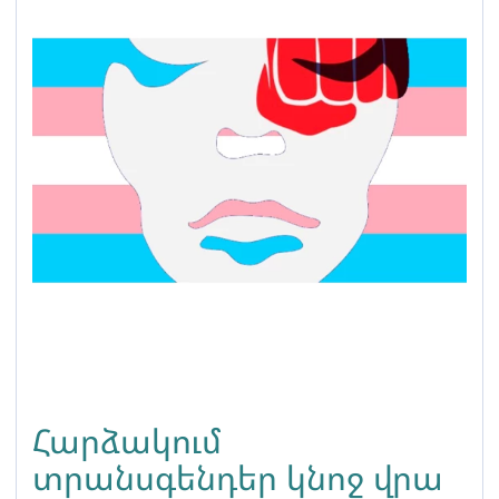
Հարձակում
տրանսգենդեր կնոջ վրա