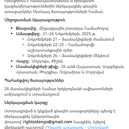
հրավիրում է համապատասխան և իրավասու
կազմակերպություններին ներկայացնել գնային
առաջարկներ հետևյալ ծառայությունների համար․
Միջոցառման նկարագրություն
Ձևաչափը
․
միջազգային չորսօրյա համաժողով
Ամսաթվերը
․
21–26 հոկտեմբերի, 2025 թ․
Հոկտեմբերի 21 – մասնակիցների ժամանում
Հոկտեմբերի 22–25 – համաժողովի
աշխատանքային օրեր
Հոկտեմբերի 26 – մասնակիցների մեկնում
Վայրը
․
Մոլդովա, Քիշնև
Մասնակիցների թիվը
․
26 անձ (Հայաստան, Ադրբեջան,
Վրաստան, Թուրքիա, Ուկրաինա և Մոլդովա)
Պահանջվող ծառայություններ
26 մասնակիցների համար երկկողմանի ավիատոմսերի
ամրագրում և տրամադրում։
Ներկայացման կարգը
Ստորագրված և կնքված գնային առաջարկները պետք է
ներկայացնել էլեկտրոնային
փոստով՝
rightsidengo@gmail.com
հասցեին, նշելով
վերնագրի դաշտում
«Գնային առաջարկ – Մոլդովայի