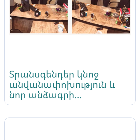
Տրանսգենդեր կնոջ
անվանափոխություն և
նոր անձագրի
վերաթարմացում
Վրաստանի
Հանրապետությունում