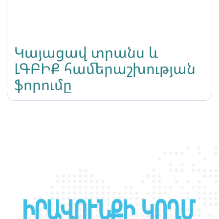
Կայացավ տրանս և
ԼԳԲԻՔ համերաշխության
ֆորումը