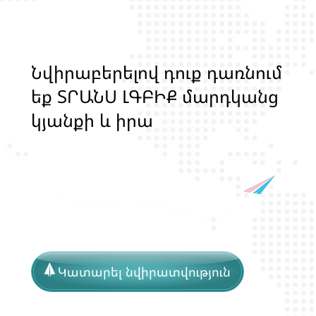
Ն
վ
ի
ր
ա
բ
ե
ր
ե
լ
ո
վ
դ
ո
ք
դ
ա
ռ
ն
ո
մ
ե
ք
Տ
Ր
Ա
Ն
Ս
Լ
Գ
Բ
Ի
Ք
մ
ա
ր
դ
կ
ա
ն
ց
կ
յ
ա
ն
ք
ի
և
ի
ր
ա
վ
ո
ն
ք
ի
պ
ա
շ
տ
պ
ա
ն
ո
թ
յ
ա
ն
Կատարել նվիրատվություն