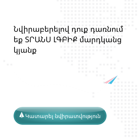
Ն
վ
ի
ր
ա
բ
ե
ր
ե
լ
ո
վ
դ
ո
ք
դ
ա
ռ
ն
ո
մ
ե
ք
Տ
Ր
Ա
Ն
Ս
Լ
Գ
Բ
Ի
Ք
մ
ա
ր
դ
կ
ա
ն
ց
կ
յ
ա
ն
ք
ի
և
ի
ր
ա
վ
ո
ն
ք
ի
պ
ա
շ
տ
պ
Կատարել նվիրատվություն