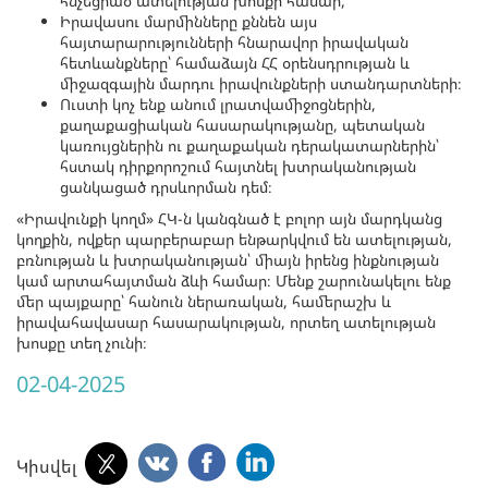
հնչեցրած ատելության խոսքի համար,
Իրավասու մարմինները քննեն այս
հայտարարությունների հնարավոր իրավական
հետևանքները՝ համաձայն ՀՀ օրենսդրության և
միջազգային մարդու իրավունքների ստանդարտների։
Ուստի կոչ ենք անում լրատվամիջոցներին,
քաղաքացիական հասարակությանը, պետական
կառույցներին ու քաղաքական դերակատարներին՝
հստակ դիրքորոշում հայտնել խտրականության
ցանկացած դրսևորման դեմ։
«Իրավունքի կողմ» ՀԿ-ն կանգնած է բոլոր այն մարդկանց
կողքին, ովքեր պարբերաբար ենթարկվում են ատելության,
բռնության և խտրականության՝ միայն իրենց ինքնության
կամ արտահայտման ձևի համար։ Մենք շարունակելու ենք
մեր պայքարը՝ հանուն ներառական, համերաշխ և
իրավահավասար հասարակության, որտեղ ատելության
խոսքը տեղ չունի։
02-04-2025
Կիսվել