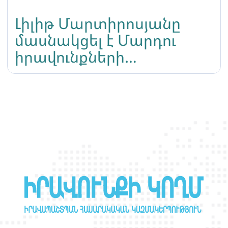
Լիլիթ Մարտիրոսյանը
մասնակցել է Մարդու
իրավունքների
միջազգային օրվա
համաժողովին