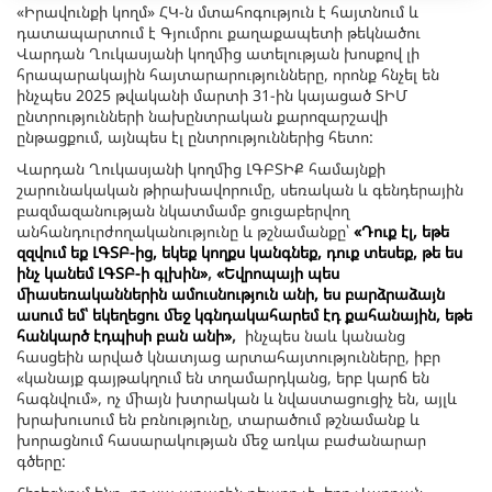
«Իրավունքի կողմ» ՀԿ-ն մտահոգություն է հայտնում և
դատապարտում է Գյումրու քաղաքապետի թեկնածու
Վարդան Ղուկասյանի կողմից ատելության խոսքով լի
հրապարակային հայտարարությունները, որոնք հնչել են
ինչպես 2025 թվականի մարտի 31-ին կայացած ՏԻՄ
ընտրությունների նախընտրական քարոզարշավի
ընթացքում, այնպես էլ ընտրություններից հետո:
Վարդան Ղուկասյանի կողմից ԼԳԲՏԻՔ համայնքի
շարունակական թիրախավորումը, սեռական և գենդերային
բազմազանության նկատմամբ ցուցաբերվող
անհանդուրժողականությունը և թշնամանքը՝
«Դուք էլ, եթե
զզվում եք ԼԳՏԲ-ից, եկեք կողքս կանգնեք, դուք տեսեք, թե ես
ինչ կանեմ ԼԳՏԲ-ի գլխին»
,
«Եվրոպայի պես
միասեռականներին ամուսնություն անի, ես բարձրաձայն
ասում եմ՝ եկեղեցու մեջ կգնդակահարեմ էդ քահանային, եթե
հանկարծ էդպիսի բան անի»
,
ինչպես նաև կանանց
հասցեին արված կնատյաց արտահայտությունները, իբր
«կանայք գայթակղում են տղամարդկանց, երբ կարճ են
հագնվում», ոչ միայն խտրական և նվաստացուցիչ են, այլև
խրախուսում են բռնությունը, տարածում թշնամանք և
խորացնում հասարակության մեջ առկա բաժանարար
գծերը: