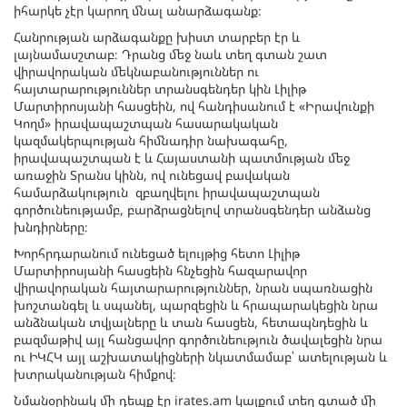
իհարկե չէր կարող մնալ անարձագանք։
Հանրության արձագանքը խիստ տարբեր էր և
լայնամասշտաբ։ Դրանց մեջ նաև տեղ գտան շատ
վիրավորական մեկնաբանություններ ու
հայտարարություններ տրանսգենդեր կին Լիլիթ
Մարտիրոսյանի հասցեին, ով հանդիսանում է «Իրավունքի
Կողմ» իրավապաշտպան հասարակական
կազմակերպության հիմնադիր նախագահը,
իրավապաշտպան է և Հայաստանի պատմության մեջ
առաջին Տրանս կինն, ով ունեցավ բավական
համարձակություն զբաղվելու իրավապաշտպան
գործունեությամբ, բարձրացնելով տրանսգենդեր անձանց
խնդիրները։
Խորհրդարանում ունեցած ելույթից հետո Լիլիթ
Մարտիրոսյանի հասցեին հնչեցին հազարավոր
վիրավորական հայտարարություններ, նրան սպառնացին
խոշտանգել և սպանել, պարզեցին և հրապարակեցին նրա
անձնական տվյալները և տան հասցեն, հետապնդեցին և
բազմաթիվ այլ հանցավոր գործունեություն ծավալեցին նրա
ու ԻԿՀԿ այլ աշխատակիցների նկատմամաբ՝ ատելության և
խտրականության հիմքով։
Նմանօրինակ մի դեպք էր irates.am կայքում տեղ գտած մի