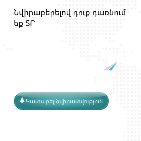
Ն
վ
ի
ր
ա
բ
ե
ր
ե
լ
ո
վ
դ
ո
ք
դ
ա
ռ
ն
ո
մ
ե
ք
Տ
Ր
Ա
Ն
Ս
Լ
Գ
Բ
Ի
Ք
մ
ա
ր
դ
կ
ա
ն
ց
կ
Կատարել նվիրատվություն