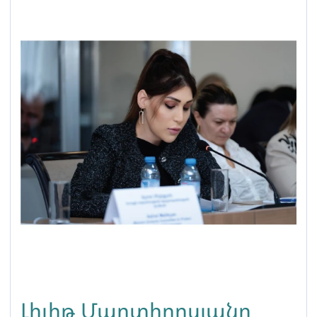
իրավունքները կոպտորեն
սահմանափակող նոր
օրենագծով
պայմանավորված
Լիլիթ Մարտիրոսյանը