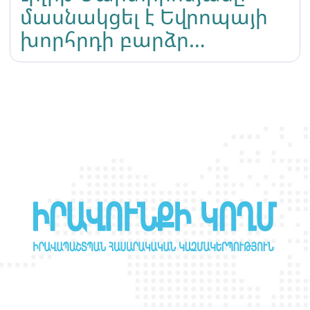
մասնակցել է Եվրոպայի
խորհրդի բարձր
մակարդակի ղեկավար
կոմիտեի նիստին
Երևանում