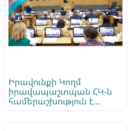
Իրավունքի Կողմ
իրավապաշտպան ՀԿ-ն
համերաշխություն է
հայտնում ռուսաստանում
ապրող տրանս և ԼԳԲՏԻՔ
համայնքին ՝ մարդու