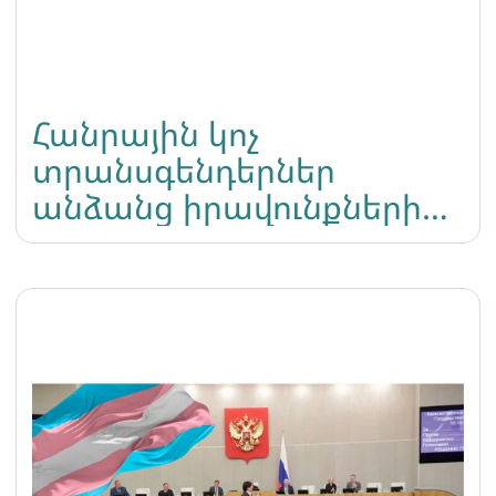
Հանրային կոչ
տրանսգենդերներ
անձանց իրավունքների
պաշտպանության
վերաբերյալ