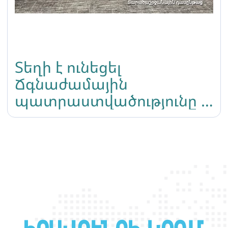
Տեղի է ունեցել
Ճգնաժամային
պատրաստվածությունը և
ճկունության բարձրացում
տարածաշրջանային
դասընթաց