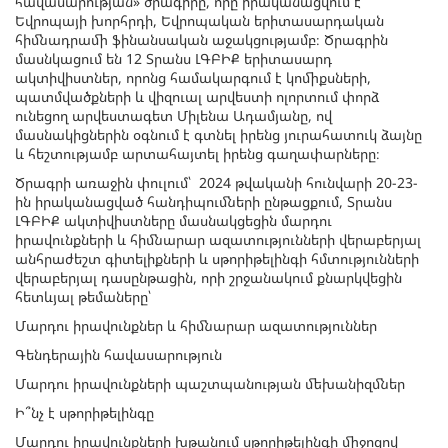
հավասարության» ծրագիրը, որը իրականացվում է
Եվրոպայի խորհրդի, Եվրոպական երիտասարդական
հիմնադրամի ֆինանսական աջակցությամբ։ Ծրագրին
մասնկացում են 12 Տրանս ԼԳԲԻՔ երիտասարդ
ակտիվիստներ, որոնց համակարգում է կոմիքսների,
պատմվածքների և վիզուալ արվեստի ոլորտում փորձ
ունեցող արվեստագետ Միլենա Ադամյանը, ով
մասնակիցներին օգնում է գտնել իրենց յուրահատուկ ձայնը
և հեշտությամբ արտահայտել իրենց գաղափարները։
Ծրագրի առաջին փուլում՝ 2024 թվականի հունվարի 20-23-
ին իրականացված հանդիպումների ընթացքում, Տրանս
ԼԳԲԻՔ ակտիվիստները մասնակցեցին մարդու
իրավունքների և հիմնարար ազատությունների վերաբերյալ
անհրաժեշտ գիտելիքների և սթորիթելինգի հմտությունների
վերաբերյալ դասընթացին, որի շրջանակում քնարկվեցին
հետևյալ թեմաները՝
Մարդու իրավունքներ և հիմնարար ազատություններ
Գենդերային հավասարություն
Մարդու իրավունքների պաշտպանության մեխանիզմներ
Ի՞նչ է սթորիթելինգը
Մարդու իրավունքների խթանում սթորիթելինգի միջոցով