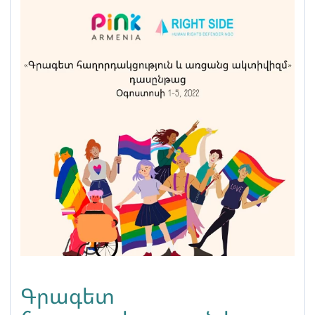
արձանագրվել են
ատելության խոսքի
բազմաթիվ դրսևորումներ
Գրագետ