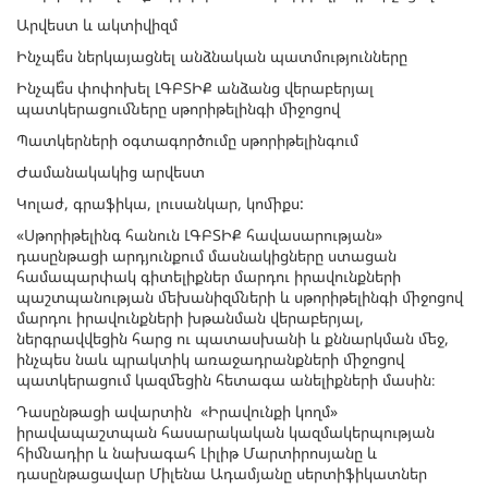
Արվեստ և ակտիվիզմ
Ինչպե՞ս ներկայացնել անձնական պատմությունները
Ինչպե՞ս փոփոխել ԼԳԲՏԻՔ անձանց վերաբերյալ
պատկերացումները սթորիթելինգի միջոցով
Պատկերների օգտագործումը սթորիթելինգում
Ժամանակակից արվեստ
Կոլաժ, գրաֆիկա, լուսանկար, կոմիքս:
«Սթորիթելինգ հանուն ԼԳԲՏԻՔ հավասարության»
դասընթացի արդյունքում մասնակիցները ստացան
համապարփակ գիտելիքներ մարդու իրավունքների
պաշտպանության մեխանիզմների և սթորիթելինգի միջոցով
մարդու իրավունքների խթանման վերաբերյալ,
ներգրավվեցին հարց ու պատասխանի և քննարկման մեջ,
ինչպես նաև պրակտիկ առաջադրանքների միջոցով
պատկերացում կազմեցին հետագա անելիքների մասին։
Դասընթացի ավարտին «Իրավունքի կողմ»
իրավապաշտպան հասարակական կազմակերպության
հիմնադիր և նախագահ Լիլիթ Մարտիրոսյանը և
դասընթացավար Միլենա Ադամյանը սերտիֆիկատներ