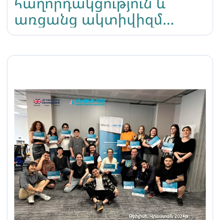
հաղորդակցություն և
առցանց ակտիվիզմ
դասընթացի
ընդունելություն