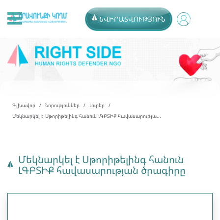
ՆՎԻՐԱՏՎՈՒԹՅՈՒՆ
Գլխավոր
Նորություններ
Լուրեր
Մեկնարկել է Սթորիթելինգ հանուն ԼԳԲՏԻՔ հավասարությա...
Մեկնարկել է Սթորիթելինգ հանուն
ԼԳԲՏԻՔ հավասարության ծրագիրը