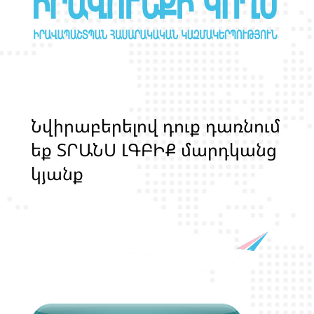
Ն
վ
ի
ր
ա
բ
ե
ր
ե
լ
ո
վ
դ
ո
ք
դ
ա
ռ
ն
ո
մ
ե
ք
Տ
Ր
Ա
Ն
Ս
Լ
Գ
Բ
Ի
Ք
մ
ա
ր
դ
կ
ա
ն
ց
կ
յ
ա
ն
ք
ի
և
ի
ր
ա
վ
ո
ն
ք
ի
պ
ա
շ
տ
պ
ա
ն
ո