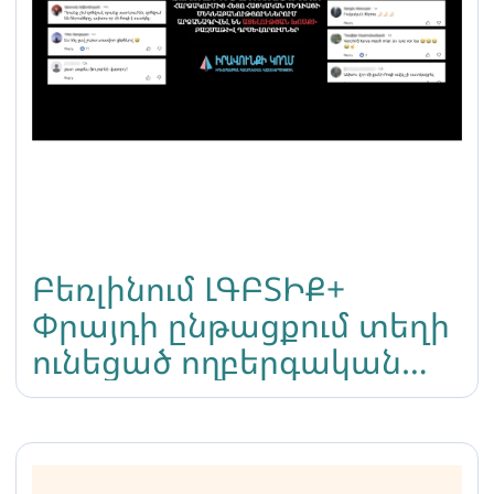
Բեռլինում ԼԳԲՏԻՔ+
Փրայդի ընթացքում տեղի
ունեցած ողբերգական
հարձակումից հետո
հայկական մեդիայի
մեկնաբանություններում