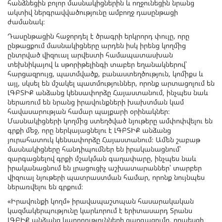
հանձնեցին բոլոր մասնակիցներին և ողջունեցին նրանց
ակտիվ ներգրավվածությունը ամբողջ դասընթացի
ժամանակ։
Դասընթացին հաջորդել է ծրագրի երկրորդ փուլը, որը
ընթացքում մասնակիցները արդեն իսկ իրենց կողմից
ընտրված վիզուալ արվեստի համապատասխան
տեխնիկայով և սթորիթելինգի տաբեր եղանակներով՝
հարցազրույց, պատմվածք, բանաստեղծություն, կոմիքս և
այլ, սկսել են մշակել պատմություններ, որոնք արտացոլում են
ԼԳԲՏԻՔ անձանց կենսափորձը Հայաստանում, ինչպես նաև
ներառում են նրանց իրավունքների խախտման կամ
հավասարության համար պայքարի օրինակներ։
Մասնակիցների կողմից ստեղծված նյութերը ամփոփվելու են
գրքի մեջ, որը ներկայացնելու է ԼԳԲՏԻՔ անձանց
յուրահատուկ կենսափորձը Հայաստանում։ Ամեն շաբաթ
մասնակիցները հանդիպումներ են իրականացնում՝
զարգացնելով գրքի մշակման գաղափարը, ինչպես նաև
իրականացնում են լրացուցիչ աշխատարաններ՝ տարբեր
վիզուալ նյութերի պատրաստման համար, որոնք նույնպես
ներառվելու են գրքում։
«Իրավունքի կողմ» իրավապաշտպան հասարակական
կազմակերպությունը կարևորում է երիտասարդ Տրանս
ԼԳԲԻՔ անձանց կարողությունների զարգացումը, որպեսզի