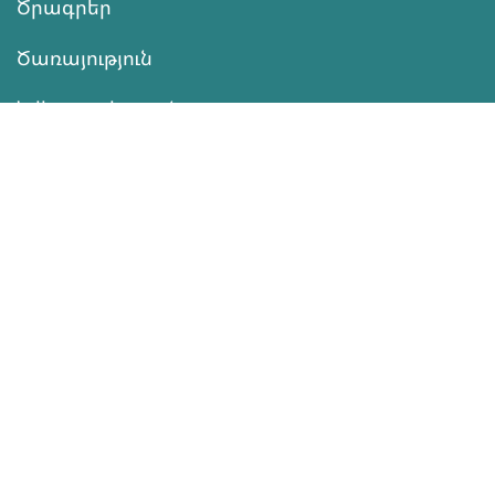
Ծրագրեր
Ծառայություն
Նվիրատվություն
Կոնտակտներ
Տեղեկատվություն
Գործունեություն
ՆՎԻՐԱՏՎՈՒԹՅՈՒՆ
Աջակցել
ծրագրերին