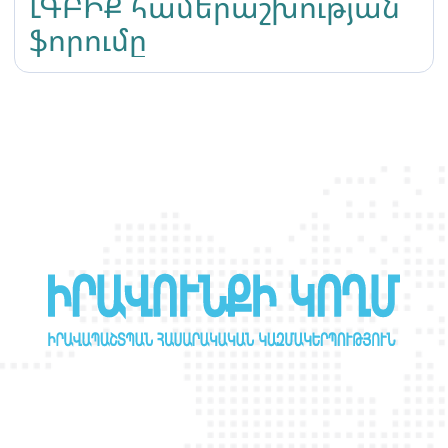
ԼԳԲԻՔ համերաշխության
ֆորումը