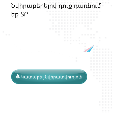
Ն
վ
ի
ր
ա
բ
ե
ր
ե
լ
ո
վ
դ
ո
ք
դ
ա
ռ
ն
ո
մ
ե
ք
Տ
Ր
Ա
Ն
Ս
Լ
Գ
Բ
Ի
Ք
մ
ա
ր
դ
կ
ա
ն
Կատարել նվիրատվություն