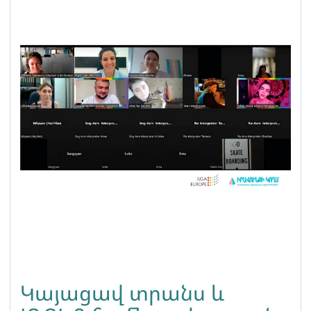
Կայացավ տրանս և