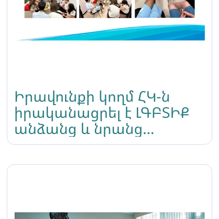
Իրավունքի կողմ ՀԿ-ն
իրականացրել է ԼԳԲՏԻՔ
անձանց և նրանց
ծնողների հետ
հանդիպում