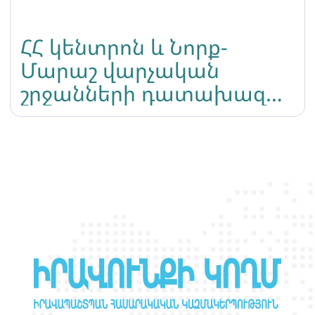
ՀՀ կենտրոն և Նորք-
Մարաշ վարչական
շրջանների դատախազ
Ա․Աֆանդյանը որոշեց
մերժել Լիլիթ
Մարտիրոսյանի կողմից
ներկայացված բողոքը