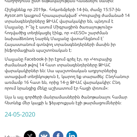
հաղորդումն ըստ ենթակայության հանձնելու մասին։
Հիշեցնենք որ 2019թ․ հոկտեմբերի 14-ին, ժամը 15:57-ին
Aysor.am կայքում հրապարակված՝ «Կուբայից ժամանած 14
տրանսգենդերները ՁԻԱՀ վարակակիր են, պնդում է
Մալյանը. Ի՞նչ է ասում Միգրացիոն ծառայությունը»
հոդվածից տեղեկացել էինք, որ «ՎԵՏՕ» շարժման
նախաձեռնող Նարեկ Մալյանը վստահեցնում է՝
Հայաստանում գտնվող տրանսգենդերների մասին իր
ինֆորմացիան պաշտոնական է։
Մալյանը Facebook-ի իր էջում գրել էր, որ «Կուբայից
ժամանած թվով 14 հատ տրանսգենդերները ՁԻԱՀ
վարակակիրներ են: Սա պաշտոնական աղբյուրներից
ստացված տեղեկություն է, կարող եք տարածել: Ընդհանուր
առմամբ 16 հատ են, որից 14-ը ՁԻԱՀ վարակակիր: Ընդ
որում նրանցից մեկը աշխատում էր հացի փռում»։
Այս և այլ գործերի մանրամասներին ծանոթանալու համար
հետևեք մեր կայքի և ֆեյսբուքյան էջի թարմացումներին։
24-05-2020