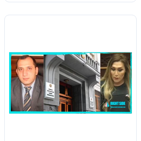
հատուցում» սերիալից մի
դրվագի կապակցությամբ