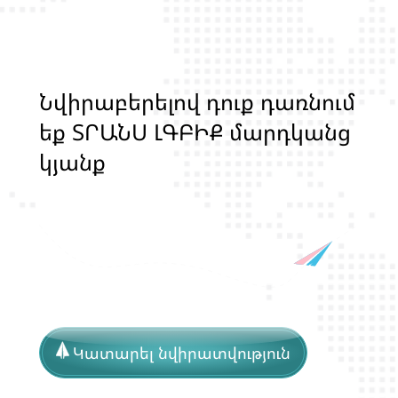
Ն
վ
ի
ր
ա
բ
ե
ր
ե
լ
ո
վ
դ
ո
ք
դ
ա
ռ
ն
ո
մ
ե
ք
Տ
Ր
Ա
Ն
Ս
Լ
Գ
Բ
Ի
Ք
մ
ա
ր
դ
կ
ա
ն
ց
կ
յ
ա
ն
ք
ի
և
ի
ր
ա
վ
ո
ն
ք
ի
պ
ա
շ
տ
պ
ա
Կատարել նվիրատվություն