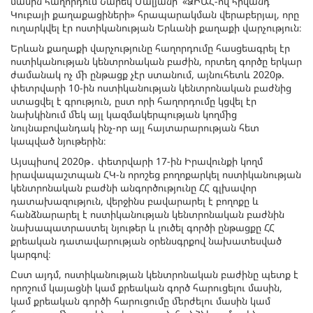
մասին հաղորդում Նարեկ Մալյանի՝ «ՁԻԱՀ-ով հիվանդ
Կուբայի քաղաքացիների» հրապարակման վերաբերյալ, որը
ուղարկվել էր ոստիկանության Երևանի քաղաքի վարչություն։
Երևան քաղաքի վարչությունը հաղորդումը հասցեագրել էր
ոստիկանության կենտրոնական բաժին, որտեղ գործը երկար
ժամանակ ոչ մի ընթացք չէր ստանում, այնուհետև 2020թ.
փետրվարի 10-ին ոստիկանության կենտրոնական բաժնից
ստացվել է գրություն, ըստ որի հաղորդումը կցվել էր
նախկինում մեկ այլ կազմակերպության կողմից
նույնաբովանդակ ինչ-որ այլ հայտարարության հետ
կապված նյութերին։
Այսպիսով 2020թ․ փետրվարի 17-ին Իրավունքի կողմ
իրավապաշտպան ՀԿ-ն որոշեց բողոքարկել ոստիկանության
կենտրոնական բաժնի անգործությունը ՀՀ գլխավոր
դատախազություն, վերջինս բավարարել է բողոքը և
հանձնարարել է ոստիկանության կենտրոնական բաժնին
նախապատրաստել նյութեր և լուծել գործի ընթացքը ՀՀ
քրեական դատավարության օրենսգրքով նախատեսված
կարգով։
Ըստ այդմ, ոստիկանության կենտրոնական բաժինը պետք է
որոշում կայացնի կամ քրեական գործ հարուցելու մասին,
կամ քրեական գործի հարուցումը մերժելու մասին կամ