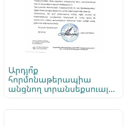
Արդյո՞ք
հորմոնաթերապիա
անցնող տրանսեքսուալ
անձինք կարող են
պատվաստվել Քովիդ-19-
ի դեմ