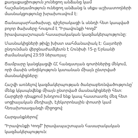
քաղաքացիություն չունեցող անձանց կամ
հաշմանդամություն ունեցող անձանց և սեքս աշխատողների
մասնակցությունը խրախուսվում է։
Ճանապարհածախսը, գիշերակացի և սննդի հետ կապված
բոլոր ծախսերը հուգում է “Իրավունքի Կողմ”
իրավապաշտպան հասարակական կազմակերպությունը։
Մասնակիցների թիվը խիստ սահմանափակ է։ Հայտերի
ընդունման վերջնաժամկետն է Հունիսի 15-ը Երևանի
ժամանակով 23։59 ներառյալ։
Ճամբարը կանցկացվի ՀՀ հանգստյան գոտիներից մեկում,
որի մասին տեղեկություն կստանան միայն ընտրված
մասնակիցները։
Հաշվի առնելով կազմակերպության ծանրաբեռնվածությունը՝
մենք կկապնվենք միայն ընտրված մասնակիցների հետ։
Հարցերի դեպքում խնդրում ենք կապ հաստատել մեզ հետ
սոցիալական մեդիայի, էլեկտրոնային փոստի կամ
հեռախոսազանգի միջոցով։
Հարգանքներով՝
“Իրավունքի Կողմ” իրավապաշտպան հասարակական
կազմակերպություն։