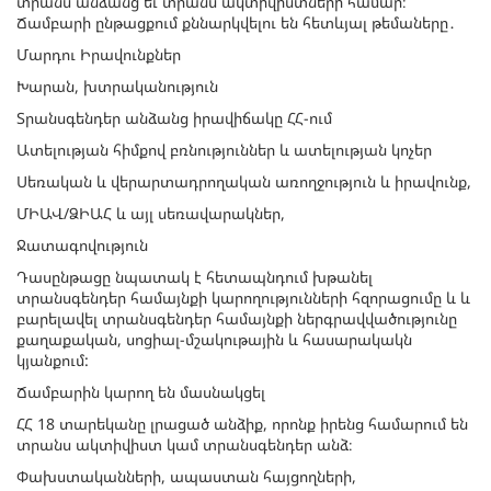
տրանս անձանց եւ տրանս ակտիվիստների համար։
Ճամբարի ընթացքում քննարկվելու են հետևյալ թեմաները․
Մարդու Իրավունքներ
Խարան, խտրականություն
Տրանսգենդեր անձանց իրավիճակը ՀՀ-ում
Ատելության հիմքով բռնություններ և ատելության կոչեր
Սեռական և վերարտադրողական առողջություն և իրավունք,
ՄԻԱՎ/ՁԻԱՀ և այլ սեռավարակներ,
Ջատագովություն
Դասընթացը նպատակ է հետապնդում խթանել
տրանսգենդեր համայնքի կարողությունների հզորացումը և և
բարելավել տրանսգենդեր համայնքի ներգրավվածությունը
քաղաքական, սոցիալ-մշակութային և հասարակակն
կյանքում:
Ճամբարին կարող են մասնակցել
ՀՀ 18 տարեկանը լրացած անձիք, որոնք իրենց համարում են
տրանս ակտիվիստ կամ տրանսգենդեր անձ։
Փախստականների, ապաստան հայցողների,