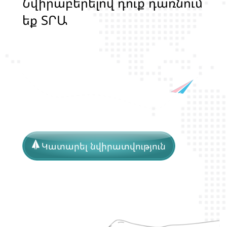
Ն
վ
ի
ր
ա
բ
ե
ր
ե
լ
ո
վ
դ
ո
ք
դ
ա
ռ
ն
ո
մ
ե
ք
Տ
Ր
Ա
Ն
Ս
Լ
Գ
Բ
Ի
Ք
մ
ա
ր
դ
կ
ա
ն
ց
Կատարել նվիրատվություն