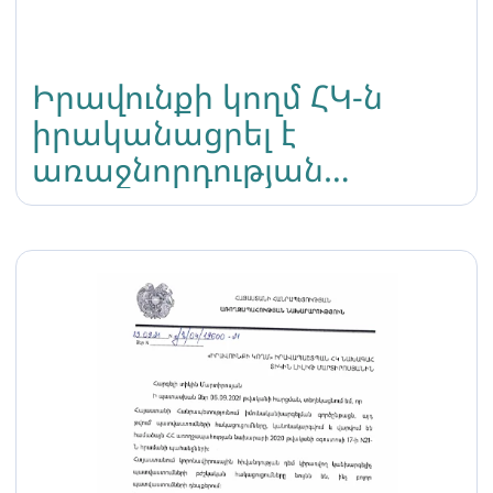
Իրավունքի կողմ ՀԿ-ն
իրականացրել է
առաջնորդության
ծրագիր ԼԳԲՏՔԻ+
երիտասարդների
մասնակցությամբ