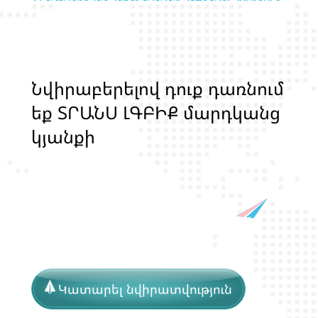
Ն
վ
ի
ր
ա
բ
ե
ր
ե
լ
ո
վ
դ
ո
ք
դ
ա
ռ
ն
ո
մ
ե
ք
Տ
Ր
Ա
Ն
Ս
Լ
Գ
Բ
Ի
Ք
մ
ա
ր
դ
կ
ա
ն
ց
կ
յ
ա
ն
ք
ի
և
ի
ր
ա
վ
ո
ն
ք
ի
պ
ա
շ
տ
պ
Կատարել նվիրատվություն