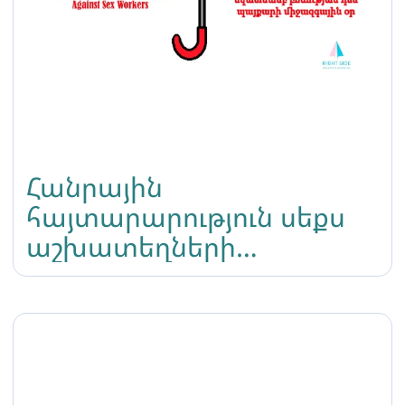
Հանրային
հայտարարություն սեքս
աշխատեղների
նկատմամբ բռնության
դեմ պայքարի
միջազգային օրվա
վերաբերյալ