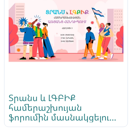
Տրանս և ԼԳԲԻՔ
համերաշխույան
ֆորումին մասնակցելու
բաց կանչ