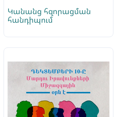
Կանանց հզորացման
հանդիպում