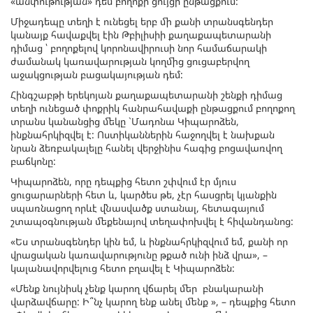
«անփութության» դեմ բողոքի ցույցի ընթացքում:
Միջադեպը տեղի է ունեցել երբ մի քանի տրանսգենդեր
կանայք հավաքվել էին Թբիլիսիի քաղաքապետարանի
դիմաց ՝ բողոքելով կորոնավիրուսի նոր համաճարակի
ժամանակ կառավարության կողմից ցուցաբերվող
աջակցության բացակայության դեմ:
Հինգշաբթի երեկոյան քաղաքապետարանի շենքի դիմաց
տեղի ունեցած փոքրիկ հանրահավաքի ընթացքում բողոքող
տրանս կանանցից մեկը `Մադոնա Կիպարոձեն,
ինքնահրկիզվել է: Ոստիկաններին հաջողվել է նախքան
նրան ձեռբակալելը հանել վերջինիս հագից բոցավառվող
բաճկոնը:
Կիպարոձեն, որը դեպքից հետո շփվում էր մյուս
ցուցարարների հետ և, կարծես թե, չէր հասցրել կյանքին
սպառնացող որևէ վնասվածք ստանալ, հետագայում
շտապօգնության մեքենայով տեղափոխվել է հիվանդանոց:
«Ես տրանսգենդեր կին եմ, և ինքնահրկիզվում եմ, քանի որ
վրացական կառավարությունը թքած ունի ինձ վրա», –
կալանավորվելուց հետո բղավել է Կիպարոձեն:
«Մենք նույնիսկ չենք կարող վճարել մեր բնակարանի
վարձավճարը: Ի՞նչ կարող ենք անել մենք », – դեպքից հետո