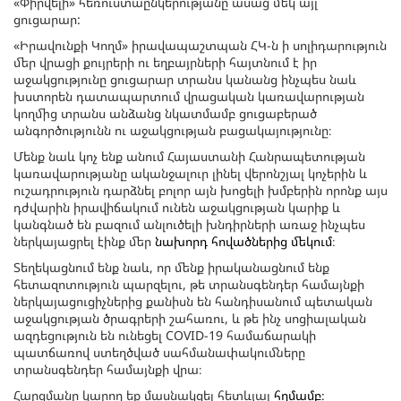
«Փիրվելի» հեռուստաընկերությանը ասաց մեկ այլ
ցուցարար:
«Իրավունքի Կողմ» իրավապաշտպան ՀԿ-ն ի սոլիդարություն
մեր վրացի քույրերի ու եղբայրների հայտնում է իր
աջակցությունը ցուցարար տրանս կանանց ինչպես նաև
խստորեն դատապարտում վրացական կառավարության
կողմից տրանս անձանց նկատմամբ ցուցաբերած
անգործությունն ու աջակցության բացակայությունը։
Մենք նաև կոչ ենք անում Հայաստանի Հանրապետության
կառավարությանը ականջալուր լինել վերոնշյալ կոչերին և
ուշադրություն դարձնել բոլոր այն խոցելի խմբերին որոնք այս
դժվարին իրավիճակում ունեն աջակցության կարիք և
կանգնած են բազում անլուծելի խնդիրների առաջ ինչպես
ներկայացրել էինք մեր
նախորդ հովածներից մեկում
։
Տեղեկացնում ենք նաև, որ մենք իրականացնում ենք
հետազոտություն պարզելու, թե տրանսգենդեր համայնքի
ներկայացուցիչներից քանիսն են հանդիսանում պետական
աջակցության ծրագրերի շահառու, և թե ինչ սոցիալական
ազդեցություն են ունեցել COVID-19 համաճարակի
պատճառով ստեղծված սահմանափակումները
տրանսգենդեր համայնքի վրա։
Հարցմանը կարող եք մասնակցել հետևյալ
հղմամբ։