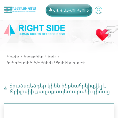
ՆՎԻՐԱՏՎՈՒԹՅՈՒՆ
Գլխավոր
Նորություններ
Լուրեր
Տրանսգենդեր կինն ինքնահրկիզվել է Թբիլիսիի քաղաքապե...
Տրանսգենդեր կինն ինքնահրկիզվել է
Թբիլիսիի քաղաքապետարանի դիմաց