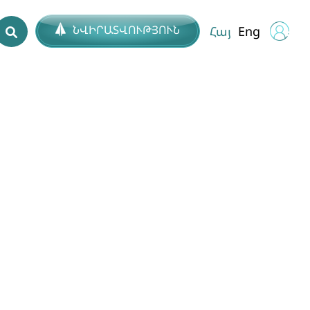
ՆՎԻՐԱՏՎՈՒԹՅՈՒՆ
Հայ
Eng