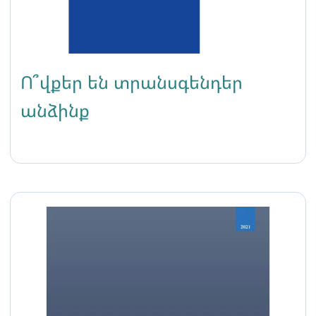
Ո՞վքեր են տրանսգենդեր
անձինք