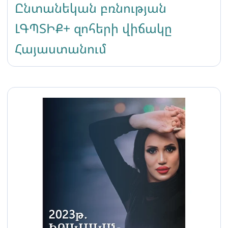
Ընտանեկան բռնության
ԼԳՊՏԻՔ+ զոհերի վիճակը
Հայաստանում