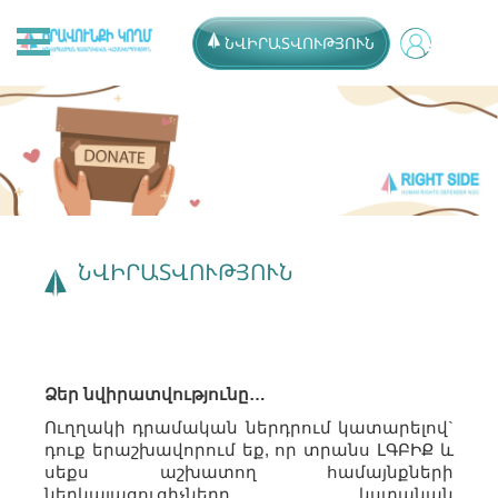
ՆՎԻՐԱՏՎՈՒԹՅՈՒՆ
ՆՎԻՐԱՏՎՈՒԹՅՈՒՆ
Ձեր նվիրատվությունը…
Ուղղակի դրամական ներդրում կատարելով`
դուք երաշխավորում եք, որ տրանս ԼԳԲԻՔ և
սեքս աշխատող համայնքների
ներկայացուցիչները կստանան