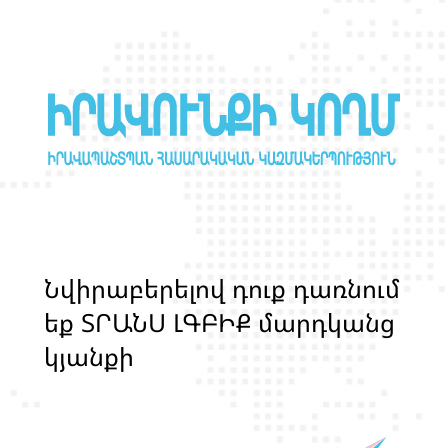
Ն
վ
ի
ր
ա
բ
ե
ր
ե
լ
ո
վ
դ
ո
ք
դ
ա
ռ
ն
ո
մ
ե
ք
Տ
Ր
Ա
Ն
Ս
Լ
Գ
Բ
Ի
Ք
մ
ա
ր
դ
կ
ա
ն
ց
կ
յ
ա
ն
ք
ի
և
ի
ր
ա
վ
ո
ն
ք
ի
պ
ա
շ
տ
պ
ա
ն
ո
թ
յ
ա