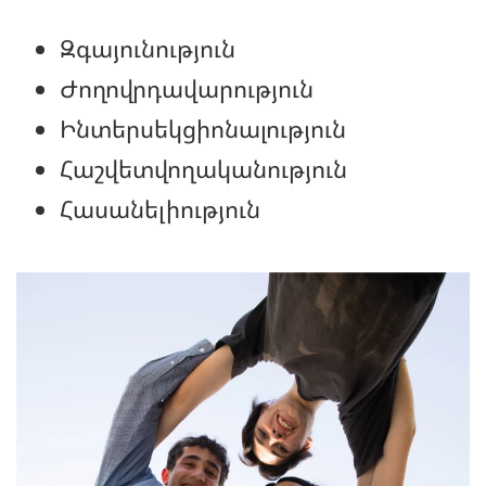
Զգայունություն
Ժողովրդավարություն
Ինտերսեկցիոնալություն
Հաշվետվողականություն
Հասանելիություն