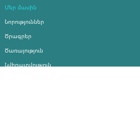
Մեր մասին
Նորություններ
Ծրագրեր
Ծառայություն
Նվիրատվություն
Կոնտակտներ
Տեղեկատվություն
Գործունեություն
ՆՎԻՐԱՏՎՈՒԹՅՈՒՆ