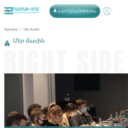
ՆՎԻՐԱՏՎՈՒԹՅՈՒՆ
Գլխավոր
Մեր մասին
Մեր մասին