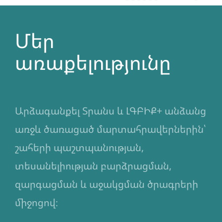
ծառայություններ, փոքր դրամաշնորհներ,
կրթական հնարավորություններ, ինչպես նաև
ճգնաժամային սոցիալական աջակցություն:
Մեր
առաքելությունը
Արձագանքել Տրանս և ԼԳԲԻՔ+ անձանց
առջև ծառացած մարտահրավերներին՝
շահերի պաշտպանության,
տեսանելիության բարձրացման,
զարգացման և աջակցման ծրագրերի
միջոցով։