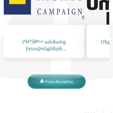
ԼԳԲՏՔԻ+ անձանց
Սեք
իրավունքների
ի
պաշտպանություն
պաշ
ա
Բոլոր ծրագրերը