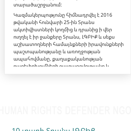
տարածաշրջանում:
Կազմակերպությունը հիմնադրվել է 2016
թվականի հունվարի 25-ին Տրանս
ակտիվիստների կողմից և դրանից ի վեր
ուղղել է իր ջանքերը Տրանս, ԼԳԲԻՔ և սեքս
աշխատողների համայնքների իրավունքների
պաշտպանությանը և առողջության
ապահովմանը, քաղաքականության
բարեփոխումների ջատագովությանը և
համայնքների տեսանելիությունն ու
մոբիլիզացիայի բարձրացնելուն:
«Իրավունքի կողմ»-ը համագործակցում է
տեղական և միջազգային
կազմակերպությունների հետ՝ առաջ քաշելով
Տրանս ԼԳԲԻՔ համայնքի բազմաթիվ հարցեր,
ինչը նպաստել է Հայաստանում Տրանս և
ԼԳԲԻՔ իրավունքների պաշտպանության
10 տարի Տրանս ԼԳԲԻՔ