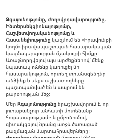
Զգայունությունը, Ժողովրդավարությունը,
Ինտերսեկցիոնալությունը,
Հաշվետվողականությունը և
Հասանելիությունը
կազմում են «Իրավունքի
կողմ» իրավապաշտպան հասարակական
կազմակերպության մշակույթի հիմքը:
Առաջնորդվելով այս արժեքներով՝ մենք
նպատակ ունենք կառուցել մի
հասարակություն, որտեղ տրանսգենդեր
անձինք և սեքս աշխատողները
պաշտպանված են և ապրում են
բարօրության մեջ:
Մեր
Զգայունությունը
երաշխավորում է, որ
յուրաքանչուր անհատի մոտենանք
հոգատարությամբ և ըմբռնումով,
գիտակցելով նրանց առջև ծառացած
բազմազան մարտահրավերները:
Ժողովրդավարության
միջոցով մենք