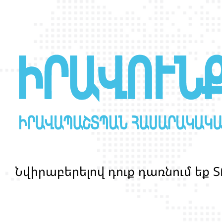
Ն
վ
ի
ր
ա
բ
ե
ր
ե
լ
ո
վ
դ
ո
ք
դ
ա
ռ
ն
ո
մ
ե
ք
Տ
մ
ա
ր
դ
կ
ա
ն
ց
կ
յ
ա
ն
ք
ի
և