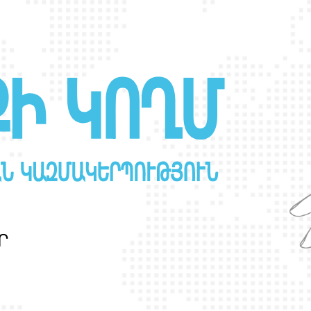
Ր
Ա
Ն
Ս
Լ
Գ
Բ
Ի
Ք