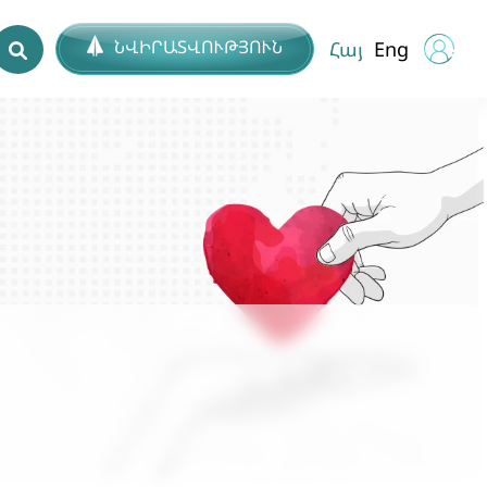
ՆՎԻՐԱՏՎՈՒԹՅՈՒՆ
Հայ
Eng