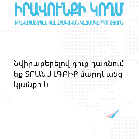
Ն
վ
ի
ր
ա
բ
ե
ր
ե
լ
ո
վ
դ
ո
ք
դ
ա
ռ
ն
ո
մ
ե
ք
Տ
Ր
Ա
Ն
Ս
Լ
Գ
Բ
Ի
Ք
մ
ա
ր
դ
կ
ա
ն
ց
կ
յ
ա
ն
ք
ի
և
ի
ր
ա
վ
ո
ն
ք
ի
պ
ա
շ
տ
պ
ա
ն
ո
թ
յ
ա