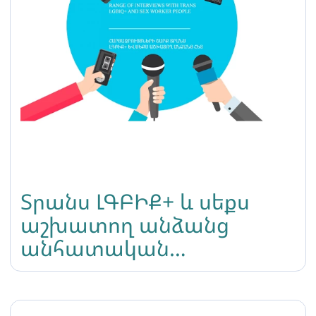
Տրանս ԼԳԲԻՔ+ և սեքս
աշխատող անձանց
անհատական
պատմությունների շարք