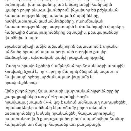
բռնության, խտրականության և ծաղրանքի հանրային
կյանքի բոլոր բնագավառներում, ինչպիսիք են բժշկական
հաստատությունները, պետական մարմինները,
ոստիկանության բաժանմունքները, ուսումնական
հաստատությունները, սպորտային և ժամանցային վայրերը,
հանրային ծառայություններից օգտվելիս, բնակարաններ
վարձելիս և այլն։
Տրանսֆոբիայի աճին անասելիորոն նպաստում է տրանս
անձանց իրավահավասարությանն ուղղված քայլեր
ձեռնարկելու պետական կամքի բացակայությունը։
Մարդու իրավունքների համընդհանուր հռչակագրի առաջին
հոդվածը նշում է, որ «…բոլոր մարդիկ ծնվում են ազատ ու
հավասար` իրենց արժանապատվությամբ և
իրավունքներով»:
Հիմք ընդունելով Հայաստանի պարտականությունները իր
քաղաքացիների առջև՝ «Իրավունքի Կողմ»
իրավապաշտպան ՀԿ-ն կոչ է անում անհապաղ դադարեցնել
տրանսգենդեր անձանց նկատմամբ բոլոր տեսակի
բռնությունները և սկսել իրականցնել հավասարությանը
նպատակուղված քաղաքականություն՝ ապահովելու համար
հարգանքն առ մարդ, հարգանք առ քաղաքացի։