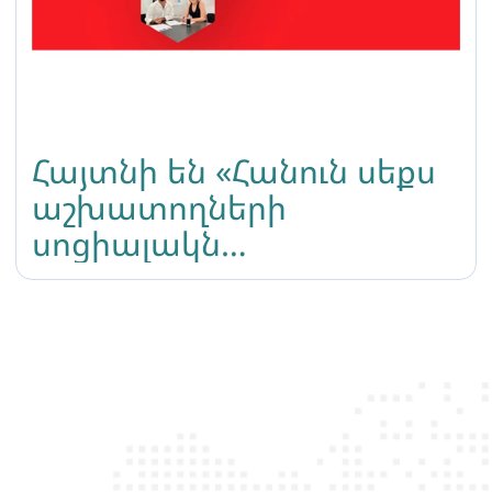
Հայտնի են «Հանուն սեքս
աշխատողների
սոցիալակն
ներառության»
ենթադրամաշնորհային
ծրագրի հաղթողները