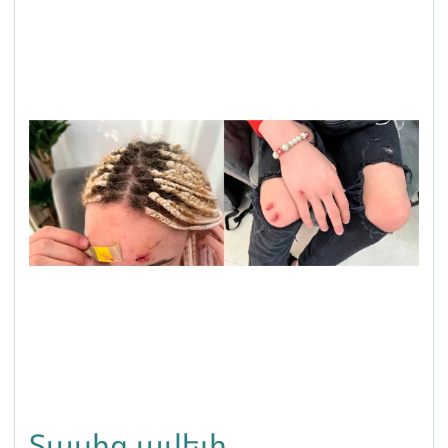
Տասից ավելի