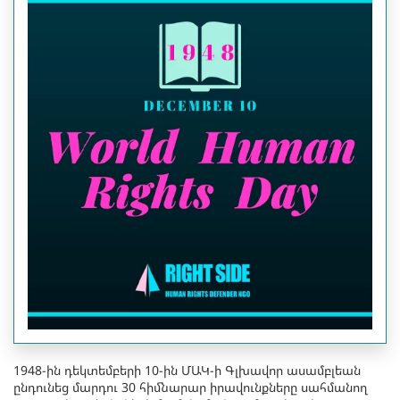
1948-ին դեկտեմբերի 10-ին ՄԱԿ-ի Գլխավոր ասամբլեան
ընդունեց մարդու 30 հիմնարար իրավունքները սահմանող