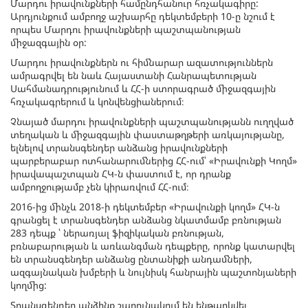
Մարդու իրավունքների համընդհանուր հռչակագիրը:
Արդյունքում ամբողջ աշխարհը դեկտեմբերի 10-ը նշում է
որպես Մարդու իրավունքների պաշտպանության
միջազգային օր:
Մարդու իրավունքներն ու հիմնարար ազատություններն
ամրագրվել են նաև Հայաստանի Հանրապետության
Սահմանադրությունում և ՀՀ-ի ստորագրած միջազգային
հռչակագրերում և կոնվենցիաներում։
Չնայած մարդու իրավունքների պաշտպանությանն ուղղված
տեղական և միջազգային փաստաթղթերի առկայությանը,
ելնելով տրանսգենդեր անձանց իրավունքների
պարբերաբար ոտհանարումներից ՀՀ-ում՝ «Իրավունքի Կողմ»
իրավապաշտպան ՀԿ-ն փաստում է, որ դրանք
ամբողջությամբ չեն կիրառվում ՀՀ-ում։
2016-ից մինչև 2018-ի դեկտեմբեր «Իրավունքի կողմ» ՀԿ-ն
գրանցել է տրանսգենդեր անձանց նկատմամբ բռնության
283 դեպք ՝ ներառյալ ֆիզիկական բռնության,
բռնաբարության և առևանգման դեպքերը, որոնք կատարվել
են տրանսգենդեր անձանց ընտանիքի անդամների,
ազգայնական խմբերի և նույնիսկ հանրային պաշտոնյաների
կողմից:
Տրանսգենդեր անձինք շարունակում են ենթարկվել