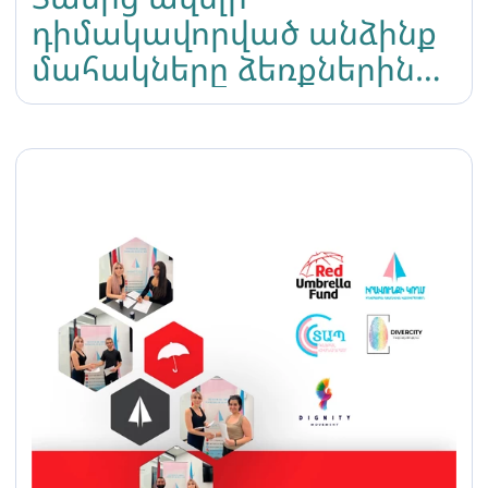
դիմակավորված անձինք
մահակները ձեռքներին
հարձակվել են տրանս
կնոջ վրա