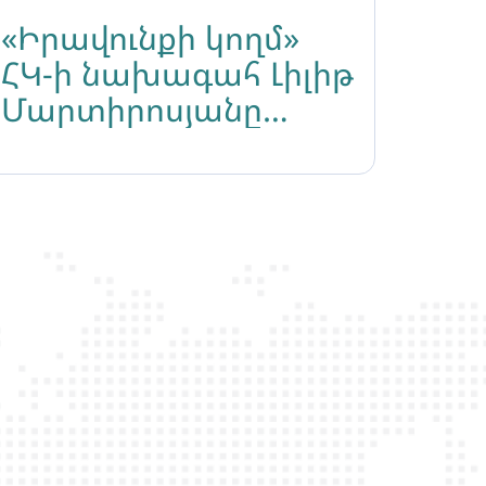
«Իրավունքի կողմ»
ՀԿ-ի նախագահ Լիլիթ
Մարտիրոսյանը
ընտրվել է TGEU
խորհրդի անդամ