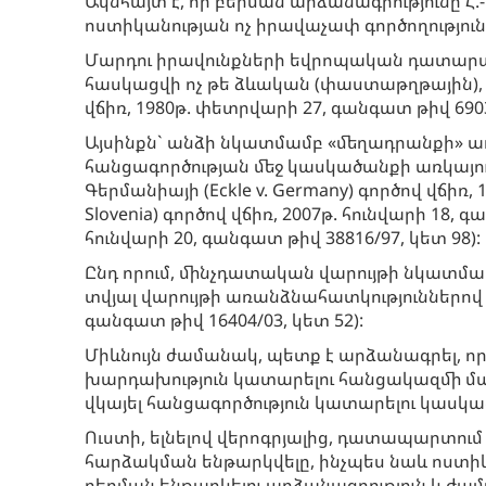
Ակնհայտ է, որ բերման արձանագրությունը 
ոստիկանության ոչ իրավաչափ գործողությու
Մարդու իրավունքների եվրոպական դատարա
հասկացվի ոչ թե ձևական (փաստաթղթային), այ
վճիռ, 1980թ. փետրվարի 27, գանգատ թիվ 6903/
Այսինքն` անձի նկատմամբ «մեղադրանքի» առկ
հանցագործության մեջ կասկածանքի առկայութ
Գերմանիայի (Eckle v. Germany) գործով վճիռ, 1
Slovenia) գործով վճիռ, 2007թ. հունվարի 18, գ
հունվարի 20, գանգատ թիվ 38816/97, կետ 98):
Ընդ որում, մինչդատական վարույթի նկատմա
տվյալ վարույթի առանձնահատկություններով (Շ
գանգատ թիվ 16404/03, կետ 52):
Միևնույն ժամանակ, պետք է արձանագրել, որ 
խարդախություն կատարելու հանցակազմի մա
վկայել հանցագործություն կատարելու կասկ
Ուստի, ելնելով վերոգրյալից, դատապարտում
հարձակման ենթարկվելը, ինչպես նաև ոստիկա
բերման ենթարկելու արձանագրություն և 