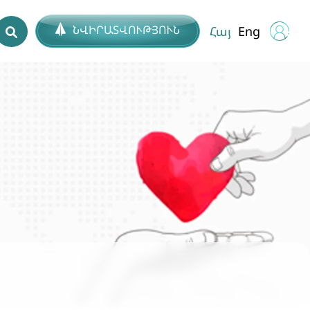
ՆՎԻՐԱՏՎՈՒԹՅՈՒՆ
Հայ
Eng