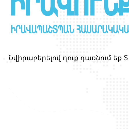
Ն
վ
ի
ր
ա
բ
ե
ր
ե
լ
ո
վ
դ
ո
ք
դ
ա
ռ
ն
ո
մ
ե
ք
Տ
մ
ա
ր
դ
կ
ա
ն
ց
կ
յ
ա
ն
ք
ի
և