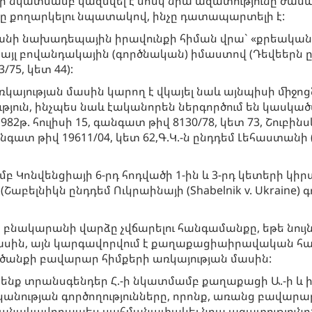
Հ.-ի նկատմամբ կազմվել է սոսկ նրա ազատությունը 
նը քողարկելու նպատակով, ինչը դատապարտելի է:
նի նախադեպային իրավունքի հիման վրա` «քրեական 
լ բովանդակային (գործնական) իմաստով (Դեվեերն ընդդ
75, կետ 44):
այության մասին կարող է վկայել նաև այնպիսի միջոցն
յուն, ինչպես նաև էականորեն ներգործում են կասկածվ
982թ. հուլիսի 15, գանգատ թիվ 8130/78, կետ 73, Շուբինս
անգատ թիվ 19611/04, կետ 62,Գ.Կ.-ն ընդդեմ Լեհաստանի (G.
մբ Կոնվենցիայի 6-րդ հոդվածի 1-ին և 3-րդ կետերի 
աբելնիկն ընդդեմ Ուկրաինայի (Shabelnik v. Ukraine) գ
բնակարանի վարձը չվճարելու հանգամանքը, եթե նույնի
սին, այն կարգավորվում է քաղաքացիաիրավական հարա
ածանքի բավարար հիմքերի առկայության մասին:
 ենք տրանսգենդեր Հ.-ի նկատմամբ քաղաքացի Ա.-ի և 
նության գործողությունները, որոնք, առանց բավարար
ժամանակավորապես սահմանափակել նրա ազատությունը