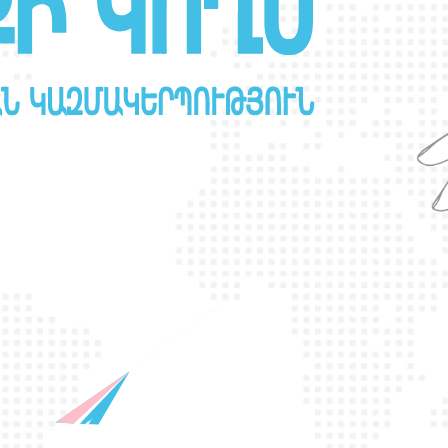
Ր
Ա
Ն
Ս
Լ
Գ
Բ
Ի
Ք