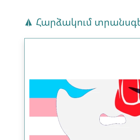
Հարձակում տրանսգե