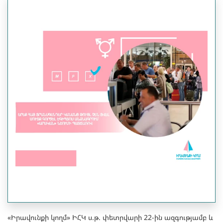
«Իրավունքի կողմ» ԻՀԿ ս.թ. փետրվարի 22-ին ազգությամբ և