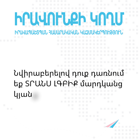
Ն
վ
ի
ր
ա
բ
ե
ր
ե
լ
ո
վ
դ
ո
ք
դ
ա
ռ
ն
ո
մ
ե
ք
Տ
Ր
Ա
Ն
Ս
Լ
Գ
Բ
Ի
Ք
մ
ա
ր
դ
կ
ա
ն
ց
կ
յ
ա
ն
ք
ի
և
ի
ր
ա
վ
ո
ն
ք
ի
պ
ա
շ
տ
պ
ա