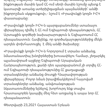
ինքնության մասին կամ ՀՀ-ում սեռի մասին նշումը պետք է
կատարվի առանց ստերիլիզացման պայմանների՝ անձի
ինքորոշման սկզբունքով»,- նշում է «Իրավունքի կողմ» ԻՀԿ
փաստաբանը։
«Իրավունքի կողմ» ԻՀԿ-ն պարզաբանումներ ստանալու
վերաբերյալ դիմել է ՀՀ-ում Եգիպտոսի դեսպանություն, ՀՀ
Արտաքին գործերի նախարարություն և Եգիպտոսում ՀՀ
դեսպանատուն։ Հավելենք, որ գործակալություններից մեկն
արդեն փոխհատուցել է մեկ անձի ծախսերը։
«Իրավունքի կողմ» ԻՀԿ-ն հորդորում է տրանս անձանց,
նմատանատիպ խնդիրներից խուսափելու համար, չեղարկել
պլանավորած այցերը Եգիպտոսի Արաբական
Հանրապետություն, քանի դեռ պարզաբանում չի տրվել ՀՀ-
ում Եգիպտոսի դեսպանությունից ՀՀ քաղաքացի
տրանսգենդեր անձանց մուտքի հնարավորության
վերաբերյալ։ Բոլոր նման իրավիճակներում հայտված
տրանսգենդեր անձանց, անվտանգության
նկատառումներից ելնելով, խորհուրդ ենք տալիս
հրատապորեն կապվել մեզ հետ առցանց և ապա նոր ՀՀ
դեսպանատուն։
Փետրվարի 23,2021 Հայաստան Երևան