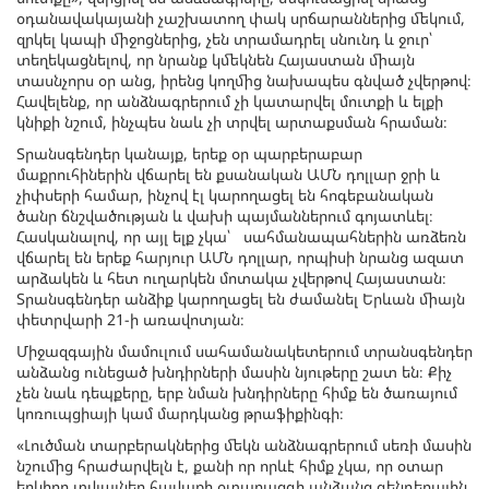
օդանավակայանի չաշխատող փակ սրճարաններից մեկում,
զրկել կապի միջոցներից, չեն տրամադրել սնունդ և ջուր՝
տեղեկացնելով, որ նրանք կմեկնեն Հայաստան միայն
տասնչորս օր անց, իրենց կողմից նախապես գնված չվերթով։
Հավելենք, որ անձնագրերում չի կատարվել մուտքի և ելքի
կնիքի նշում, ինչպես նաև չի տրվել արտաքսման հրաման։
Տրանսգենդեր կանայք, երեք օր պարբերաբար
մաքրուհիներին վճարել են քսանական ԱՄՆ դոլլար ջրի և
չիփսերի համար, ինչով էլ կարողացել են հոգեբանական
ծանր ճնշվածության և վախի պայմաններում գոյատևել։
Հասկանալով, որ այլ ելք չկա՝ սահմանապահներին առձեռն
վճարել են երեք հարյուր ԱՄՆ դոլլար, որպիսի նրանց ազատ
արձակեն և հետ ուղարկեն մոտակա չվերթով Հայաստան։
Տրանսգենդեր անձիք կարողացել են ժամանել Երևան միայն
փետրվարի 21-ի առավոտյան։
Միջազգային մամուլում սահամանակետերում տրանսգենդեր
անձանց ունեցած խնդիրների մասին նյութերը շատ են։ Քիչ
չեն նաև դեպքերը, երբ նման խնդիրները հիմք են ծառայում
կոռուպցիայի կամ մարդկանց թրաֆիքինգի։
«Լուծման տարբերակներից մեկն անձնագրերում սեռի մասին
նշումից հրաժարվելն է, քանի որ որևէ հիմք չկա, որ օտար
երկիրը տվյալներ հավաքի օտարազգի անձանց գենդերային