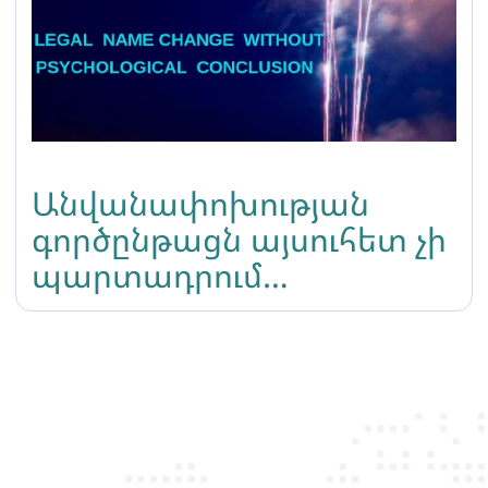
Անվանափոխության
գործընթացն այսուհետ չի
պարտադրում
տրանսգենդեր լինելու
վերաբերյալ
հոգեբանական
եզրակացության