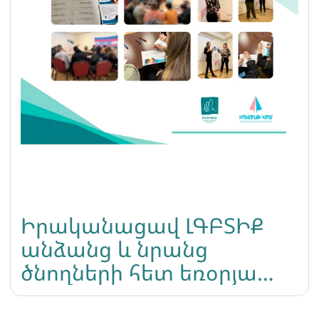
Իրականացավ ԼԳԲՏԻՔ
անձանց և նրանց
ծնողների հետ եռօրյա
հանդիպումը