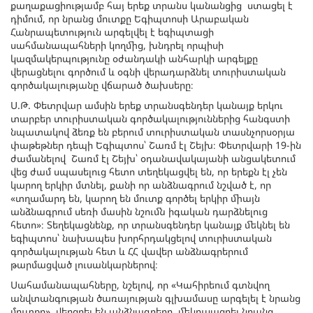
քաղաքացիությամբ հայ երեք տրանս կանանցից ստացել է
դիմում, որ նրանց մուտքը Եգիպտոսի Արաբական
Հանրապետություն արգելվել է եգիպտացի
սահմանապահների կողմից, խնդրել որպիսի
կազմակերպությունը օժանդակի անհարկի արգելքը
վերացնելու գործում և օգնի վերադարձնել տուրիստական
գործակալությանը վճարած ծախսերը։
Ս.Թ. Փետրվար ամսին երեք տրանսգենդեր կանայք երկու
տարբեր տուրիստական գործակալություններից հանգստի
նպատակով ձեռք են բերում տուրիստական տասնչորսօրյա
փաթեթներ դեպի Եգիպտոս՝ Շառմ էլ Շեյխ։ Փետրվարի 19-ին
ժամանելով Շառմ էլ Շեյխ՝ օդանավակայանի անցակետում
վեց ժամ սպասելուց հետո տեղեկացվել են, որ երեքն էլ չեն
կարող երկիր մտնել, քանի որ անձնագրում նշված է, որ
«տղամարդ են, կարող են մուտք գործել երկիր միայն
անձնագրում սեռի մասին նշումն իգական դարձնելուց
հետո»։ Տեղեկացնենք, որ տրանսգենդեր կանայք մեկնել են
եգիպտոս՝ նախապես խորհրդակցելով տուրիստական
գործակալության հետ և ՀՀ վավեր անձնագրերում
թարմացված լուսանկարներով։
Սահամանապահները, նշելով, որ «Կահիրեում գտնվող
անվտանգության ծառայության գլխամասը արգելել է նրանց
մուտքը», վերցրել են անձնագրերը, մեկուսացրել նրանց