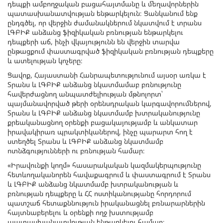
դեպքի ամբողջական բացահայտմանը և մեղավորներին
պատասխանատվության ենթարկելուն։ Ցանկանում ենք
ընդգծել, որ վերջին ժամանակներում նկատվում է տրանս
ԼԳԲԻՔ անձանց ֆիզիկական բռնության ենթարկելու
դեպքերի աճ, ինչի վկայությունն են վերջին տարվա
ընթացքում փաստագրված ֆիզիկական բռնության դեպքերը
և ատելության կոչերը։
Ցավոք, Հայաստանի Հանրապետությունում այսօր առկա է
Տրանս և ԼԳԲԻՔ անձանց նկատմամաբ բռնությունը
հավերժացնող անպատժելիության մթնոլորտ՝
պայմանավորված թերի օրենսդրական կարգավորումներով,
Տրանս և ԼԳԲԻՔ անձանց նկատմամբ խտրականությունը
քրեականացնող օրենքի բացակայությամբ և անկատար
իրավակիրառ պրակտիկաներով, ինչը պարարտ հող է
ստեղծել Տրանս և ԼԳԲԻՔ անձանց նկատմամբ
ոտնձգությունների ու բռնության համար։
«Իրավունքի կողմ» հասարակական կազմակերպությունը
հետևողականորեն հավաքագրում և փաստագրում է Տրանս
և ԼԳԲԻՔ անձանց նկատմամբ խտրականության և
բռնության դեպքերը և ՀՀ ոստիկանությանը հորդորում
պատշաճ հետաքննություն իրականացնել բռնարարներին
հայտնաբերելու և օրենքի ողջ խստությամբ
պատասխանատվության ենթարկելու համար։