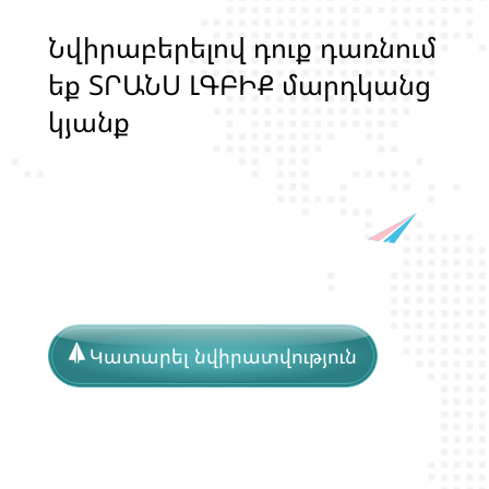
Ն
վ
ի
ր
ա
բ
ե
ր
ե
լ
ո
վ
դ
ո
ք
դ
ա
ռ
ն
ո
մ
ե
ք
Տ
Ր
Ա
Ն
Ս
Լ
Գ
Բ
Ի
Ք
մ
ա
ր
դ
կ
ա
ն
ց
կ
յ
ա
ն
ք
ի
և
ի
ր
ա
վ
ո
ն
ք
ի
պ
ա
շ
տ
պ
ա
Կատարել նվիրատվություն