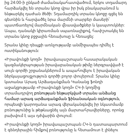
ից 24։00-ի ընկած ժամանակահատվածում, երկու տղամարդ
հարձակվել են տրանս կնոջ վրա իր իսկ բնակարանում և
ենթարկել դաժան ծեծի։ Տղամարդիկ տրանս կնոջը գցել են
գետնին և հարվածել նրա մարմնի տարբեր մասերի՝
պատճառելով մարմնական վնասվածքներ և կապտուկներ։
Ապա, դանակի կիրառման սպառնալիքով, հափշտակել են
տրանս կնոջ բջջային հեռախոսը և հեռացել։
Տրանս կինը դեպքի առնչությամբ անմիջապես դիմել է
ոստիկանություն։
«Իրավունքի կողմ» իրավապաշտպան հասարակական
կազմակերպության իրավաբանական թիմը ներգրավված է
սույն գործի շրջանակներում և ապահովելու է իրավական
ներկայացուցչություն գործի բոլոր փուլերում։ Տրանս կինը
կստանա Արագ Արձագանքման Կանանց ֆոնդի
աջակցությամբ «Իրավունքի կողմ» ՀԿ-ի կողմից
տրամադրվող
բռնության ենթարկված տրանս անձանց
համար արագ արձագանքման ֆինանսական օգնություն
,
որպեսզի կարողանա արագ վերականգնվել իր նկատմամբ
բռնությունից և թեթևացնել այն մարտահրավերները, որոնց
բախվում է այս դժվարին փուլում:
«Իրավունքի կողմ» իրավապաշտպան ՀԿ-ն դատապարտում
է գենդերային հիմքով բռնությունը և հետամուտ է լինելու