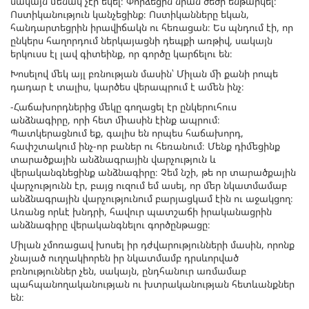
սակայն մենակ չէր եկել։ Փորձեցին նրան ծեծի ենթարկել։
Ոստիկանություն կանչեցինք։ Ոստիկանները եկան,
հանդարտեցրին իրավիճակն ու հեռացան։ Ես պնդում էի, որ
ընկերս հաղորդում ներկայացնի դեպքի առթիվ, սակայն
երկուսս էլ լավ գիտեինք, որ գործը կարճելու են։
Խոսելով մեկ այլ բռնության մասին՝ Միլան մի քանի րոպե
դադար է տալիս, կարծես վերապրում է ամեն ինչ։
-Հաճախորդներից մեկը գողացել էր ընկերուհուս
անձնագիրը, որի հետ միասին էինք ապրում։
Պատկերացնում եք, գալիս են որպես հաճախորդ,
հափշտակում ինչ-որ բաներ ու հեռանում։ Մենք դիմեցինք
տարածքային անձնագրային վարչություն և
վերականգնեցինք անձնագիրը։ Չեմ նշի, թե որ տարածքային
վարչությունն էր, բայց ուզում եմ ասել, որ մեր նկատմամաբ
անձնագրային վարչությունում բարյացկամ էին ու աջակցող։
Առանց որևէ խնդրի, հավուր պատշաճի իրականացրին
անձնագիրը վերականգնելու գործընթացը։
Միլան չմոռացավ խոսել իր դժվարությունների մասին, որոնք
չնայած ուղղակիորեն իր նկատմամբ դրսևորված
բռնություններ չեն, սակայն, ընդհանուր առմամաբ
պահպանողականության ու խտրականության հետևանքներ
են։