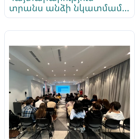
տրանս անձի նկատմամբ
կատարված
ավազակային
հարձակման դեպքով