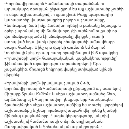
-Կորոնավիրուսային համաճարակի տարածման ու
արտակարգ դրության ընթացքում ես այլ աշխատանք չունեի
ու սեքս աշխատանքով էի զբաղվում։ Բայց պարտադիր
կարանտինը վատթարացրեց բոլորի աշխատանքը,
հետևաբար նաև իմը։ Հաճախորդներիս քանակը նվազեց, և
օրեր շարունակ ոչ մի հաճախորդ չէի ունենում ու քանի որ
վարձակալությամբ էի բնակարանը վերցրել, ուստի
ստիպված եղա վարկ վերցնել բնակարանի ամսավճարը
տալու համար։ Մինչ օրս վարկի գումարն եմ մարում։
Կուզենայի նշել, որ այդ բարդ իրավիճակում ինձ աջակցեց
«Իրավունքի կողմ» հասարակական կազմակերպությունը՝
ֆինանսական աջակցություն տրամադրելով։ Եթե
չաջակցեին, միգուցե երկրորդ վարկը ստիպված կլինեի
վերցնել։
«Իրավունքի կողմ» իրավապաշտպան ՀԿ-ն,
կորոնավիրուսային համաճարակի ընթացքում աշխատելով
մի շարք Տրանս ԼԳԲԻՔ+ և սեքս աշխատող անձանց հետ,
արձանագրել է հարյուրավոր դեպքեր, երբ հատկապես
Տրանսգենդեր սեքս աշխատող անձինք են տուժել՝ կորցնելով
աշխատանքը և չկարողանալով ապահովել իրենց կյանքի
մինիմալ պայմանները։ Կազմակերպությունը, ակտիվ
աշխատելով համաճարակի օրերին, սոցիալական,
մարդասիրական և ֆինանսական աջակցություն է