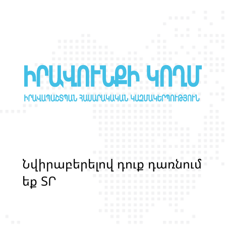
Ն
վ
ի
ր
ա
բ
ե
ր
ե
լ
ո
վ
դ
ո
ք
դ
ա
ռ
ն
ո
մ
ե
ք
Տ
Ր
Ա
Ն
Ս
Լ
Գ
Բ
Ի
Ք
մ
ա
ր
դ
կ
ա
ն
ց
կ
յ
ա