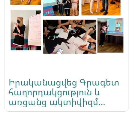
Իրականացվեց Գրագետ
հաղորդակցություն և
առցանց ակտիվիզմ
թեմայով դասընթացը
տրանսգենդեր
ակտիվիստների համար