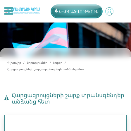
ՆՎԻՐԱՏՎՈՒԹՅՈՒՆ
Գլխավոր
Նորություններ
Լուրեր
Հարցազրույցների շարք տրանսգենդեր անձանց հետ
Հարցազրույցների շարք տրանսգենդեր
անձանց հետ