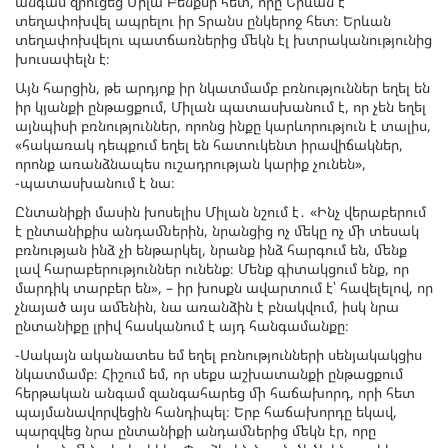
անգամ զրուցեց Միլա Բենքսի հետ, որը Երևան է
տեղափոխվել ապրելու իր Տրանս ընկերոջ հետ։ Երևան
տեղափոխվելու պատճառներից մեկն էլ խտրականությունից
խուսափելն է։
Այն հարցին, թե արդյոք իր նկատմամբ բռնություններ եղել են
իր կյանքի ընթացքում, Միլան պատասխանում է, որ չեն եղել
այնպիսի բռնություններ, որոնց ինքը կարևորություն է տալիս,
«հակառակ դեպքում եղել են հատուկենտ իրավիճակներ,
որոնք առանձնապես ուշադրության կարիք չունեն»,
-պատասխանում է նա։
Ընտանիքի մասին խոսելիս Միլան նշում է․ «Ինչ վերաբերում
է ընտանիքիս անդամներին, նրանցից ոչ մեկը ոչ մի տեսակ
բռնության ինձ չի ենթարկել, նրանք ինձ հարգում են, մենք
լավ հարաբերություններ ունենք։ Մենք գիտակցում ենք, որ
մարդիկ տարբեր են», – իր խոսքն ավարտում է՝ հավելելով, որ
չնայած այս ամենին, նա առանձին է բնակվում, իսկ նրա
ընտանիքը լրիվ հասկանում է այդ հանգամանքը։
-Սակայն ականատես եմ եղել բռնությունների սենյակակցիս
նկատմամբ։ Հիշում եմ, որ սեքս աշխատանքի ընթացքում
հերթական անգամ զանգահարեց մի հաճախորդ, որի հետ
պայմանավորվեցին հանդիպել։ Երբ հաճախորդը եկավ,
պարզվեց նրա ընտանիքի անդամներից մեկն էր, որը