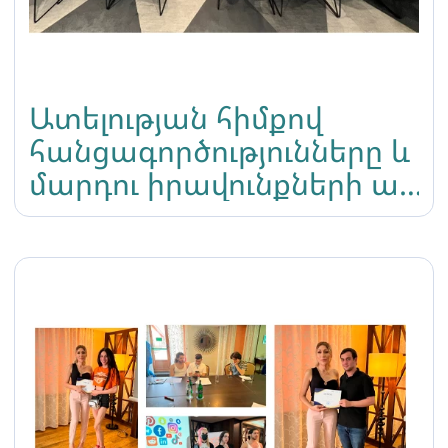
Ատելության հիմքով
հանցագործությունները և
մարդու իրավունքների այլ
խախտումները ԼԳԲՏԻՔ+
անձանց նկատմամբ
Հայաստանում թեմայով
կլոր-սեղան քննարկում