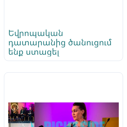
Եվրոպական
դատարանից ծանուցում
ենք ստացել