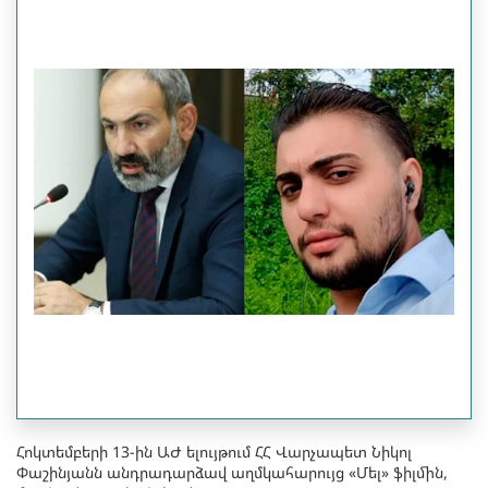
Հոկտեմբերի 13-ին ԱԺ ելույթում ՀՀ Վարչապետ Նիկոլ
Փաշինյանն անդրադարձավ աղմկահարույց «Մել» ֆիլմին,