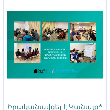
Իրականավցել է Կանայք*