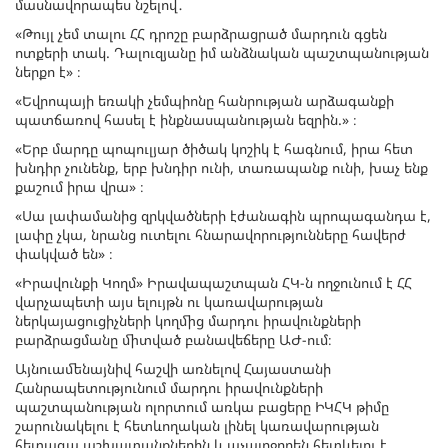
մասնավորապես նշելով․
«Թույլ չեմ տալու ՀՀ դրոշը բարձրացրած մարդուն գցեն
ոտքերի տակ. Դալուզյանը իմ անձնական պաշտպանության
ներքո է» ։
«Եվրոպայի եռակի չեմպիոնը հանրության արձագանքի
պատճառով հասել է ինքնասպանության եզրին.» ։
«Երբ մարդը պոպուլյար ծիծակ կոշիկ է հագնում, իրա հետ
խնդիր չունենք, երբ խնդիր ունի, տառապանք ունի, խաչ ենք
քաշում իրա վրա» ։
«Սա լափամանից զրկվածների էժանագին պրոպագանդա է,
լափը չկա, նրանց ուտելու հնարավորությունները հավերժ
փակված են» ։
«Իրավունքի Կողմ» Իրավապաշտպան ՀԿ-ն ողջունում է ՀՀ
վարչապետի այս ելույթն ու կառավարության
ներկայացուցիչների կողմից մարդու իրավունքների
բարձրացմանը միտված բանավեճերը ԱԺ-ում։
Այնուամենայնիվ հաշվի առնելով Հայաստանի
Հանրապետությունում մարդու իրավունքների
պաշտպանության ոլորտում առկա բացերը ԻԿՀԿ թիմը
շարունակելու է հետևողական լինել կառավարության
հետագա աշխատանքներին և աչալրջորեն հետևելու է