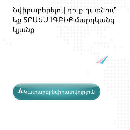
Ն
վ
ի
ր
ա
բ
ե
ր
ե
լ
ո
վ
դ
ո
ք
դ
ա
ռ
ն
ո
մ
ե
ք
Տ
Ր
Ա
Ն
Ս
Լ
Գ
Բ
Ի
Ք
մ
ա
ր
դ
կ
ա
ն
ց
կ
յ
ա
ն
ք
ի
և
ի
ր
ա
վ
ո
ն
ք
ի
պ
ա
շ
տ
պ
Կատարել նվիրատվություն