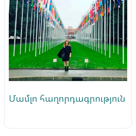
Մամլո հաղորդագրություն