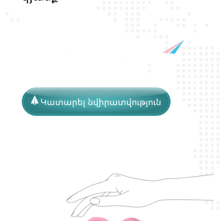
պ
ա
շ
Կատարել նվիրատվություն