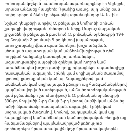
բռնության կոչեր և սպանության սպառնալիքներ էր հնչեցրել
տրանս անձանց հասցեին։ Դրանից առաջ, այդ անձը նաև
ուղիղ եթերում ծեծի էր ենթարկել տրանսգենդեր Ա․Ն․-ին։
Նշված դեպքերի առթիվ ՀՀ քննչական կոմիտեի Երևան
քաղաքի վարչության Կենտրոն և Նորք-Մարաշ վարչական
շրջանների քննչական բաժնում ՀՀ քրեական օրենսգրքի 194-
րդ հոդվածի 2-րդ մասի 8-րդ կետով (սպանության,
առողջությանը վնաս պատճառելու, խոշտանգման,
սեռական ազատության կամ անձեռնմխելիության դեմ
ուղղված հանցանք կատարելու, առևանգելու,
ազատությունից ապօրինի զրկելու կամ խոշոր կամ
առանձնապես խոշոր չափի գույք ոչնչացնելու սպառնալիքը
ռասայական, ազգային, էթնիկ կամ սոցիալական ծագումով,
կրոնով, քաղաքական կամ այլ հայացքներով կամ
անձնական կամ սոցիալական բնույթի այլ հանգամանքներով
պայմանավորված ատելության, անհանդուրժողականության
կամ թշնամանքի շարժառիթով) և ՀՀ քրեական օրենսգրքի
330-րդ հոդվածի 2-րդ մասի 3-րդ կետով (անձի կամ անձանց
խմբի նկատմամբ ռասայական, ազգային, էթնիկ կամ
սոցիալական ծագումով, կրոնով, քաղաքական կամ այլ
հայացքներով կամ անձնական կամ սոցիալական բնույթի այլ
հանգամանքներով պայմանավորված բռնություն
գործադրելու հրապարակային կոչը հրապարակայնորեն