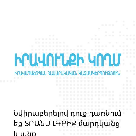
Ն
վ
ի
ր
ա
բ
ե
ր
ե
լ
ո
վ
դ
ո
ք
դ
ա
ռ
ն
ո
մ
ե
ք
Տ
Ր
Ա
Ն
Ս
Լ
Գ
Բ
Ի
Ք
մ
ա
ր
դ
կ
ա
ն
ց
կ
յ
ա
ն
ք
ի
և
ի
ր
ա
վ
ո
ն
ք
ի