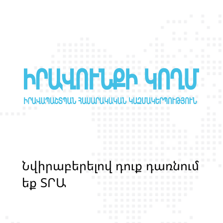
Ն
վ
ի
ր
ա
բ
ե
ր
ե
լ
ո
վ
դ
ո
ք
դ
ա
ռ
ն
ո
մ
ե
ք
Տ
Ր
Ա
Ն
Ս
Լ
Գ
Բ
Ի
Ք
մ
ա
ր
դ
կ
ա
ն
ց
կ
յ
ա