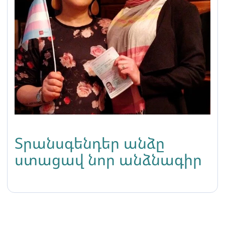
Տրանսգենդեր անձը
ստացավ նոր անձնագիր