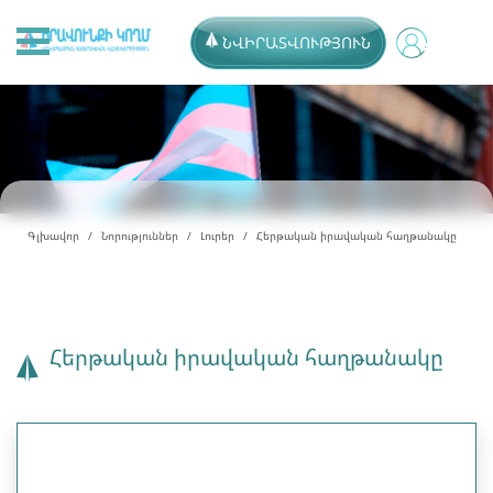
ՆՎԻՐԱՏՎՈՒԹՅՈՒՆ
Գլխավոր
Նորություններ
Լուրեր
Հերթական իրավական հաղթանակը
Հերթական իրավական հաղթանակը