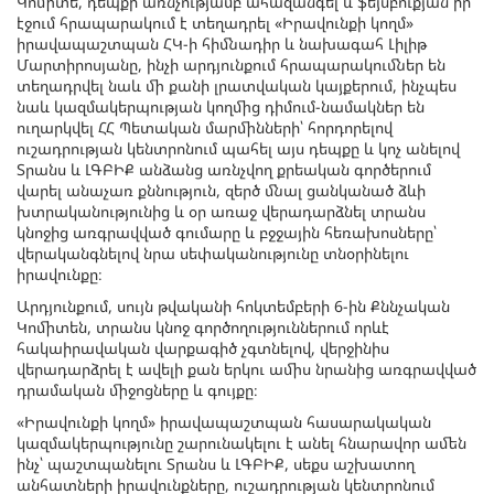
Կոմիտե, դեպքի առնչությամբ ահազանգել և ֆեյսբուքյան իր
էջում հրապարակում է տեղադրել «Իրավունքի կողմ»
իրավապաշտպան ՀԿ-ի հիմնադիր և նախագահ Լիլիթ
Մարտիրոսյանը, ինչի արդյունքում հրապարակումներ են
տեղադրվել նաև մի քանի լրատվական կայքերում, ինչպես
նաև կազմակերպության կողմից դիմում-նամակներ են
ուղարկվել ՀՀ Պետական մարմինների՝ հորդորելով
ուշադրության կենտրոնում պահել այս դեպքը և կոչ անելով
Տրանս և ԼԳԲԻՔ անձանց առնչվող քրեական գործերում
վարել անաչառ քննություն, զերծ մնալ ցանկանած ձևի
խտրականությունից և օր առաջ վերադարձնել տրանս
կնոջից առգրավված գումարը և բջջային հեռախոսները՝
վերականգնելով նրա սեփականությունը տնօրինելու
իրավունքը։
Արդյունքում, սույն թվականի հոկտեմբերի 6-ին Քննչական
Կոմիտեն, տրանս կնոջ գործողություններում որևէ
հակաիրավական վարքագիծ չգտնելով, վերջինիս
վերադարձրել է ավելի քան երկու ամիս նրանից առգրավված
դրամական միջոցները և գույքը։
«Իրավունքի կողմ» իրավապաշտպան հասարակական
կազմակերպությունը շարունակելու է անել հնարավոր ամեն
ինչ՝ պաշտպանելու Տրանս և ԼԳԲԻՔ, սեքս աշխատող
անհատների իրավունքները, ուշադրության կենտրոնում