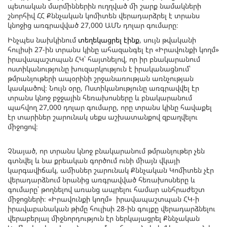
պետական մարմիններին ուղղված մի շարք նամակների
շնորհիվ ՀՀ Քննչական կոմիտեն վերադարձրել է տրանս
կնոջից առգրավված 27,000 ԱՄՆ դոլար գումարը։
Ինչպես նախկինում
տեղեկացրել էինք
, սույն թվականի
հուլիսի 27-ին տրանս կինը ահազանգել էր «Իրավունքի կողմ»
իրավապաշտպան ՀԿ՝ հայտնելով, որ իր բնակարանում
ոստիկանությունը խուզարկություն է իրականացնում՝
թմրանյութերի ապօրինի շրջանառության առնչության
կասկածով։ Նույն օրը, Ոստիկանությունը առգրավվել էր
տրանս կնոջ բջջային հեռախոսները և բնակարանում
պահվող 27,000 դոլար գումարը, որը տրանս կինը հավաքել
էր տարիներ շարունակ սեքս աշխատանքով զբաղվելու
միջոցով։
Չնայած, որ տրանս կնոջ բնակարանում թմրանյութեր չեն
գտնվել և նա քրեական գործում ունի միայն վկայի
կարգավիճակ, ամիսներ շարունակ Քննչական Կոմիտեն չէր
վերադարձնում նրանից առգրավված հեռախոսները և
գումարը՝ թողնելով առանց ապրելու համար անհրաժեշտ
միջոցների։ «Իրավունքի կողմ» իրավապաշտպան ՀԿ-ի
իրավաբանական թիմը հուլիսի 28-ին գույքը վերադարձնելու
վերաբերյալ միջնորդություն էր ներկայացրել Քննչական