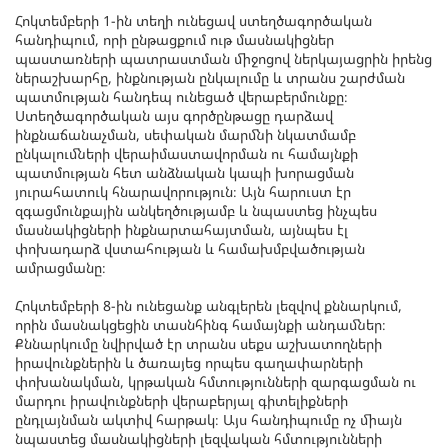
Հոկտեմբերի 1-ին տեղի ունեցավ ստեղծագործական
հանդիպում, որի ընթացքում ութ մասնակիցներ
պաստառների պատրաստման միջոցով ներկայացրին իրենց
ներաշխարհը, ինքնության ընկալումը և տրանս շարժման
պատմության հանդեպ ունեցած վերաբերմունքը։
Ստեղծագործական այս գործընթացը դարձավ
ինքնաճանաչման, սեփական մարմնի նկատմամբ
ընկալումների վերաիմաստավորման ու համայնքի
պատմության հետ անձնական կապի խորացման
յուրահատուկ հնարավորություն։ Այն հարուստ էր
զգացմունքային անկեղծությամբ և նպաստեց ինչպես
մասնակիցների ինքնարտահայտման, այնպես էլ
փոխադարձ վստահության և համախմբվածության
ամրացմանը։
Հոկտեմբերի 8-ին ունեցանք անգլերեն լեզվով քննարկում,
որին մասնակցեցին տասնհինգ համայնքի անդամներ։
Քննարկումը նվիրված էր տրանս սեքս աշխատողների
իրավունքներին և ծառայեց որպես գաղափարների
փոխանակման, կրթական հմտությունների զարգացման ու
մարդու իրավունքների վերաբերյալ գիտելիքների
ընդլայնման ակտիվ հարթակ։ Այս հանդիպումը ոչ միայն
նպաստեց մասնակիցների լեզվական հմտությունների