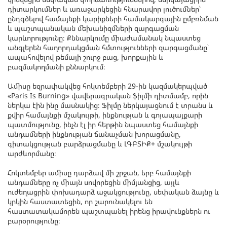
դիտարկումներ և առաջարկեցին հնարավոր լուծումներ՝
ընդգծելով համայնքի կարիքների համակարգային ըմբռնման
և պաշտպանական մեխանիզմների զարգացման
կարևորությունը։ Քննարկումը միաժամանակ նպաստեց
անգլերեն հաղորդակցման հմտությունների զարգացմանը՝
ապահովելով թեմայի շուրջ բաց, խորքային և
բազմակողմանի քննարկում։
Ամիսը եզրափակվեց հոկտեմբերի 29-ին կազմակերպված
«Paris Is Burning» վավերագրական ֆիլմի դիտմամբ, որին
ներկա էին ինը մասնակից։ Ֆիլմը ներկայացնում է տրանս և
քվիր համայնքի մշակույթի, ինքնության և գոյապայքարի
պատմությունը, ինչն էլ իր հերթին նպաստեց համայնքի
անդամների ինքնության ճանաչման խորացմանը,
գիտակցության բարձրացմանը և ԼԳԲՏԻՔ+ մշակույթի
արժևորմանը։
Հոկտեմբեր ամիսը դարձավ մի շրջան, երբ համայնքի
անդամները ոչ միայն սովորեցին միմյանցից, այլև
ուժեղացրին փոխադարձ աջակցությունը, սեփական ձայնը և
կրկին հաստատեցին, որ շարունակելու են
հաստատակամորեն պաշտպանել իրենց իրավունքներն ու
բարօրությունը։