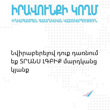
Ն
վ
ի
ր
ա
բ
ե
ր
ե
լ
ո
վ
դ
ո
ք
դ
ա
ռ
ն
ո
մ
ե
ք
Տ
Ր
Ա
Ն
Ս
Լ
Գ
Բ
Ի
Ք
մ
ա
ր
դ
կ
ա
ն
ց
կ
յ
ա
ն
ք
ի
և
ի
ր
ա
վ
ո
ն
ք
ի
պ
ա
շ
տ
պ
ա
ն