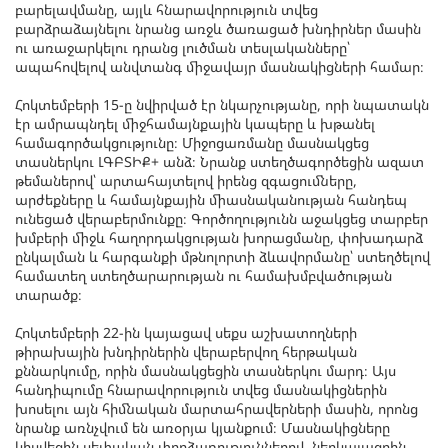
բարելավմանը, այլև հնարավորություն տվեց
բարձրաձայնելու նրանց առջև ծառացած խնդիրներ մասին
ու առաջարկելու դրանց լուծման տեսլականները՝
ապահովելով անվտանգ միջավայր մասնակիցների համար։
Հոկտեմբերի 15-ը նվիրված էր նկարչությանը, որի նպատակն
էր ամրապնդել միջհամայնքային կապերը և խթանել
համագործակցությունը։ Միջոցառմանը մասնակցեց
տասներկու ԼԳԲՏԻՔ+ անձ։ Նրանք ստեղծագործեցին ազատ
թեմաներով՝ արտահայտելով իրենց զգացումները,
արժեքները և համայնքային միասնականության հանդեպ
ունեցած վերաբերմունքը։ Գործողությունն աջակցեց տարբեր
խմբերի միջև հաղորդակցության խորացմանը, փոխադարձ
ընկալման և հարգանքի մթնոլորտի ձևավորմանը՝ ստեղծելով
համատեղ ստեղծարարության ու համախմբվածության
տարածք։
Հոկտեմբերի 22-ին կայացավ սեքս աշխատողների
թիրախային խնդիրներին վերաբերվող հերթական
քննարկումը, որին մասնակցեցին տասներկու մարդ։ Այս
հանդիպումը հնարավորություն տվեց մասնակիցներին
խոսելու այն հիմնական մարտահրավերների մասին, որոնց
նրանք առնչվում են առօրյա կյանքում։ Մասնակիցները
կիսվեցին սեփական փորձառություններով, ներկայացրին