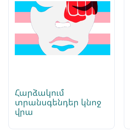
Հարձակում
տրանսգենդեր կնոջ
վրա