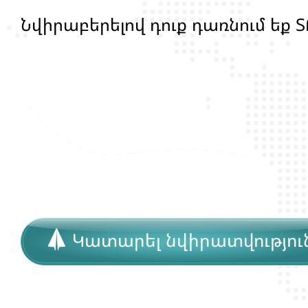
Ն
վ
ի
ր
ա
բ
ե
ր
ե
լ
ո
վ
դ
ո
ք
դ
ա
ռ
ն
ո
մ
ե
ք
Տ
մ
ա
ր
դ
կ
ա
ն
ց
կ
յ
ա
ն
ք
ի
և
ի
Կատարել նվիրատվությու