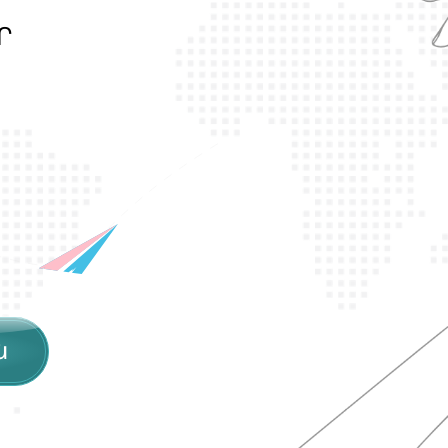
Ր
Ա
Ն
Ս
Լ
Գ
Բ
Ի
Ք
ն