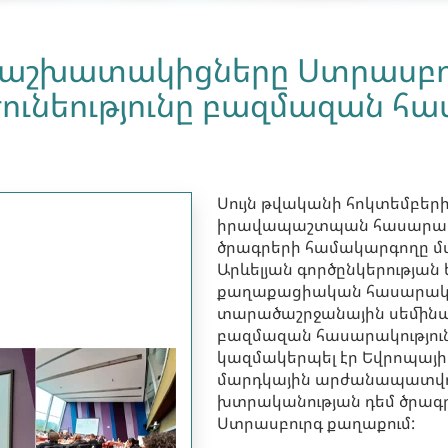
ի աշխատակիցները Ստրասբո
ունեությունը բազմազան հա
Սույն թվականի հոկտեմբերի 
իրավապաշտպան հասարակ
ծրագրերի համակարգողը մա
Արևելյան գործընկերությա
քաղաքացիական հասարակու
տարածաշրջանային սեմինարի
բազմազան հասարակություն
կազմակերպել էր Եվրոպայի
մարդկային արժանապատվու
խտրականության դեմ ծրագր
Ստրասբուրգ քաղաքում: