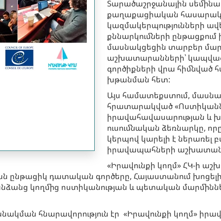
Տարածաշրջանային սեմինար
քաղաքացիական հասարակո
կազմակերպությունների ավե
քննարկումների ընթացքում
մասնակցեցին տարբեր մար
աշխատարանների՝ կապված
գործիքների վրա հիմնված 
խթանման հետ:
Այս համատեքստում, մասնա
հրատարակված «Ոստիկաններ
իրավահավասարության և խ
ուսումնական ձեռնարկը, որը
կերպով կարելի է ներառել 
իրավապահների աշխատանք
«Իրավունքի կողմ» ՀԿ-ի ա
ան ընթացիկ դատական գործերը, Հայաստանում խոցե
 անձանց կողմից ոստիկանության և պետական մարմին
խանակման հնարավորություն էր «Իրավունքի կողմ»