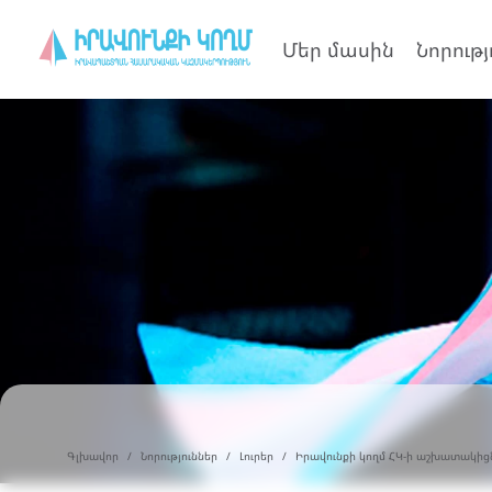
Մեր մասին
Նորությ
Գլխավոր
Նորություններ
Լուրեր
Իրավունքի կողմ ՀԿ-ի աշխատակիցն