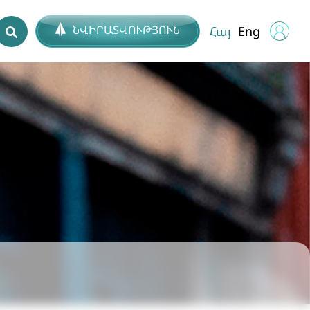
ՆՎԻՐԱՏՎՈՒԹՅՈՒՆ
Հայ
Eng