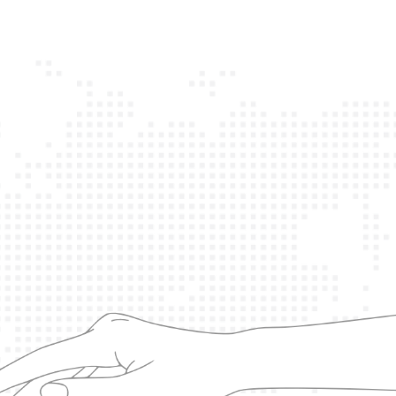
սոցիալական
օգնության ծրագիր