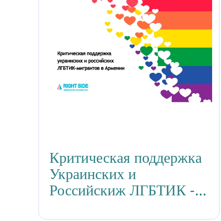
Критическая поддержка
Украинских и
Российскиж ЛГБТИК -
миганов в Армении