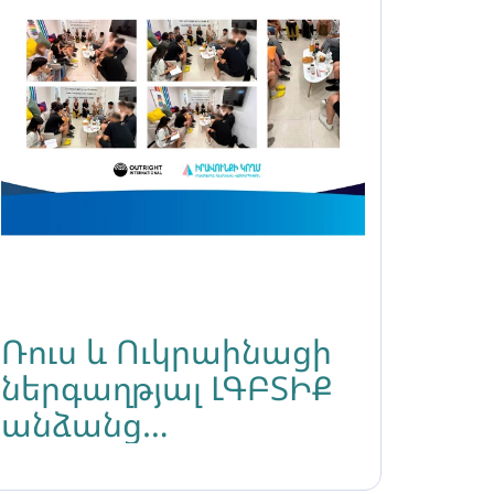
Ռուս և Ուկրաինացի
ներգաղթյալ ԼԳԲՏԻՔ
անձանց
ներկայացվեց նոր