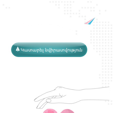
պ
ա
շ
տ
պ
ա
ն
ո
Կատարել նվիրատվություն