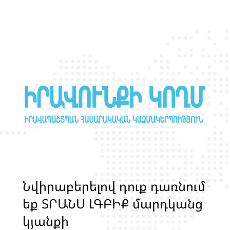
Ն
վ
ի
ր
ա
բ
ե
ր
ե
լ
ո
վ
դ
ո
ք
դ
ա
ռ
ն
ո
մ
ե
ք
Տ
Ր
Ա
Ն
Ս
Լ
Գ
Բ
Ի
Ք
մ
ա
ր
դ
կ
ա
ն
ց
կ
յ
ա
ն
ք
ի
և
ի
ր
ա
վ
ո
ն
ք
ի