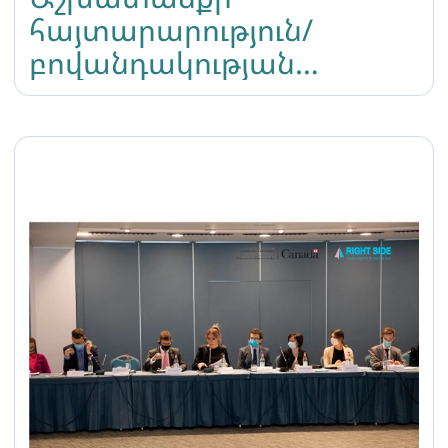
հայտարարություն/
բովանդակության
մշակման մասնագետ