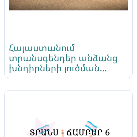
Հայաստանում
տրանսգենդեր անձանց
խնդիրների լուծման
տարբերակները
խորագրով կլոր-սեղան
քննարկում