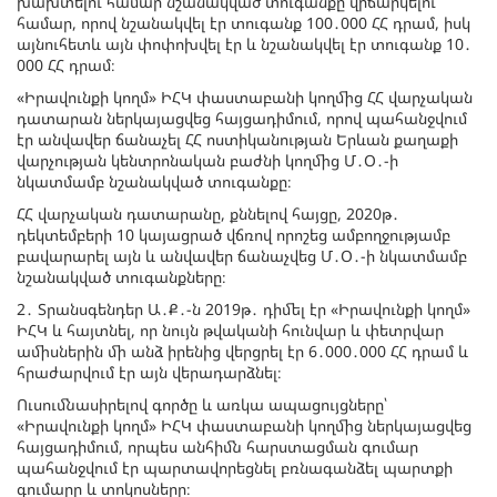
խախտելու համար նշանակված տուգանքը վիճարկելու
համար, որով նշանակվել էր տուգանք 100․000 ՀՀ դրամ, իսկ
այնուհետև այն փոփոխվել էր և նշանակվել էր տուգանք 10․
000 ՀՀ դրամ։
«Իրավունքի կողմ» ԻՀԿ փաստաբանի կողմից ՀՀ վարչական
դատարան ներկայացվեց հայցադիմում, որով պահանջվում
էր անվավեր ճանաչել ՀՀ ոստիկանության Երևան քաղաքի
վարչության կենտրոնական բաժնի կողմից Մ․Օ․-ի
նկատմամբ նշանակված տուգանքը։
ՀՀ վարչական դատարանը, քննելով հայցը, 2020թ․
դեկտեմբերի 10 կայացրած վճռով որոշեց ամբողջությամբ
բավարարել այն և անվավեր ճանաչվեց Մ․Օ․-ի նկատմամբ
նշանակված տուգանքները։
2․ Տրանսգենդեր Ա․Ք․-ն 2019թ․ դիմել էր «Իրավունքի կողմ»
ԻՀԿ և հայտնել, որ նույն թվականի հունվար և փետրվար
ամիսներին մի անձ իրենից վերցրել էր 6․000․000 ՀՀ դրամ և
հրաժարվում էր այն վերադարձնել։
Ուսումնասիրելով գործը և առկա ապացույցները՝
«Իրավունքի կողմ» ԻՀԿ փաստաբանի կողմից ներկայացվեց
հայցադիմում, որպես անհիմն հարստացման գումար
պահանջվում էր պարտավորեցնել բռնագանձել պարտքի
գումարը և տոկոսները։