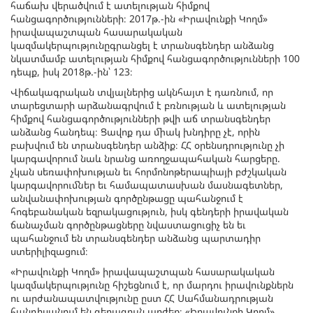
հաճախ վերածվում է ատելության հիմքով
հանցագործությունների։ 2017թ.-ին «Իրավունքի Կողմ»
իրավապաշտպան հասարակական
կազմակերպությունըգրանցել է տրանսգենդեր անձանց
նկատմամբ ատելության հիմքով հանցագործությունների 100
դեպք, իսկ 2018թ.-ին՝ 123։
Վիճակագրական տվյալներից ակնհայտ է դառնում, որ
տարեցտարի արձանագրվում է բռնության և ատելության
հիմքով հանցագործությունների թվի աճ տրանսգենդեր
անձանց հանդեպ։ Ցավոք դա միակ խնդիրը չէ, որին
բախվում են տրանսգենդեր անձիք։ ՀՀ օրենսդրությունը չի
կարգավորում նաև նրանց առողջապահական հարցերը.
չկան սեռափոխության եւ հորմոնոթերապիայի բժշկական
կարգավորումներ եւ համապատասխան մասնագետներ,
անվանափոխության գործընթացը պահանջում է
հոգեբանական եզրակացություն, իսկ գենդերի իրավական
ճանաչման գործընթացները նվաստացուցիչ են եւ
պահանջում են տրանսգենդեր անձանց պարտադիր
ստերիլիզացում։
«Իրավունքի Կողմ» իրավապաշտպան հասարակական
կազմակերպությունը հիշեցնում է, որ մարդու իրավունքներն
ու արժանապատվությունը ըստ ՀՀ Սահմանադրության
հանդիսանում են գերագույն արժեք։ «Իրավունքի Կողմ»