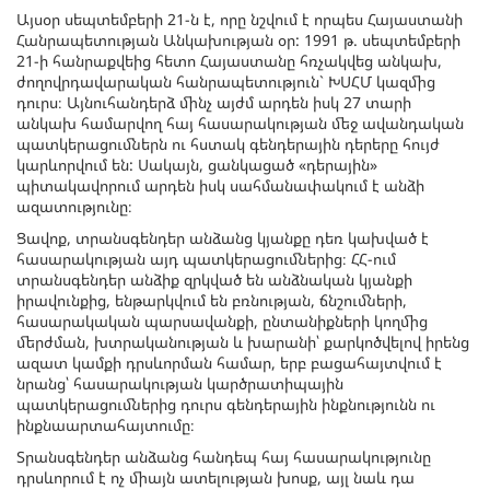
Այսօր սեպտեմբերի 21-ն է, որը նշվում է որպես Հայաստանի
Հանրապետության Անկախության օր: 1991 թ. սեպտեմբերի
21-ի հանրաքվեից հետո Հայաստանը հռչակվեց անկախ,
ժողովրդավարական հանրապետություն` ԽՍՀՄ կազմից
դուրս։ Այնուհանդերձ մինչ այժմ արդեն իսկ 27 տարի
անկախ համարվող հայ հասարակության մեջ ավանդական
պատկերացումներն ու հստակ գենդերային դերերը հույժ
կարևորվում են: Սակայն, ցանկացած «դերային»
պիտակավորում արդեն իսկ սահմանափակում է անձի
ազատությունը։
Ցավոք, տրանսգենդեր անձանց կյանքը դեռ կախված է
հասարակության այդ պատկերացումներից։ ՀՀ-ում
տրանսգենդեր անձիք զրկված են անձնական կյանքի
իրավունքից, ենթարկվում են բռնության, ճնշումների,
հասարակական պարսավանքի, ընտանիքների կողմից
մերժման, խտրականության և խարանի՝ քարկոծվելով իրենց
ազատ կամքի դրսևորման համար, երբ բացահայտվում է
նրանց՝ հասարակության կարծրատիպային
պատկերացումներից դուրս գենդերային ինքնությունն ու
ինքնաարտահայտումը։
Տրանսգենդեր անձանց հանդեպ հայ հասարակությունը
դրսևորում է ոչ միայն ատելության խոսք, այլ նաև դա