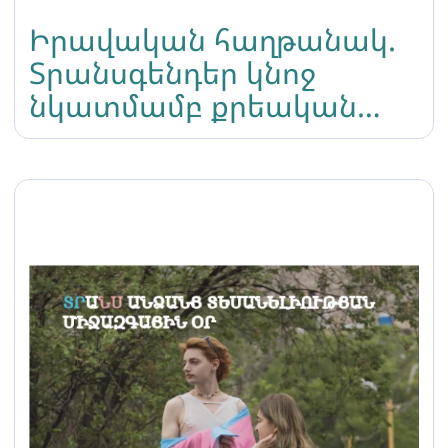
Իրավական հաղթանակ.
Տրանսգենդեր կնոջ
նկատմամբ քրեական
հետապնդումը
դադարեցվեց
արդարացնող հիմքով