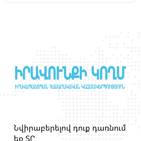
սեփական բնակարանում
Ն
վ
ի
ր
ա
բ
ե
ր
ե
լ
ո
վ
դ
ո
ք
դ
ա
ռ
ն
ո
մ
ե
ք
Տ
Ր
Ա
Ն
Ս
Լ
Գ
Բ
Ի
Ք
մ
ա
ր
դ
կ
ա
ն
ց