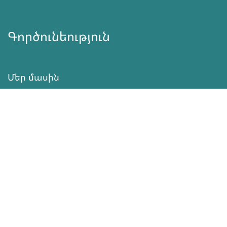
Գործունեություն
Մեր մասին
Նորություններ
Ծրագրեր
Ծառայություն
Նվիրատվություն
Կոնտակտներ
Տեղեկատվություն