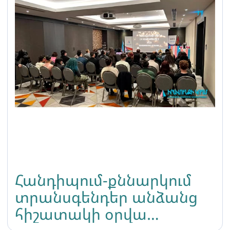
Հանդիպում-քննարկում
տրանսգենդեր անձանց
հիշատակի օրվա