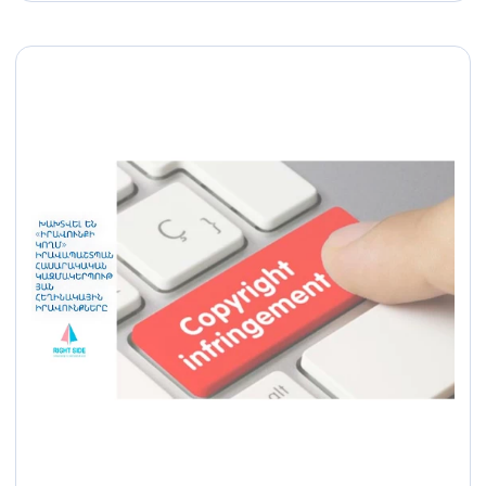
կապակցությամբ․ հիշելով
Ադրիանայաին