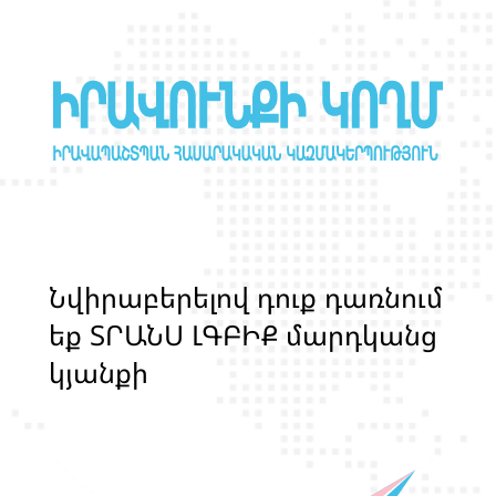
Ն
վ
ի
ր
ա
բ
ե
ր
ե
լ
ո
վ
դ
ո
ք
դ
ա
ռ
ն
ո
մ
ե
ք
Տ
Ր
Ա
Ն
Ս
Լ
Գ
Բ
Ի
Ք
մ
ա
ր
դ
կ
ա
ն
ց
կ
յ
ա
ն
ք
ի
և
ի
ր
ա
վ
ո
ն
ք
ի
պ
ա
շ
տ
պ
ա
ն