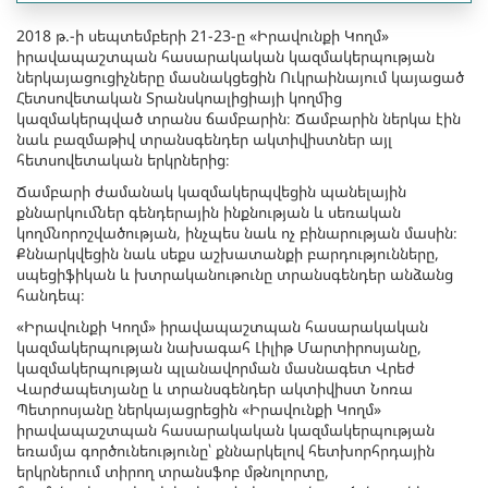
2018 թ.-ի սեպտեմբերի 21-23-ը «Իրավունքի Կողմ»
իրավապաշտպան հասարակական կազմակերպության
ներկայացուցիչները մասնակցեցին Ուկրաինայում կայացած
Հետսովետական Տրանսկոալիցիայի կողմից
կազմակերպված տրանս ճամբարին։ Ճամբարին ներկա էին
նաև բազմաթիվ տրանսգենդեր ակտիվիստներ այլ
հետսովետական երկրներից։
Ճամբարի ժամանակ կազմակերպվեցին պանելային
քննարկումներ գենդերային ինքնության և սեռական
կողմնորոշվածության, ինչպես նաև ոչ բինարության մասին։
Քննարկվեցին նաև սեքս աշխատանքի բարդությունները,
սպեցիֆիկան և խտրականութունը տրանսգենդեր անձանց
հանդեպ։
«Իրավունքի Կողմ» իրավապաշտպան հասարակական
կազմակերպության նախագահ Լիլիթ Մարտիրոսյանը,
կազմակերպության պլանավորման մասնագետ Վրեժ
Վարժապետյանը և տրանսգենդեր ակտիվիստ Նոռա
Պետրոսյանը ներկայացրեցին «Իրավունքի Կողմ»
իրավապաշտպան հասարակական կազմակերպության
եռամյա գործունեությունը՝ քննարկելով հետխորհրդային
երկրներում տիրող տրանսֆոբ մթնոլորտը,